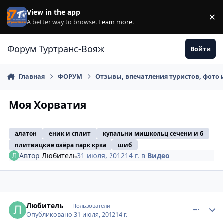
Перейти к содержанию
View in the app
×
Di
A better way to browse.
Learn more
.
Форум Туртранс-Вояж
Войти
Главная
ФОРУМ
Отзывы, впечатления туристов, фото 
Моя Хорватия
алатон
еник и сплит
купальни мишкольц сечени и б
плитвицкие озёра парк крка
шиб
Автор
Любитель
31 июля, 2012
14 г.
в
Видео
comment_237567
Author stats
Любитель
Пользователи
Опубликовано
31 июля, 2012
14 г.