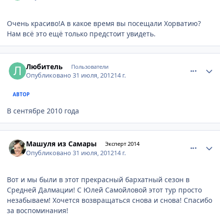
Очень красиво!А в какое время вы посещали Хорватию?
Нам всё это ещё только предстоит увидеть.
comment_237571
Author stats
Любитель
Пользователи
Опубликовано
31 июля, 2012
14 г.
АВТОР
В сентябре 2010 года
comment_237638
Author stats
Машуля из Самары
Эксперт 2014
Опубликовано
31 июля, 2012
14 г.
Вот и мы были в этот прекрасный бархатный сезон в
Средней Далмации! С Юлей Самойловой этот тур просто
незабываем! Хочется возвращаться снова и снова! Спасибо
за воспоминания!