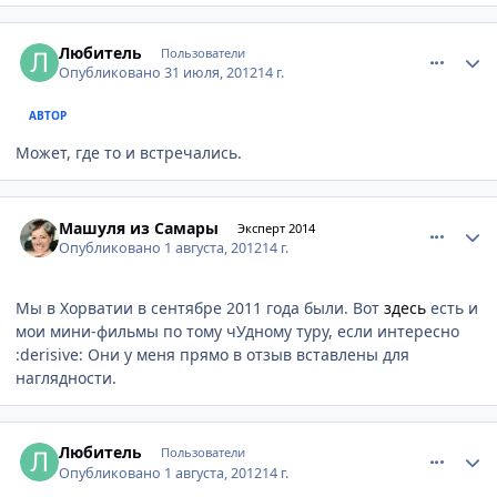
comment_237714
Author stats
Любитель
Пользователи
Опубликовано
31 июля, 2012
14 г.
АВТОР
Может, где то и встречались.
comment_237899
Author stats
Машуля из Самары
Эксперт 2014
Опубликовано
1 августа, 2012
14 г.
Мы в Хорватии в сентябре 2011 года были. Вот
здесь
есть и
мои мини-фильмы по тому чУдному туру, если интересно
:derisive: Они у меня прямо в отзыв вставлены для
наглядности.
comment_238251
Author stats
Любитель
Пользователи
Опубликовано
1 августа, 2012
14 г.