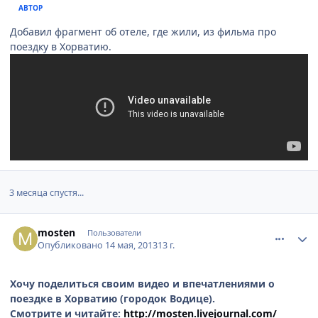
АВТОР
Добавил фрагмент об отеле, где жили, из фильма про
поездку в Хорватию.
3 месяца спустя...
comment_324689
Author stats
mosten
Пользователи
Опубликовано
14 мая, 2013
13 г.
Хочу поделиться своим видео и впечатлениями о
поездке в Хорватию (городок Водице).
Смотрите и читайте:
http://mosten.livejournal.com/