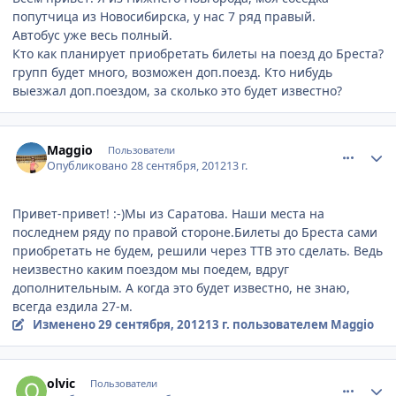
попутчица из Новосибирска, у нас 7 ряд правый.
Автобус уже весь полный.
Кто как планирует приобретать билеты на поезд до Бреста?
групп будет много, возможен доп.поезд. Кто нибудь
выезжал доп.поездом, за сколько это будет известно?
comment_254583
Author stats
Maggio
Пользователи
Опубликовано
28 сентября, 2012
13 г.
Привет-привет! :-)Мы из Саратова. Наши места на
последнем ряду по правой стороне.Билеты до Бреста сами
приобретать не будем, решили через ТТВ это сделать. Ведь
неизвестно каким поездом мы поедем, вдруг
дополнительным. А когда это будет известно, не знаю,
всегда ездила 27-м.
Изменено
29 сентября, 2012
13 г.
пользователем Maggio
comment_255560
Author stats
olvic
Пользователи