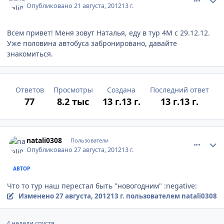
Опубликовано
21 августа, 2012
13 г.
Всем привет! Меня зовут Наталья, еду в тур 4М с 29.12.12.
Уже половина автобуса забронировано, давайте
знакомиться.
Ответов
Просмотры
Создана
Последний ответ
77
8.2 тыс
13 г.
13 г.
13 г.
13 г.
comment_247220
Author stats
natali0308
Пользователи
Опубликовано
27 августа, 2012
13 г.
АВТОР
Что то тур наш перестал быть "новогодним" :negative:
Изменено
27 августа, 2012
13 г.
пользователем natali0308
4 недели спустя...