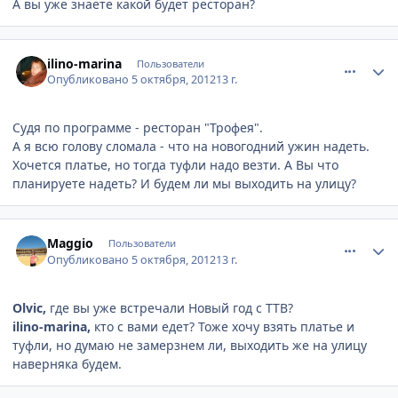
А вы уже знаете какой будет ресторан?
comment_256148
Author stats
ilino-marina
Пользователи
Опубликовано
5 октября, 2012
13 г.
Судя по программе - ресторан "Трофея".
А я всю голову сломала - что на новогодний ужин надеть.
Хочется платье, но тогда туфли надо везти. А Вы что
планируете надеть? И будем ли мы выходить на улицу?
comment_256154
Author stats
Maggio
Пользователи
Опубликовано
5 октября, 2012
13 г.
Olvic,
где вы уже встречали Новый год с ТТВ?
ilino-marina,
кто с вами едет? Тоже хочу взять платье и
туфли, но думаю не замерзнем ли, выходить же на улицу
наверняка будем.