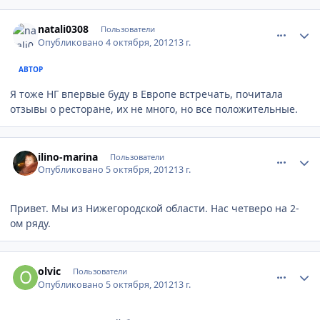
comment_256125
Author stats
natali0308
Пользователи
Опубликовано
4 октября, 2012
13 г.
АВТОР
Я тоже НГ впервые буду в Европе встречать, почитала
отзывы о ресторане, их не много, но все положительные.
comment_256140
Author stats
ilino-marina
Пользователи
Опубликовано
5 октября, 2012
13 г.
Привет. Мы из Нижегородской области. Нас четверо на 2-
ом ряду.
comment_256146
Author stats
olvic
Пользователи
Опубликовано
5 октября, 2012
13 г.