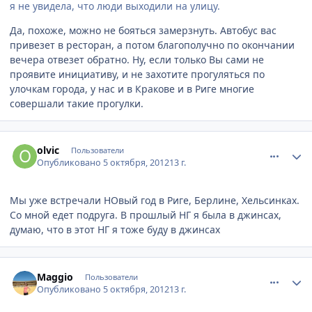
я не увидела, что люди выходили на улицу.
Да, похоже, можно не бояться замерзнуть. Автобус вас
привезет в ресторан, а потом благополучно по окончании
вечера отвезет обратно. Ну, если только Вы сами не
проявите инициативу, и не захотите прогуляться по
улочкам города, у нас и в Кракове и в Риге многие
совершали такие прогулки.
comment_256168
Author stats
olvic
Пользователи
Опубликовано
5 октября, 2012
13 г.
Мы уже встречали НОвый год в Риге, Берлине, Хельсинках.
Со мной едет подруга. В прошлый НГ я была в джинсах,
думаю, что в этот НГ я тоже буду в джинсах
comment_256179
Author stats
Maggio
Пользователи
Опубликовано
5 октября, 2012
13 г.