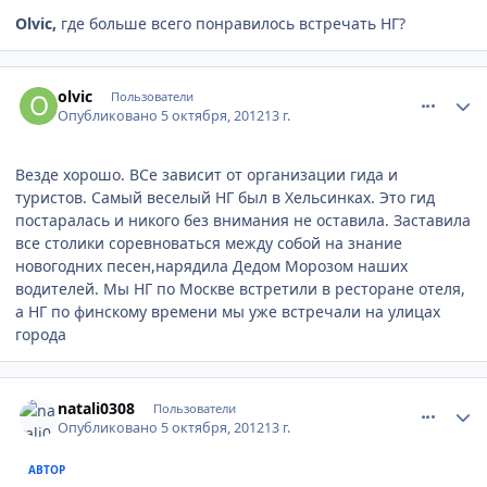
Olvic,
где больше всего понравилось встречать НГ?
comment_256220
Author stats
olvic
Пользователи
Опубликовано
5 октября, 2012
13 г.
Везде хорошо. ВСе зависит от организации гида и
туристов. Самый веселый НГ был в Хельсинках. Это гид
постаралась и никого без внимания не оставила. Заставила
все столики соревноваться между собой на знание
новогодних песен,нарядила Дедом Морозом наших
водителей. Мы НГ по Москве встретили в ресторане отеля,
а НГ по финскому времени мы уже встречали на улицах
города
comment_256366
Author stats
natali0308
Пользователи
Опубликовано
5 октября, 2012
13 г.
АВТОР