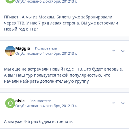
Опубликовано
2 октября, 2012
13 г.
ПРивет!. А мы из Москвы. Билеты уже забронировали
через TTB. У нас 7 ряд левая сторона. ВЫ уже встречали
Новый год с TTB?
comment_255951
Author stats
Maggio
Пользователи
Опубликовано
4 октября, 2012
13 г.
Мы еще не встречали Новый Год с ТТВ. Это будет впервые.
А вы? Наш тур пользуется такой популярностью, что
начали набирать дополнительную группу.
comment_255973
Author stats
olvic
Пользователи
Опубликовано
4 октября, 2012
13 г.
А мы уже 4-й раз будем встречать