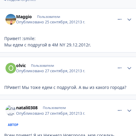
comment_253771
Author stats
Maggio
Пользователи
Опубликовано
25 сентября, 2012
13 г.
Привет! :smile:
Мы едем с подругой в 4M NY 29.12.2012г.
comment_254343
Author stats
olvic
Пользователи
Опубликовано
27 сентября, 2012
13 г.
ПРивет! Мы тоже едем с подругой. А вы из какого города?
comment_254450
Author stats
natali0308
Пользователи
Опубликовано
27 сентября, 2012
13 г.
АВТОР
Всем привет! Я из Нижнего Новгорода, моя соседка-