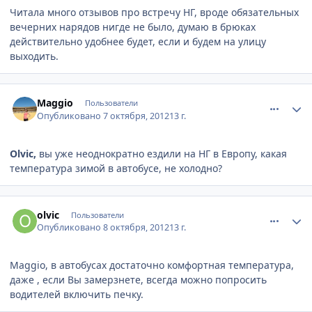
Читала много отзывов про встречу НГ, вроде обязательных
вечерних нарядов нигде не было, думаю в брюках
действительно удобнее будет, если и будем на улицу
выходить.
comment_256585
Author stats
Maggio
Пользователи
Опубликовано
7 октября, 2012
13 г.
Olvic,
вы уже неоднократно ездили на НГ в Европу, какая
температура зимой в автобусе, не холодно?
comment_256784
Author stats
olvic
Пользователи
Опубликовано
8 октября, 2012
13 г.
Maggio, в автобусах достаточно комфортная температура,
даже , если Вы замерзнете, всегда можно попросить
водителей включить печку.