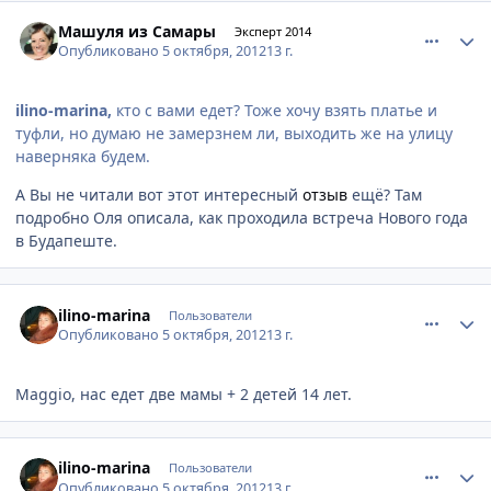
comment_256157
Author stats
Машуля из Самары
Эксперт 2014
Опубликовано
5 октября, 2012
13 г.
ilino-marina,
кто с вами едет? Тоже хочу взять платье и
туфли, но думаю не замерзнем ли, выходить же на улицу
наверняка будем.
А Вы не читали вот этот интересный
отзыв
ещё? Там
подробно Оля описала, как проходила встреча Нового года
в Будапеште.
comment_256158
Author stats
ilino-marina
Пользователи
Опубликовано
5 октября, 2012
13 г.
Maggio, нас едет две мамы + 2 детей 14 лет.
comment_256161
Author stats
ilino-marina
Пользователи
Опубликовано
5 октября, 2012
13 г.