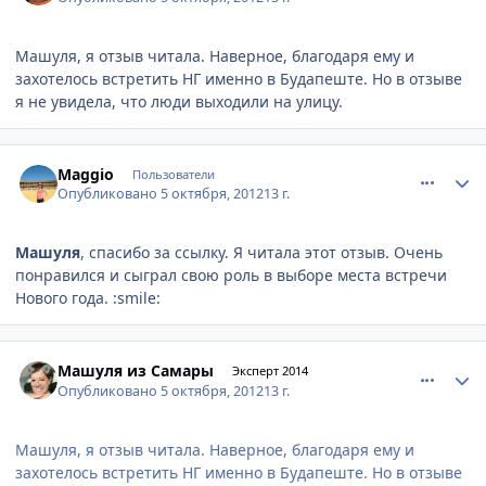
Машуля, я отзыв читала. Наверное, благодаря ему и
захотелось встретить НГ именно в Будапеште. Но в отзыве
я не увидела, что люди выходили на улицу.
comment_256163
Author stats
Maggio
Пользователи
Опубликовано
5 октября, 2012
13 г.
Машуля
, спасибо за ссылку. Я читала этот отзыв. Очень
понравился и сыграл свою роль в выборе места встречи
Нового года. :smile:
comment_256166
Author stats
Машуля из Самары
Эксперт 2014
Опубликовано
5 октября, 2012
13 г.
Машуля, я отзыв читала. Наверное, благодаря ему и
захотелось встретить НГ именно в Будапеште. Но в отзыве