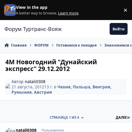
Перейти к содержанию
View in the app
×
Di
A better way to browse.
Learn more
.
Форум Туртранс-Вояж
Войти
Главная
ФОРУМ
Готовимся к поездке
Знакомимся с
4М Новогодний "Дунайский
экспресс" 29.12.2012
Автор
natali0308
21 августа, 2012
13 г.
в
Чехия, Польша, Венгрия,
Румыния, Австрия
П
СТРАНИЦА 1 ИЗ 4
ДАЛЕЕ
comment_245436
Author stats
natali0308
Пользователи