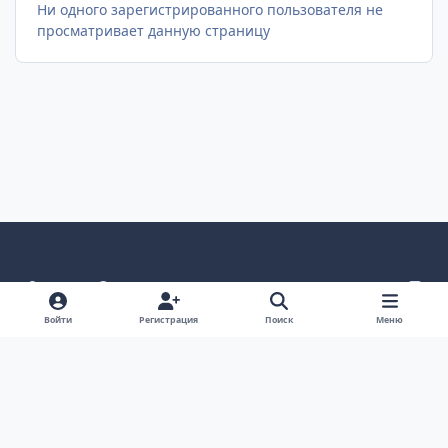
Ни одного зарегистрированного пользователя не
просматривает данную страницу
Светлый режим
Темный режим
Системные предпочтения
v
k
Язык
Политика конфиденциальности
Обратная связь
Войти
Регистрация
Поиск
Меню
Cookie-файлы
ООО Туртранс-Вояж
Powered by
Invision Community