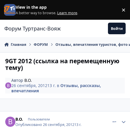
Перейти к содержанию
View in the app
×
Di
A better way to browse.
Learn more
.
Форум Туртранс-Вояж
Войти
Главная
ФОРУМ
Отзывы, впечатления туристов, фото 
9GT 2012 (ссылка на перемещенную
тему)
Автор
B.O.
26 сентября, 2012
13 г.
в
Отзывы, рассказы,
впечатления
comment_253992
Author stats
B.O.
Пользователи
Опубликовано
26 сентября, 2012
13 г.