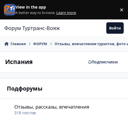
Перейти к содержанию
View in the app
×
Di
A better way to browse.
Learn more
.
Форум Туртранс-Вояж
Войти
Главная
ФОРУМ
Отзывы, впечатления туристов, фото 
Испания
Подписчики
Подфорумы
Отзывы, рассказы, впечатления
Отзывы, рассказы, впечатления
318
постов