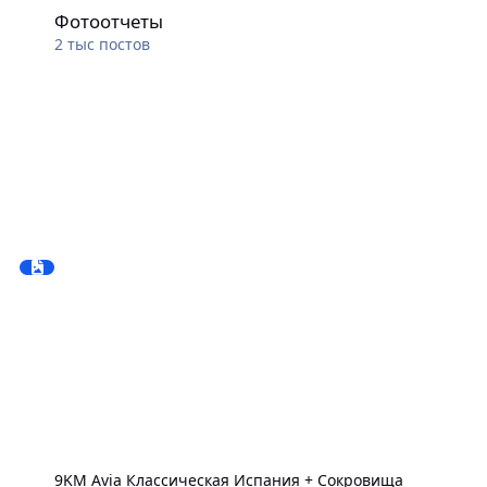
Фотоотчеты
Фотоотчеты
2 тыс
постов
9KM Avia Классическая Иcпания + Сокровища