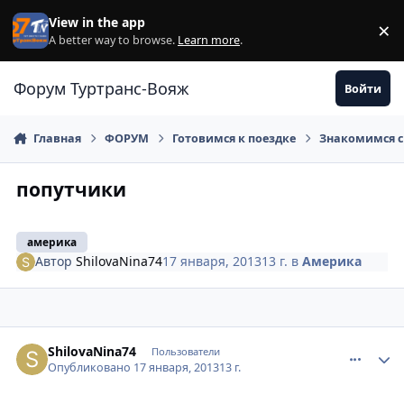
Перейти к содержанию
View in the app
×
Di
A better way to browse.
Learn more
.
Форум Туртранс-Вояж
Войти
Главная
ФОРУМ
Готовимся к поездке
Знакомимся с
попутчики
америка
Автор
ShilovaNina74
17 января, 2013
13 г.
в
Америка
comment_282272
Author stats
ShilovaNina74
Пользователи
Опубликовано
17 января, 2013
13 г.