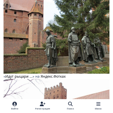
«
Идут рыцари ...
» на
Яндекс.Фотках
Войти
Регистрация
Поиск
Меню