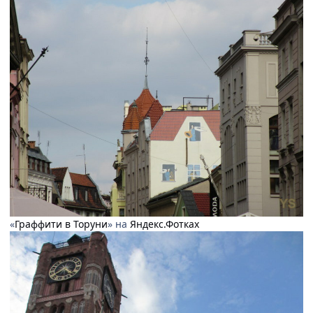
«
Граффити в Торуни
» на
Яндекс.Фотках