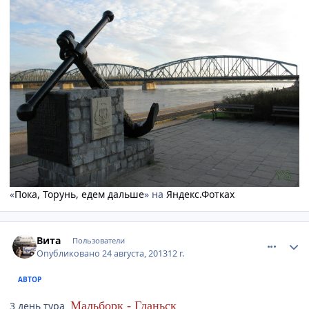
«
Пока, Торунь, едем дальше
» на
Яндекс.Фотках
comment_357293
Author stats
Вита
Пользователи
Опубликовано
24 августа, 2013
12 г.
АВТОР
Мальборк - Гд
аньск
3 день тура