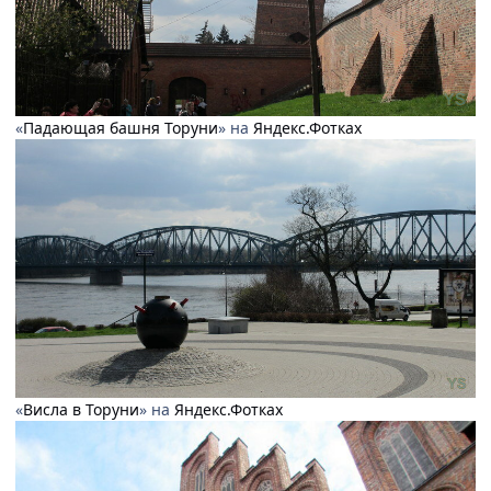
«
Падающая башня Торуни
» на
Яндекс.Фотках
«
Висла в Торуни
» на
Яндекс.Фотках