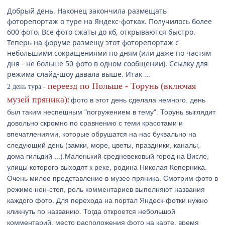
Добрый день. Наконец закончила размещать
фоторепортаж о туре на Яндекс-фотках. Получилось более
600 фото. Все фото сжаты до кб, открываются быстро.
Теперь на форуме размещу этот фоторепортаж с
небольшими сокращениями по дням (или даже по частям
дня - не больше 50 фото в одном сообщении). Ссылку для
режима слайд-шоу давала выше. Итак ...
переезд по Польше - Торунь (включая
2 день тура -
музей пряника):
фото в этот день сделала немного. день
был таким неспешным "погружением в тему". Торунь выглядит
довольно скромно по сравнению с теми красотами и
впечатлениями, которые обрушатся на нас буквально на
следующий день (замки, море, цветы, праздники, каналы,
дома гильдий ...).Маленький средневековый город на Висле,
улицы которого выходят к реке, родина Николая Коперника.
Очень милое представление в музее пряника. Смотрим фото в
режиме нон-стоп, роль комментариев выполняют названия
каждого фото. Для перехода на портал Яндеск-фотки нужно
кликнуть по названию. Тогда откроется небольшой
комментарий, место расположения фото на карте, время