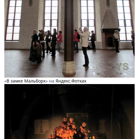
«
В замке Мальборк
» на
Яндекс.Фотках