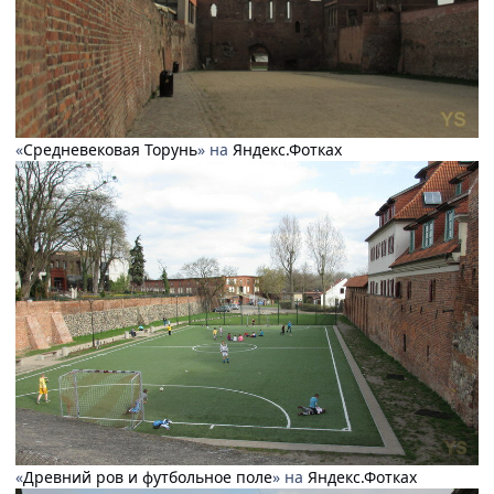
«
Средневековая Торунь
» на
Яндекс.Фотках
«
Древний ров и футбольное поле
» на
Яндекс.Фотках