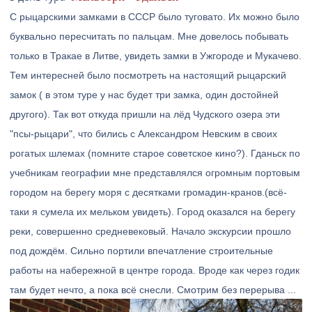
С рыцарскими замками в СССР было туговато. Их можно было
буквально пересчитать по пальцам. Мне довелось побывать
только в Тракае в Литве, увидеть замки в Ужгороде и Мукачево.
Тем интересней было посмотреть на настоящий рыцарский
замок ( в этом туре у нас будет три замка, один достойней
другого). Так вот откуда пришли на лёд Чудского озера эти
"псы-рыцари", что бились с Александром Невским в своих
рогатых шлемах (помните старое советское кино?). Гданьск по
учебникам географии мне представлялся огромным портовым
городом на берегу моря с десятками громадин-кранов.(всё-
таки я сумела их мельком увидеть). Город оказался на берегу
реки, совершенно средневековый. Начало экскурсии прошло
под дождём. Сильно портили впечатление строительные
работы на набережной в центре города. Вроде как через годик
там будет нечто, а пока всё снесли. Смотрим без перерыва ...