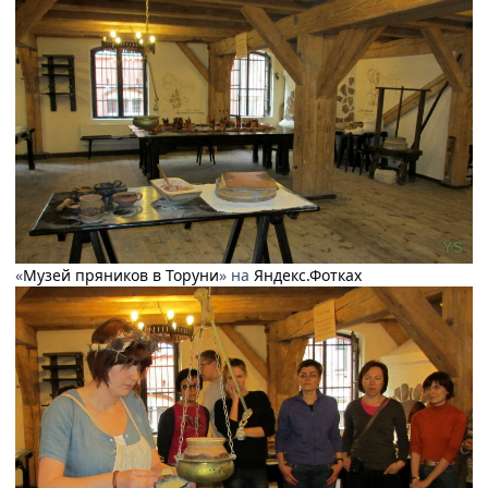
«
Музей пряников в Торуни
» на
Яндекс.Фотках