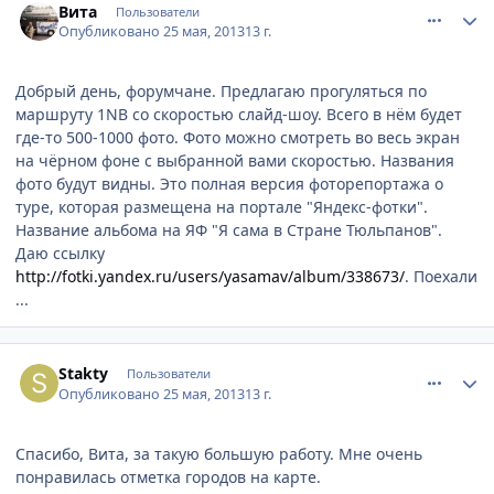
Вита
Пользователи
Опубликовано
25 мая, 2013
13 г.
Добрый день, форумчане. Предлагаю прогуляться по
маршруту 1NB со скоростью слайд-шоу. Всего в нём будет
где-то 500-1000 фото. Фото можно смотреть во весь экран
на чёрном фоне с выбранной вами скоростью. Названия
фото будут видны. Это полная версия фоторепортажа о
туре, которая размещена на портале "Яндекс-фотки".
Название альбома на ЯФ "Я сама в Стране Тюльпанов".
Даю ссылку
http://fotki.yandex.ru/users/yasamav/album/338673/
. Поехали
...
comment_329147
Author stats
Stakty
Пользователи
Опубликовано
25 мая, 2013
13 г.
Спасибо, Вита, за такую большую работу. Мне очень
понравилась отметка городов на карте.