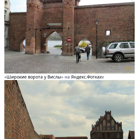
«
Широкие ворота у Вислы
» на
Яндекс.Фотках
v