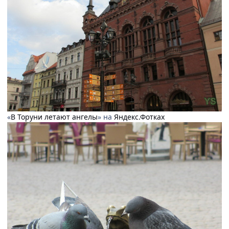
«
В Торуни летают ангелы
» на
Яндекс.Фотках