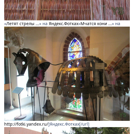
«
Летят стрелы ...
» на
Яндекс.Фотках
«
Мчатся кони ...
» на
http://fotki.yandex.ru/
]Яндекс.Фотках[/url]