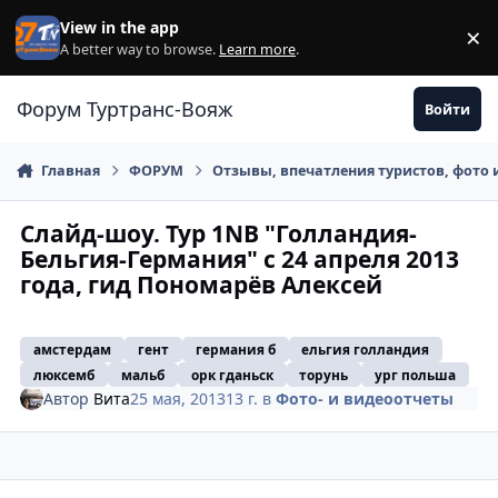
Перейти к содержанию
View in the app
×
Di
A better way to browse.
Learn more
.
Форум Туртранс-Вояж
Войти
Главная
ФОРУМ
Отзывы, впечатления туристов, фото 
Слайд-шоу. Тур 1NB "Голландия-
Бельгия-Германия" с 24 апреля 2013
года, гид Пономарёв Алексей
амстердам
гент
германия б
ельгия голландия
люксемб
мальб
орк гданьск
торунь
ург польша
Автор
Вита
25 мая, 2013
13 г.
в
Фото- и видеоотчеты
comment_329142
Author stats