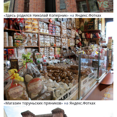
«
Здесь родился Николай Коперник
» на
Яндекс.Фотках
«
Магазин торуньских пряников
» на
Яндекс.Фотках