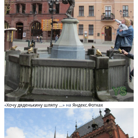
«
Хочу дяденькину шляпу ...
» на
Яндекс.Фотках