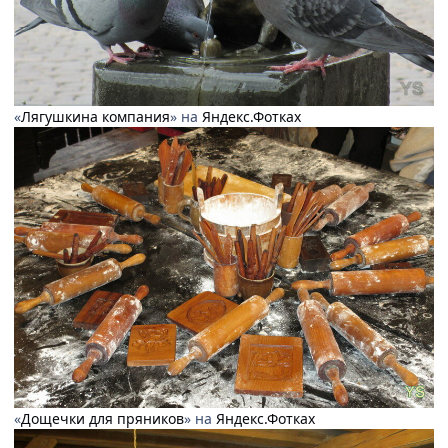
«
Лягушкина компания
» на
Яндекс.Фотках
«
Дощечки для пряников
» на
Яндекс.Фотках