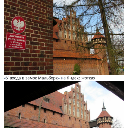
«
У входа в замок Мальборк
» на
Яндекс.Фотках