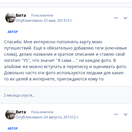
comment_329209
Author stats
Вита
Пользователи
Опубликовано
25 мая, 2013
13 г.
АВТОР
Спасибо. Мне интересно пополнять карту моих
путешествий. Ещё я обязательно добавляю теги (ключевые
слова), делаю название и краткое описание и ставлю свой
логотип "YS", что значит "Я сама ..." на каждое фото. В
альбоме же можно вступать в переписку и оценивать фото.
Довольно часто эти фото используются людьми для каких-
то их целей в интернете, пригождаются кому-то.
2 месяца спустя...
comment_357243
Author stats
Вита
Пользователи
Опубликовано
24 августа, 2013
12 г.
АВТОР