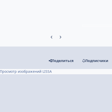
Предыдущий слайд карусели
Следующий слайд карусели
Поделиться
Подписчики
Просмотр изображений LISSA