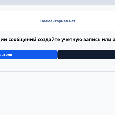
Комментариев нет
ии сообщений создайте учётную запись или 
вателя
ое путешествие по Европе- 2008
Венеция, гондолы 1