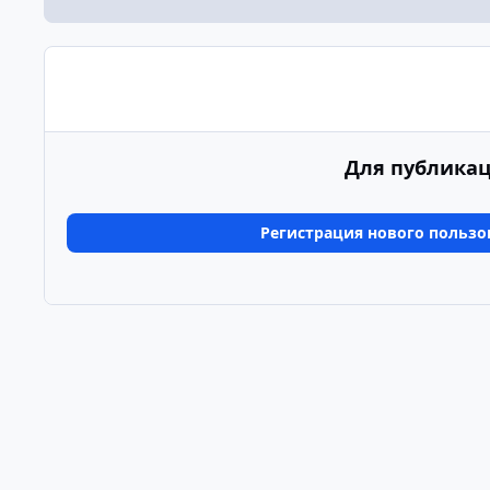
Для публикац
Регистрация нового пользо
Главная
Галерея
Альбомы пользователей
Больш
Светлый режим
Темный режим
Системные предпочтения