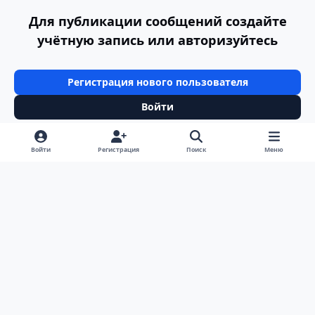
Для публикации сообщений создайте
учётную запись или авторизуйтесь
Регистрация нового пользователя
Войти
Войти
Регистрация
Поиск
Меню
Светлый режим
Темный режим
Системные предпочтения
v
k
Язык
Политика конфиденциальности
Обратная связь
Cookie-файлы
ООО Туртранс-Вояж
Powered by
Invision Community