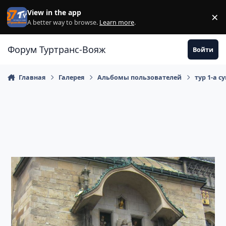
Перейти к содержанию
View in the app
×
Di
A better way to browse.
Learn more
.
Форум Туртранс-Вояж
Войти
Главная
Галерея
Альбомы пользователей
тур 1-а с