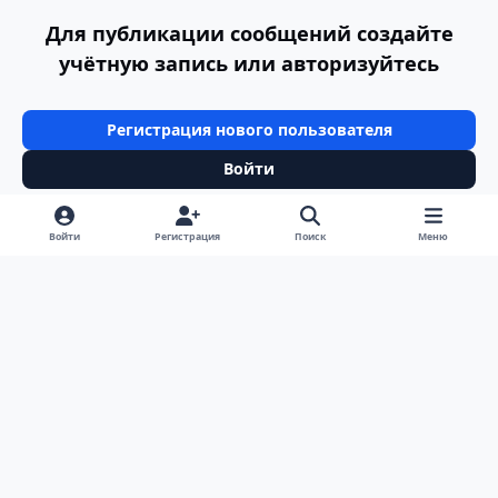
Для публикации сообщений создайте
учётную запись или авторизуйтесь
Регистрация нового пользователя
Войти
Войти
Регистрация
Поиск
Меню
Светлый режим
Темный режим
Системные предпочтения
v
k
Язык
Политика конфиденциальности
Обратная связь
Cookie-файлы
ООО Туртранс-Вояж
Powered by
Invision Community