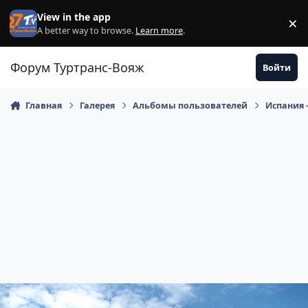
Перейти к содержанию
View in the app
×
Di
A better way to browse.
Learn more
.
Форум Туртранс-Вояж
Войти
Главная
Галерея
Альбомы пользователей
Испания 