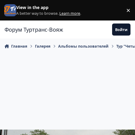
Перейти к содержанию
View in the app
×
Di
A better way to browse.
Learn more
.
Форум Туртранс-Вояж
Войти
Главная
Галерея
Альбомы пользователей
Тур "Чет