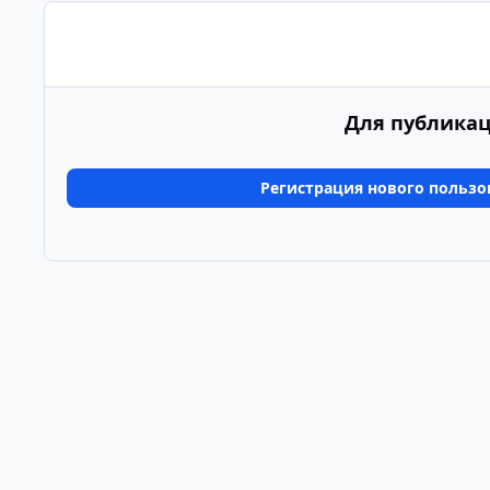
Для публикац
Регистрация нового пользо
Главная
Галерея
Альбомы пользователей
Тур 
Светлый режим
Темный режим
Системные предпочтения
Язык
Политика конфиденциальности
Обратная связь