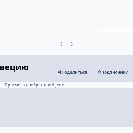
Предыдущий слайд карусели
Следующий слайд карусели
Швецию
Поделиться
Подписчики
Просмотр изображений jendi