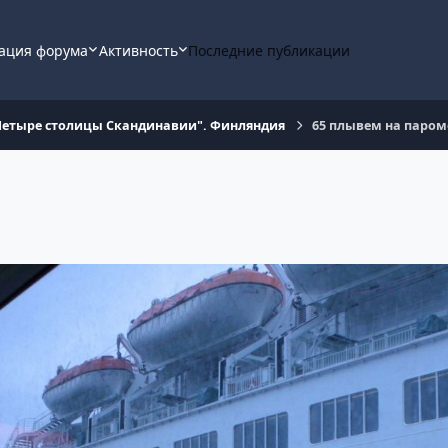
ация форума
Активность
Последние публикации
"Четыре столицы Скандинавии". Финляндия
65 плывем на паро