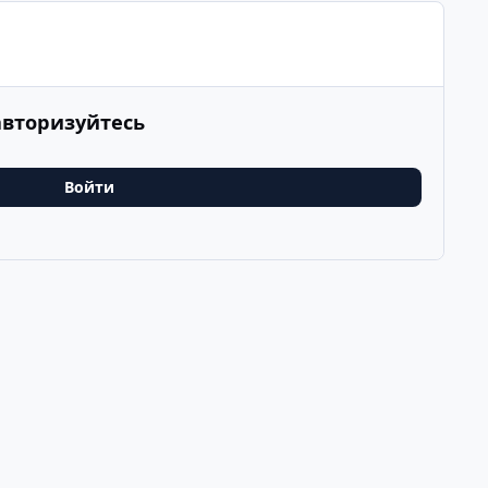
авторизуйтесь
Войти
ме в Швецию
Последнее
v
k
ООО Туртранс-Вояж
Powered by
Invision Community