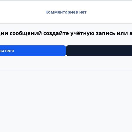
Комментариев нет
ии сообщений создайте учётную запись или 
вателя
"Четыре столицы Скандинавии". Финляндия
65 плывем на паро
Cookie-файлы