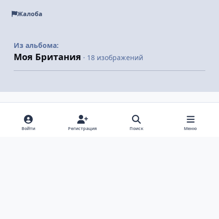
Жалоба
Из альбома:
Моя Британия
· 18 изображений
Поделиться
Подписчики
Войти
Регистрация
Поиск
Меню
Светлый режим
Темный режим
Системные предпочтения
v
k
Язык
Политика конфиденциальности
Обратная связь
Cookie-файлы