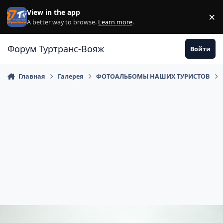
Перейти к содержанию
View in the app
×
Di
A better way to browse.
Learn more
.
Форум Туртранс-Вояж
Войти
Главная
Галерея
ФОТОАЛЬБОМЫ НАШИХ ТУРИСТОВ