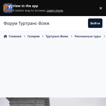
Перейти к содержанию
View in the app
×
Di
A better way to browse.
Learn more
.
Форум Туртранс-Вояж
Войти
Главная
Галерея
Туртранс-Вояж
Рекламные туры