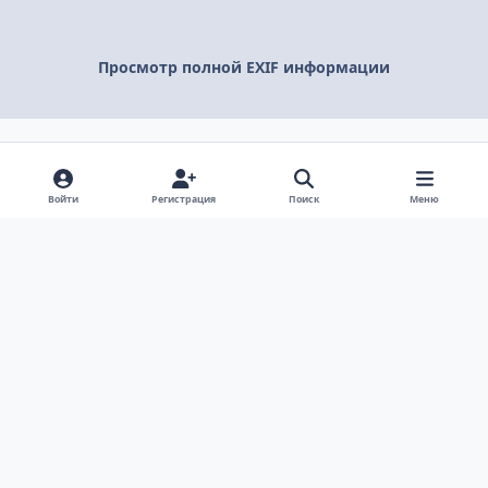
Просмотр полной EXIF информации
Поделиться
Подписчики
Войти
Регистрация
Поиск
Меню
Светлый режим
Темный режим
Системные предпочтения
v
k
Язык
Политика конфиденциальности
Обратная связь
Cookie-файлы
ООО Туртранс-Вояж
Powered by
Invision Community