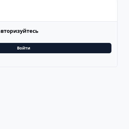
авторизуйтесь
Войти
Последнее
v
k
ООО Туртранс-Вояж
Powered by
Invision Community