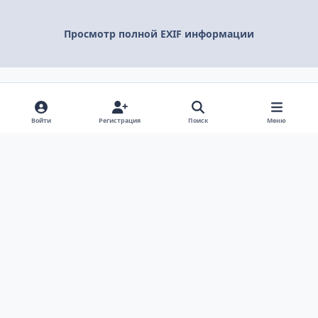
Просмотр полной EXIF информации
Поделиться
Подписчики
Войти
Регистрация
Поиск
Меню
Светлый режим
Темный режим
Системные предпочтения
v
k
Язык
Политика конфиденциальности
Обратная связь
Cookie-файлы
ООО Туртранс-Вояж
Powered by
Invision Community