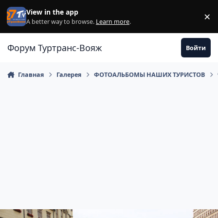
Перейти к содержанию
View in the app
×
Di
A better way to browse.
Learn more
.
Форум Туртранс-Вояж
Войти
Главная
Галерея
ФОТОАЛЬБОМЫ НАШИХ ТУРИСТОВ