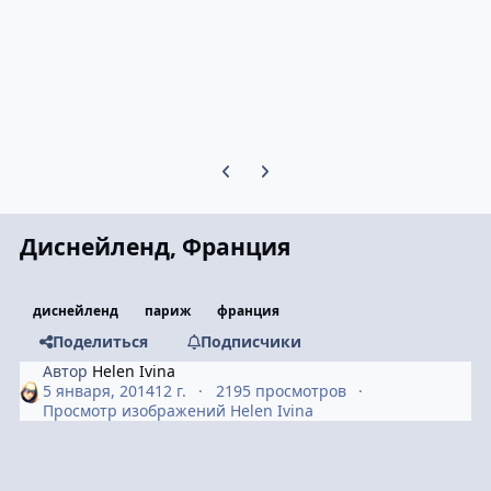
Предыдущий слайд карусели
Следующий слайд карусели
Диснейленд, Франция
диснейленд
париж
франция
Поделиться
Подписчики
Автор
Helen Ivina
5 января, 2014
12 г.
2195 просмотров
Просмотр изображений Helen Ivina