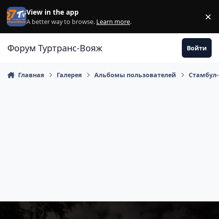
Перейти к содержанию
View in the app
×
Di
A better way to browse.
Learn more
.
Форум Туртранс-Вояж
Войти
Главная
Галерея
Альбомы пользователей
Стамбул-