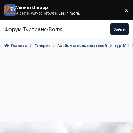
Перейти к содержанию
View in the app
×
Di
A better way to browse.
Learn more
.
Форум Туртранс-Вояж
Войти
Главная
Галерея
Альбомы пользователей
тур 1А1