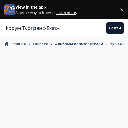
Перейти к содержанию
View in the app
×
Di
A better way to browse.
Learn more
.
Форум Туртранс-Вояж
Войти
Главная
Галерея
Альбомы пользователей
тур 1А1