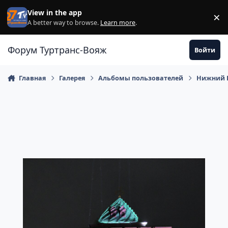
Перейти к содержанию
View in the app
×
Di
A better way to browse.
Learn more
.
Форум Туртранс-Вояж
Войти
Главная
Галерея
Альбомы пользователей
Нижний Н