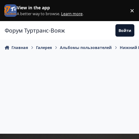
Перейти к содержанию
View in the app
×
Di
A better way to browse.
Learn more
.
Форум Туртранс-Вояж
Войти
Главная
Галерея
Альбомы пользователей
Нижний Н