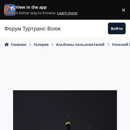
Перейти к содержанию
View in the app
×
Di
A better way to browse.
Learn more
.
Форум Туртранс-Вояж
Войти
Главная
Галерея
Альбомы пользователей
Нижний Н