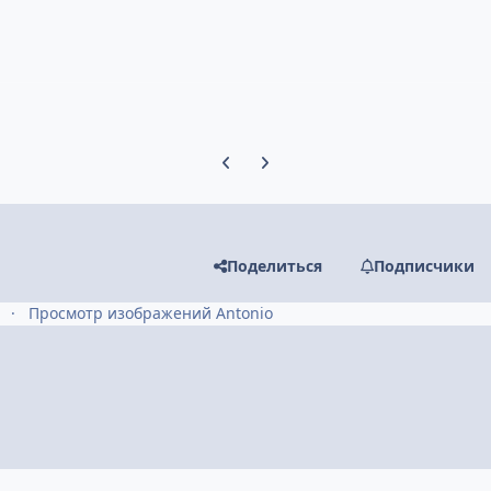
Предыдущий слайд карусели
Следующий слайд карусели
Поделиться
Подписчики
Просмотр изображений Antonio