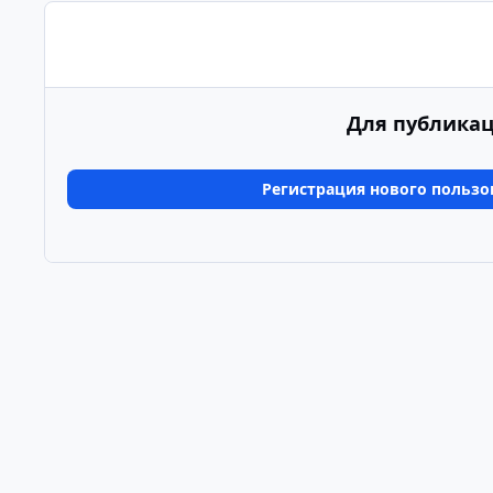
Для публикац
Регистрация нового пользо
Главная
Галерея
Альбомы пользователей
4Б+ А
Светлый режим
Темный режим
Системные предпочтения
Язык
Политика конфиденциальности
Обратная связь