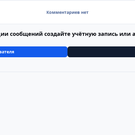
Комментариев нет
ии сообщений создайте учётную запись или 
вателя
встрия, Германич, Чехия (29.04.2011-10.05.2011)
Австрия, Зальцбу
Cookie-файлы