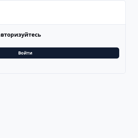
авторизуйтесь
Войти
рг
Последнее
v
k
ООО Туртранс-Вояж
Powered by
Invision Community