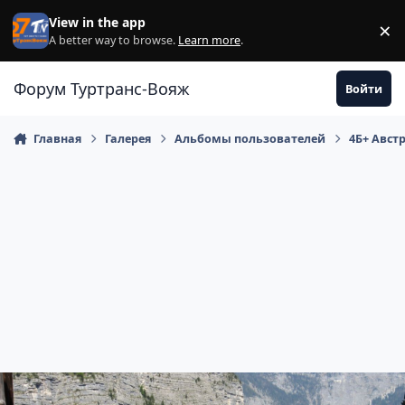
Перейти к содержанию
View in the app
×
Di
A better way to browse.
Learn more
.
Форум Туртранс-Вояж
Войти
Главная
Галерея
Альбомы пользователей
4Б+ Австр