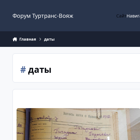
Перейти к содержанию
Форум Туртранс-Вояж
Сайт
Навиг
Главная
даты
#
даты
Праздник - каждый день! Даты, события...