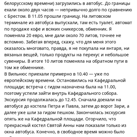
белорусскому времени) загрузились в автобус. До границы
ехали около двух часов — непривычно долго по сравнению
с Брестом. В 11.05 прошли границу. На литовском
терминале из автобуса выпускали, там есть туалет, автомат
по продаже кофе и всяких сникерсов, обменник. Я
поменяла 20 евро, мне дали около 70 литов, точнее не
вспомню. Забегая вперед, скажу, что для меня этого
оказалось многовато, правда, я не покупала ни янтаря, ни
вязаных вещей, только продукты на перекус и небольшое
сувениры. В итоге 10 литов поменяла на обратном пути в
том же обменнике.
В Вильнюс приехали примерно в 10.40 — уже по
европейскому времени. Остановились на Кафедральной
площади; встреча с гидом назначена была на 11.00,
поэтому успели зайти внутрь Кафедрального собора.
Экскурсия продолжалась до 12.45. Сначала доехали на
автобусе до костела Петра и Павла, затем до ворот Зари, а
далее уже шли за гидом пешком. Закончилась экскурсия
опять же на Кафедральной площади. Огорчило, что
прекрасный костел Святой Анны нам показали только из
окна автобуса. Конечно, в свободное время можно было