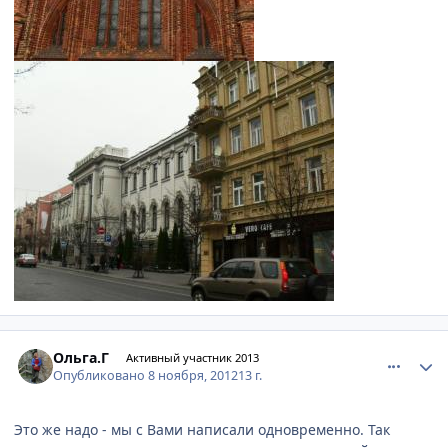
comment_262973
Author stats
Ольга.Г
Активный участник 2013
Опубликовано
8 ноября, 2012
13 г.
Это же надо - мы с Вами написали одновременно. Так