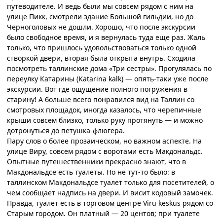
путеводителе. И ведь были мы совсем рядом с ним на
улице Пикк, смотрели здание Большой гильдии, но до
Черноголовых не дошли. Хорошо, что после экскурсии
было свободное время, и я вернулась туда еще раз. Жаль
только, что пришлось удовольствоваться только одной
створкой двери, вторая была открыта внутрь.
Сходила
посмотреть таллинские дома «Три сестры». Прогулялась по
переулку Катарины (Katarina kalk) — опять-таки уже после
экскурсии. Вот где ощущение полного погружения в
старину! А больше всего понравился вид на Таллин со
смотровых площадок, иногда казалось, что черепичные
крыши совсем близко, только руку протянуть — и можно
дотронуться до петушка-флюгера.
Пару слов о более прозаическом, но важном аспекте. На
улице Виру, совсем рядом с воротами есть Макдональдс.
Опытные путешественники прекрасно знают, что в
Макдональдсе есть туалеты. Но не тут-то было: в
таллинском Макдональдсе туалет только для посетителей, о
чем сообщает надпись на двери. И висит кодовый замочек.
Правда, туалет есть в торговом центре Viru keskus рядом со
Старым городом. Он платный — 20 центов; при туалете