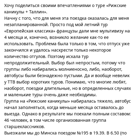
Хочу поделиться своими впечатлениями о туре «Рижские
каникулы + Таллин».
Начну с того, что для меня эта поездка оказалась для меня
незапланированной. Просто под мой летний тур
«Европейская классика» французы дали мне мультивизу на
4 месяца и, конечно, возникло желание как-то ее
использовать. Проблема была только в том, что отпуск уже
закончился и удалось наскрести только некоторое
количество отгулов. Поэтому искала тур
непродолжительный. Выбор был непростым, потому что
группы либо набирались молниеносно, либо, наоборот,
автобусы были безнадежно пустыми. Да и вообще невелик
у ТТВ выбор коротких туров. Понимаю, что многие любят,
наоборот, поездки длительные, но в определенных случаях
и маленькие туры очень даже необходимы.
Группа на «Рижские каникулы» набиралась тяжело, автобус
начал заполняться, когда меньше месяца оставалось до
выезда. Однако в результате мы поехали полным составом:
46 человек, в том числе организованная группа
старшеклассников.
Выезжали мы до Минска поездом №195 в 19.39. В 6.50 (по