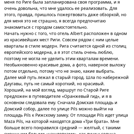
меня по Риге была запланирована своя программа, и я
очень довольна, что мне удалось ее реализовать. Для
этого, правда, пришлось пожертвовать даже обзоркой, но
для меня это не страшно, я всегда предпочитаю
знакомиться с городом самостоятельно.
Начать нужно с того, что отель
Albert
расположен в одном
из красивейших мест Риги. Совсем рядом с ним целые
кварталы в стиле модерн. Рига считается одной из столиц
европейского модерна, а я этот стиль очень люблю,
поэтому не могла не уделить этим кварталам времени.
Необыкновенно красивые дома, а фото, наверное выложу
потом отдельно, потому что не знаю, какие выбрать.
Далее мой путь лежал в старый город. Шла по набережной
Даугавы, путь не самый короткий, но красивый.
Хороший, на мой взгляд, маршрут по Старой Риге
предложен в путеводителе «Оранжевый гид», и я в
основном следовала ему. Сначала Домская площадь и
Домский собор, далее по улице
Pils
можно выйти на
площадь
Pils
к Рижскому замку. От площади
Pils
идет улица
Maza Pils,
на которой находятся дома «Три брата». Мне
больше всего понравился средний — желтый, с такими
смешными белыми «нашлепками», как лучи у солнца.