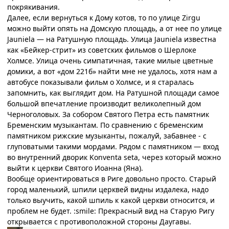
покрякивания.
Далее, если вернуться к Дому котов, то по улице
Zirgu
можно выйти опять на Домскую площадь, а от нее по улице
Jauniela —
на Ратушную площадь. Улица
Jauniela
известна
как «Бейкер-стрит» из советских фильмов о Шерлоке
Холмсе. Улица очень симпатичная, такие милые цветные
домики, а вот «дом 221б» найти мне не удалось, хотя нам а
автобусе показывали фильм о Холмсе, и я старалась
запомнить, как выглядит дом. На Ратушной площади самое
большой впечатление производит великолепный дом
Черноголовых. За собором Святого Петра есть памятник
Бременским музыкантам. По сравнению с бременским
памятником рижские музыканты, пожалуй, забавнее - с
глуповатыми такими мордами. Рядом с памятником — вход
во внутренний дворик
Konventa seta,
через который можно
выйти к церкви Святого Иоанна (Яна).
Вообще ориентироваться в Риге довольно просто. Старый
город маленький, шпили церквей видны издалека, надо
только выучить, какой шпиль к какой церкви относится, и
проблем не будет. :smile:
Прекрасный вид на Старую Ригу
открывается с противоположной стороны Даугавы.