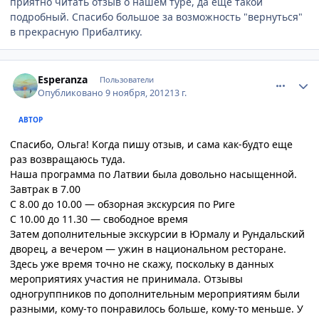
приятно читать отзыв о нашем туре, да еще такой
подробный. Спасибо большое за возможность "вернуться"
в прекрасную Прибалтику.
comment_263089
Author stats
Esperanza
Пользователи
Опубликовано
9 ноября, 2012
13 г.
АВТОР
Спасибо, Ольга! Когда пишу отзыв, и сама как-будто еще
раз возвращаюсь туда.
Наша программа по Латвии была довольно насыщенной.
Завтрак в 7.00
С 8.00 до 10.00 — обзорная экскурсия по Риге
С 10.00 до 11.30 — свободное время
Затем дополнительные экскурсии в Юрмалу и Рундальский
дворец, а вечером — ужин в национальном ресторане.
Здесь уже время точно не скажу, поскольку в данных
мероприятиях участия не принимала. Отзывы
одногруппников по дополнительным мероприятиям были
разными, кому-то понравилось больше, кому-то меньше. У