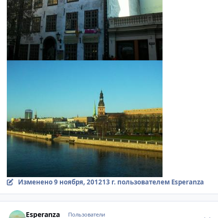
Изменено
9 ноября, 2012
13 г.
пользователем Esperanza
comment_263305
Author stats
Esperanza
Пользователи