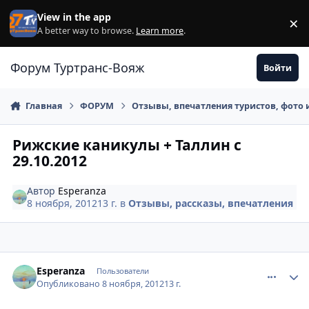
Перейти к содержанию
View in the app
×
Di
A better way to browse.
Learn more
.
Форум Туртранс-Вояж
Войти
Главная
ФОРУМ
Отзывы, впечатления туристов, фото 
Рижские каникулы + Таллин с
29.10.2012
Автор
Esperanza
8 ноября, 2012
13 г.
в
Отзывы, рассказы, впечатления
comment_262950
Author stats
Esperanza
Пользователи
Опубликовано
8 ноября, 2012
13 г.