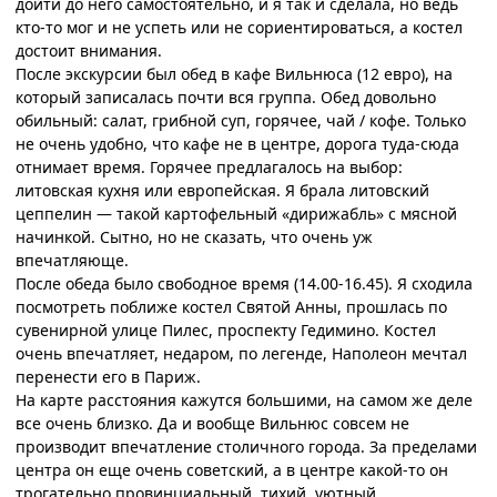
дойти до него самостоятельно, и я так и сделала, но ведь
кто-то мог и не успеть или не сориентироваться, а костел
достоит внимания.
После экскурсии был обед в кафе Вильнюса (12 евро), на
который записалась почти вся группа. Обед довольно
обильный: салат, грибной суп, горячее, чай / кофе. Только
не очень удобно, что кафе не в центре, дорога туда-сюда
отнимает время. Горячее предлагалось на выбор:
литовская кухня или европейская. Я брала литовский
цеппелин — такой картофельный «дирижабль» с мясной
начинкой. Сытно, но не сказать, что очень уж
впечатляюще.
После обеда было свободное время (14.00-16.45). Я сходила
посмотреть поближе костел Святой Анны, прошлась по
сувенирной улице Пилес, проспекту Гедимино. Костел
очень впечатляет, недаром, по легенде, Наполеон мечтал
перенести его в Париж.
На карте расстояния кажутся большими, на самом же деле
все очень близко. Да и вообще Вильнюс совсем не
производит впечатление столичного города. За пределами
центра он еще очень советский, а в центре какой-то он
трогательно провинциальный, тихий, уютный,