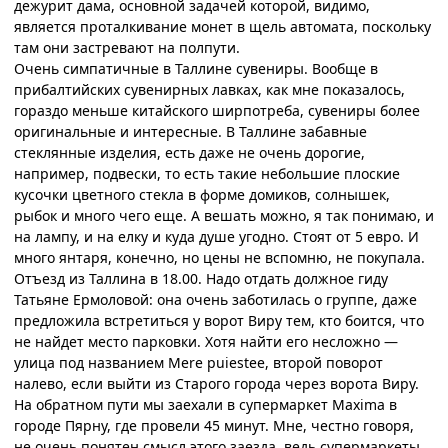
дежурит дама, основной задачей которой, видимо,
является проталкивание монет в щель автомата, поскольку
там они застревают на полпути.
Очень симпатичные в Таллине сувениры. Вообще в
прибалтийских сувенирных лавках, как мне показалось,
гораздо меньше китайского ширпотреба, сувениры более
оригинальные и интересные. В Таллине забавные
стеклянные изделия, есть даже не очень дорогие,
например, подвески, то есть такие небольшие плоские
кусочки цветного стекла в форме домиков, солнышек,
рыбок и много чего еще. А вешать можно, я так понимаю, и
на лампу, и на елку и куда душе угодно. Стоят от 5 евро. И
много янтаря, конечно, но цены не вспомню, не покупала.
Отъезд из Таллина в 18.00. Надо отдать должное гиду
Татьяне Ермоловой: она очень заботилась о группе, даже
предложила встретиться у ворот Виру тем, кто боится, что
не найдет место парковки. Хотя найти его несложно —
улица под названием Mere puiestee, второй поворот
налево, если выйти из Старого города через ворота Виру.
На обратном пути мы заехали в супермаркет Maxima в
городе Пярну, где провели 45 минут. Мне, честно говоря,
не очень понятен смысл этого заезда, ведь супермаркеты