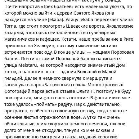
Почти напротив «Трех братьев» есть маленькая улочка, по
которой можно выйти к церкви Святого Якова (она
находится на улице
Jekaba).
Улицу
Jekaba
пересекает улица
Torna,
где стоит посмотреть Шведские ворота, Яковлевские
казармы, в которых сейчас множество сувенирных
магазинчиков и кафешек. Кстати, наше пребывание в Риге
пришлось на Хеллоуин, поэтому тыквенные мотивы
встречаются повсюду. В конце улицы — мощная Пороховая
башня. Почти от самой Пороховой башни начинается
улица
Meistaru,
на которой находится знаменитый Дом
котов, а напротив него — здания Большой и Малой
гильдий. Далее я немного свернула с маршрута и
заглянула в парк «Бастионная горка». Много красивых
фотографий парка есть в отзыве Ольги Г., поэтому не буду
повторяться, мои фото очень похожие. В фонтанчике мне
тоже удалось «поймать» радугу. Парк, действительно,
прекрасен, особенно в солнечную погоду, когда золотые
осенние листья отражаются в воде. А утки там очень
общительные, я им скормила немного печенья, так они
долго от меня не отходили, тянули ко мне клювы и
проникновенно смотрели в глаза, издавая короткие