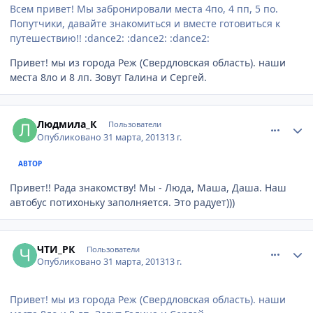
Всем привет! Мы забронировали места 4по, 4 пп, 5 по.
Попутчики, давайте знакомиться и вместе готовиться к
путешествию!! :dance2: :dance2: :dance2:
Привет! мы из города Реж (Свердловская область). наши
места 8ло и 8 лп. Зовут Галина и Сергей.
comment_309333
Author stats
Людмила_К
Пользователи
Опубликовано
31 марта, 2013
13 г.
АВТОР
Привет!! Рада знакомству! Мы - Люда, Маша, Даша. Наш
автобус потихоньку заполняется. Это радует)))
comment_309369
Author stats
ЧТИ_РК
Пользователи
Опубликовано
31 марта, 2013
13 г.
Привет! мы из города Реж (Свердловская область). наши