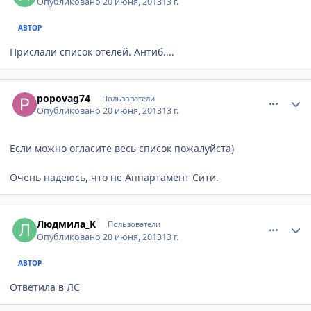
Опубликовано
20 июня, 2013
13 г.
АВТОР
Прислали список отелей. Антиб....
comment_337966
Author stats
popovag74
Пользователи
Опубликовано
20 июня, 2013
13 г.
Если можно огласите весь список пожалуйста)
Очень надеюсь, что не Аппартамент Сити.
comment_337987
Author stats
Людмила_К
Пользователи
Опубликовано
20 июня, 2013
13 г.
АВТОР
Ответила в ЛС