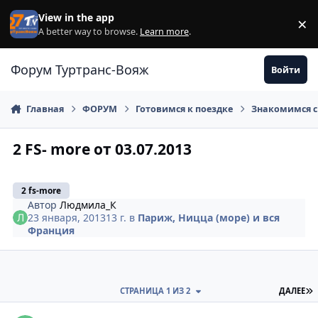
Перейти к содержанию
View in the app
×
Di
A better way to browse.
Learn more
.
Форум Туртранс-Вояж
Войти
Главная
ФОРУМ
Готовимся к поездке
Знакомимся с
2 FS- more от 03.07.2013
2 fs-more
Автор
Людмила_К
23 января, 2013
13 г.
в
Париж, Ницца (море) и вся
Франция
П
СТРАНИЦА 1 ИЗ 2
ДАЛЕЕ
comment_284639
Author stats