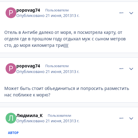
comment_338088
Author stats
popovag74
Пользователи
Опубликовано
21 июня, 2013
13 г.
Отель в Антибе далеко от моря, я посмотрела карту, от
отделя где в прошлом году отдыхал муж с сыном метров
сто, до моря километра три((((
comment_338090
Author stats
popovag74
Пользователи
Опубликовано
21 июня, 2013
13 г.
Может быть стоит объединиться и попросить разместить
нас поближе к морю?
comment_338174
Author stats
Людмила_К
Пользователи
Опубликовано
21 июня, 2013
13 г.
АВТОР