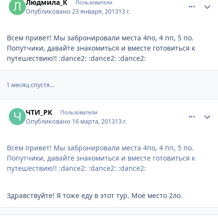
Людмила_К
Пользователи
Опубликовано
23 января, 2013
13 г.
Всем привет! Мы забронировали места 4по, 4 пп, 5 по.
Попутчики, давайте знакомиться и вместе готовиться к
путешествию!! :dance2: :dance2: :dance2:
1 месяц спустя...
comment_301814
Author stats
ЧТИ_РК
Пользователи
Опубликовано
16 марта, 2013
13 г.
Всем привет! Мы забронировали места 4по, 4 пп, 5 по.
Попутчики, давайте знакомиться и вместе готовиться к
путешествию!! :dance2: :dance2: :dance2:
Здравствуйте! Я тоже еду в этот тур. Моё место 2ло.