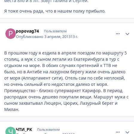
места 8ло и 8 лп. Зовут Галина и Сергей.
Я тоже очень рада, что в нашем полку прибыло.
comment_310698
Author stats
popovag74
Пользователи
Опубликовано
3 апреля, 2013
13 г.
В прошлом году я ездила в апреле поездом по маршруту 5
столиц, а муж с сыном летали из Екатеринбурга в тур с
отдыхом на море. В обоих случаях претензий к ТТВ не
было, но в Антибе на лазурном берегу жили очень далеко
от моря (Аппартамент сити). Отель сам по себе неплохой,
но очень сильный его недостаток далеко от моря.
Преимущество - близко супермаркет Карифор. В период
распродаж очень дешево покупали вещи. Маршрут мужа с
сыном захватывал Люцерн, Цюрих, Лазурный берег и
Милан.
comment_310700
Author stats
ЧТИ_РК
Пользователи