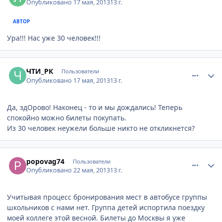
Опубликовано
17 мая, 2013
13 г.
АВТОР
Ура!!! Нас уже 30 человек!!!
comment_326182
Author stats
ЧТИ_РК
Пользователи
Опубликовано
17 мая, 2013
13 г.
Да, здОрово! Наконец - то и мы дождались! Теперь
спокойно можно билеты покупать.
Из 30 человек неужели больше никто не откликнется?
comment_328289
Author stats
popovag74
Пользователи
Опубликовано
22 мая, 2013
13 г.
Учитывая процесс бронирования мест в автобусе группы
школьников с нами нет. Группа детей испортила поездку
моей коллеге этой весной. Билеты до Москвы я уже