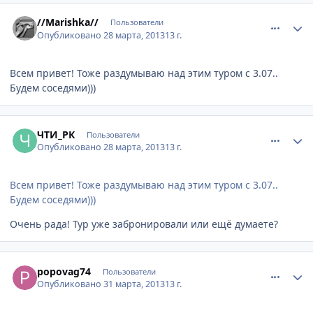
comment_307735
Author stats
//Marishka//
Пользователи
Опубликовано
28 марта, 2013
13 г.
Всем привет! Тоже раздумываю над этим туром с 3.07..
Будем соседями)))
comment_307766
Author stats
ЧТИ_РК
Пользователи
Опубликовано
28 марта, 2013
13 г.
Всем привет! Тоже раздумываю над этим туром с 3.07..
Будем соседями)))
Очень рада! Тур уже забронировали или ещё думаете?
comment_309326
Author stats
popovag74
Пользователи
Опубликовано
31 марта, 2013
13 г.