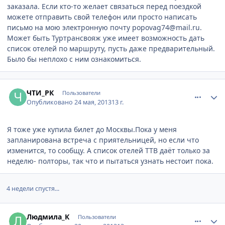
заказала. Если кто-то желает связаться перед поездкой
можете отправить свой телефон или просто написать
письмо на мою электронную почту popovag74@mail.ru.
Может быть Туртрансвояж уже имеет возможность дать
список отелей по маршруту, пусть даже предварительный.
Было бы неплохо с ним ознакомиться.
comment_328926
Author stats
ЧТИ_РК
Пользователи
Опубликовано
24 мая, 2013
13 г.
Я тоже уже купила билет до Москвы.Пока у меня
запланирована встреча с приятельницей, но если что
изменится, то сообщу. А список отелей ТТВ даёт только за
неделю- полторы, так что и пытаться узнать нестоит пока.
4 недели спустя...
comment_337930
Author stats
Людмила_К
Пользователи