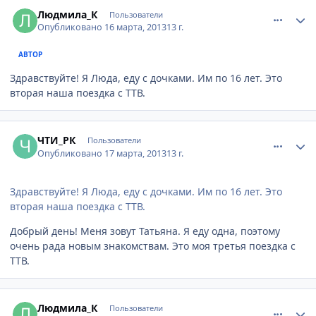
comment_301910
Author stats
Людмила_К
Пользователи
Опубликовано
16 марта, 2013
13 г.
АВТОР
Здравствуйте! Я Люда, еду с дочками. Им по 16 лет. Это
вторая наша поездка с ТТВ.
comment_302170
Author stats
ЧТИ_РК
Пользователи
Опубликовано
17 марта, 2013
13 г.
Здравствуйте! Я Люда, еду с дочками. Им по 16 лет. Это
вторая наша поездка с ТТВ.
Добрый день! Меня зовут Татьяна. Я еду одна, поэтому
очень рада новым знакомствам. Это моя третья поездка с
ТТВ.
comment_302337
Author stats
Людмила_К
Пользователи