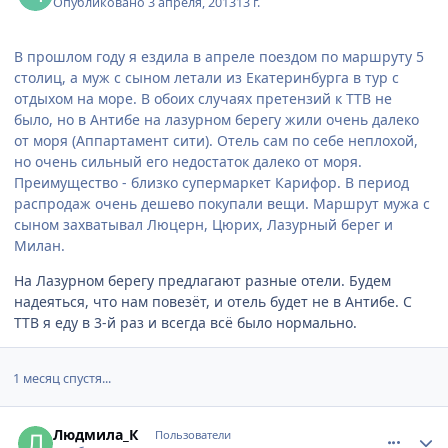
Опубликовано
3 апреля, 2013
13 г.
В прошлом году я ездила в апреле поездом по маршруту 5
столиц, а муж с сыном летали из Екатеринбурга в тур с
отдыхом на море. В обоих случаях претензий к ТТВ не
было, но в Антибе на лазурном берегу жили очень далеко
от моря (Аппартамент сити). Отель сам по себе неплохой,
но очень сильный его недостаток далеко от моря.
Преимущество - близко супермаркет Карифор. В период
распродаж очень дешево покупали вещи. Маршрут мужа с
сыном захватывал Люцерн, Цюрих, Лазурный берег и
Милан.
На Лазурном берегу предлагают разные отели. Будем
надеяться, что нам повезёт, и отель будет не в Антибе. С
ТТВ я еду в 3-й раз и всегда всё было нормально.
1 месяц спустя...
comment_326143
Author stats
Людмила_К
Пользователи