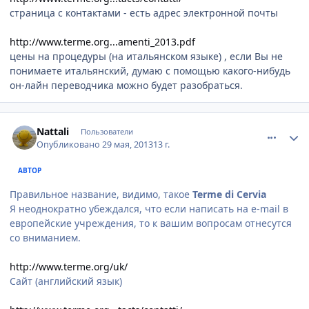
страница с контактами - есть адрес электронной почты
http://www.terme.org...amenti_2013.pdf
цены на процедуры (на итальянском языке) , если Вы не
понимаете итальянский, думаю с помощью какого-нибудь
он-лайн переводчика можно будет разобраться.
comment_330464
Author stats
Nattali
Пользователи
Опубликовано
29 мая, 2013
13 г.
АВТОР
Правильное название, видимо, такое
Terme di Cervia
Я неоднократно убеждался, что если написать на e-mail в
европейские учреждения, то к вашим вопросам отнесутся
со вниманием.
http://www.terme.org/uk/
Сайт (английский язык)