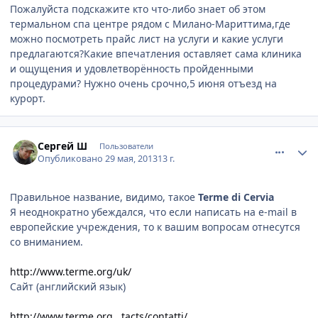
Пожалуйста подскажите кто что-либо знает об этом
термальном спа центре рядом с Милано-Мариттима,где
можно посмотреть прайс лист на услуги и какие услуги
предлагаются?Какие впечатления оставляет сама клиника
и ощущения и удовлетворённость пройденными
процедурами? Нужно очень срочно,5 июня отъезд на
курорт.
comment_330427
Author stats
Сергей Ш
Пользователи
Опубликовано
29 мая, 2013
13 г.
Правильное название, видимо, такое
Terme di Cervia
Я неоднократно убеждался, что если написать на e-mail в
европейские учреждения, то к вашим вопросам отнесутся
со вниманием.
http://www.terme.org/uk/
Сайт (английский язык)
http://www.terme.org...tacts/contatti/