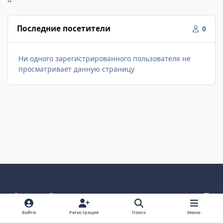
Последние посетители
0
Ни одного зарегистрированного пользователя не
просматривает данную страницу
Светлый режим
Темный режим
Системные предпочтения
v
k
Язык
Политика конфиденциальности
Обратная связь
Войти
Регистрация
Поиск
Меню