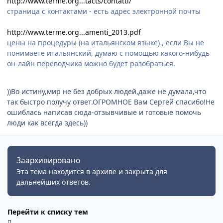
http://www.terme.org...tacts/contatti/
страница с контактами - есть адрес электронной почты
http://www.terme.org...amenti_2013.pdf
цены на процедуры (на итальянском языке) , если Вы не
понимаете итальянский, думаю с помощью какого-нибудь
он-лайн переводчика можно будет разобраться.
))Во истину,мир не без добрых людей,даже не думала,что
так быстро получу ответ.ОГРОМНОЕ Вам Сергей спасибо!Не
ошиблась написав сюда-отзывчивые и готовые помочь
люди как всегда здесь))
Заархивировано
Эта тема находится в архиве и закрыта для
дальнейших ответов.
Перейти к списку тем