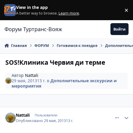
Перейти к содержанию
View in the app
×
Di
A better way to browse.
Learn more
.
Форум Туртранс-Вояж
Войти
Главная
ФОРУМ
Готовимся к поездке
Дополнительн
SOS!Клиника Червия ди терме
Автор
Nattali
29 мая, 2013
13 г.
в
Дополнительные экскурсии и
мероприятия
comment_330384
Author stats
Nattali
Пользователи
Опубликовано
29 мая, 2013
13 г.