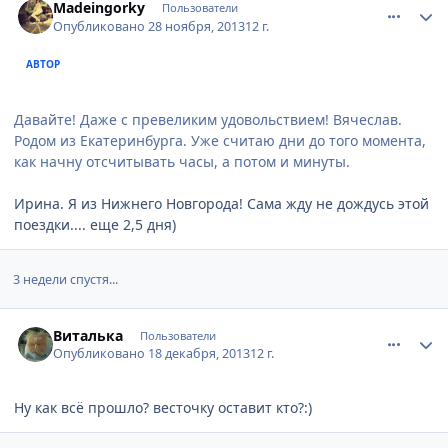
Madeingorky
Пользователи
Опубликовано
28 ноября, 2013
12 г.
АВТОР
Давайте! Даже с превеликим удовольствием! Вячеслав.
Родом из Екатеринбурга. Уже считаю дни до того момента,
как начну отсчитывать часы, а потом и минуты.
Ирина. Я из Нижнего Новгорода! Сама жду не дождусь этой
поездки.... еще 2,5 дня)
3 недели спустя...
comment_385821
Author stats
Виталька
Пользователи
Опубликовано
18 декабря, 2013
12 г.
Ну как всё прошло? весточку оставит кто?:)