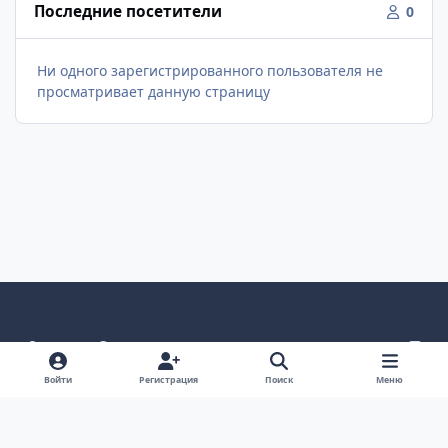
Последние посетители
0
Ни одного зарегистрированного пользователя не
просматривает данную страницу
Светлый режим
Темный режим
Системные предпочтения
v
k
Язык
Политика конфиденциальности
Обратная связь
Войти
Регистрация
Поиск
Меню
Cookie-файлы
ООО Туртранс-Вояж
Powered by
Invision Community