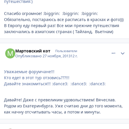
путешествия:)
Спасибо огромное! :biggrin: :biggrin: :biggrin:
Обязательно, постараюсь все расписать в красках и фото)))
В Европу еду первый раз! Все мои прежние путешествия
заключались в азиатских странах ( Тайланд, Вьетнам)
comment_380467
Author stats
Мартовский кот
Пользователи
Опубликовано
27 ноября, 2013
12 г.
Уважаемые форумчане!!!
Кто едет в этот тур отзовись???!!!
Давайте знакомиться!!! :dance3: :dance3: :dance3:
Давайте! Даже с превеликим удовольствием! Вячеслав.
Родом из Екатеринбурга. Уже считаю дни до того момента,
как начну отсчитывать часы, а потом и минуты.
comment_380595
Author stats