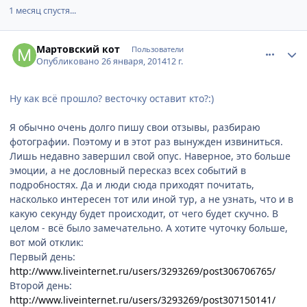
1 месяц спустя...
comment_395635
Author stats
Мартовский кот
Пользователи
Опубликовано
26 января, 2014
12 г.
Ну как всё прошло? весточку оставит кто?:)
Я обычно очень долго пишу свои отзывы, разбираю
фотографии. Поэтому и в этот раз вынужден извиниться.
Лишь недавно завершил свой опус. Наверное, это больше
эмоции, а не дословный пересказ всех событий в
подробностях. Да и люди сюда приходят почитать,
насколько интересен тот или иной тур, а не узнать, что и в
какую секунду будет происходит, от чего будет скучно. В
целом - всё было замечательно. А хотите чуточку больше,
вот мой отклик:
Первый день:
http://www.liveinternet.ru/users/3293269/post306706765/
Второй день:
http://www.liveinternet.ru/users/3293269/post307150141/