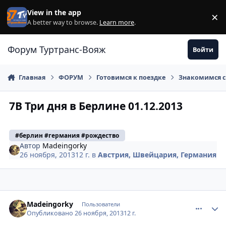
Перейти к содержанию
View in the app
×
Di
A better way to browse.
Learn more
.
Форум Туртранс-Вояж
Войти
Главная
ФОРУМ
Готовимся к поездке
Знакомимся с
7В Три дня в Берлине 01.12.2013
#берлин #германия #рождество
Автор
Madeingorky
26 ноября, 2013
12 г.
в
Австрия, Швейцария, Германия
comment_380161
Author stats
Madeingorky
Пользователи
Опубликовано
26 ноября, 2013
12 г.