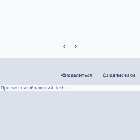
Предыдущий слайд карусели
Следующий слайд карусели
Поделиться
Подписчики
Просмотр изображений itech