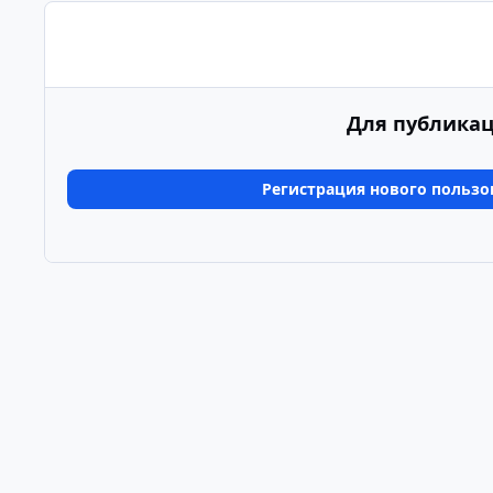
Для публикац
Регистрация нового пользо
Главная
Галерея
Альбомы пользователей
4Б+ А
Светлый режим
Темный режим
Системные предпочтения
Язык
Политика конфиденциальности
Обратная связь