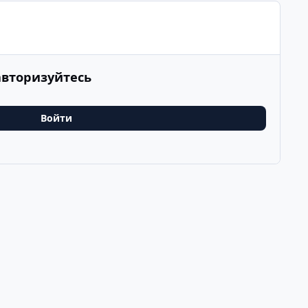
авторизуйтесь
Войти
ия
Последнее
v
k
ООО Туртранс-Вояж
Powered by
Invision Community