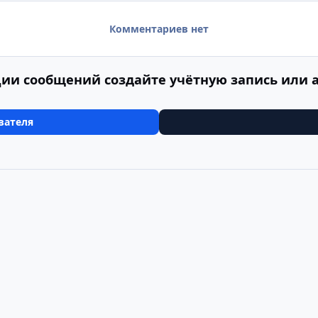
Комментариев нет
ии сообщений создайте учётную запись или 
вателя
встрия, Германич, Чехия (29.04.2011-10.05.2011)
Германия, Бавар
Cookie-файлы