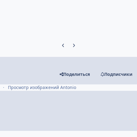
Предыдущий слайд карусели
Следующий слайд карусели
Поделиться
Подписчики
Просмотр изображений Antonio