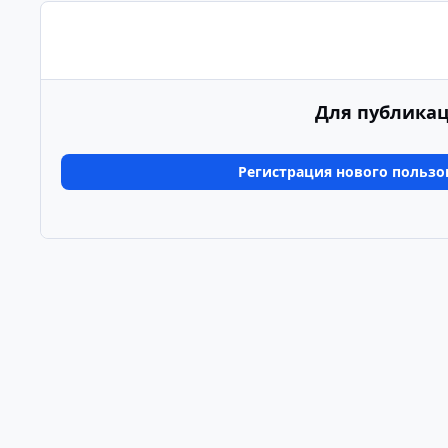
Для публикац
Регистрация нового пользо
Главная
Галерея
Альбомы пользователей
4Б+ А
Светлый режим
Темный режим
Системные предпочтения
Язык
Политика конфиденциальности
Обратная связь