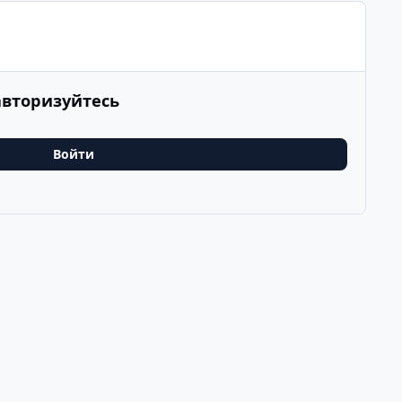
авторизуйтесь
Войти
ия
Последнее
v
k
ООО Туртранс-Вояж
Powered by
Invision Community