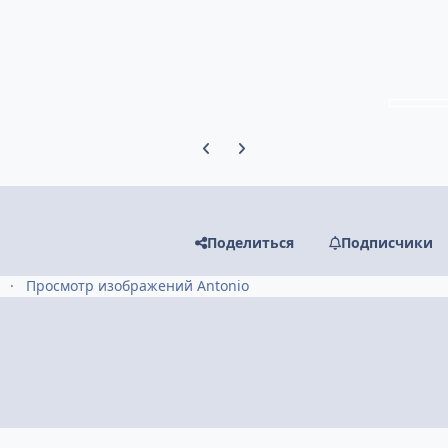
Предыдущий слайд карусели
Следующий слайд карусели
Поделиться
Подписчики
Просмотр изображений Antonio