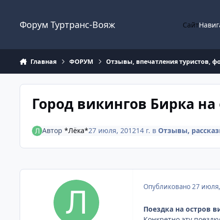
Перейти к содержанию
Форум Туртранс-Вояж
Сайт
Навиг
Главная
ФОРУМ
Отзывы, впечатления туристов, ф
Город викингов Бирка на
Автор
*Лёка*
27 июля, 2012
14 г.
в
Отзывы, рассказ
Опубликовано
27 июля
Поездка на остров в
Конкретно эту поездк