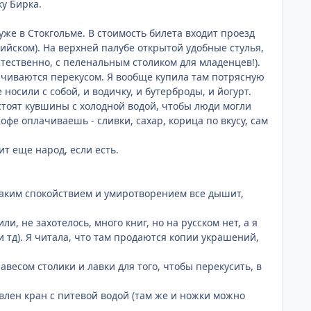
ку Бирка.
 уже в Стокгольме. В стоимость билета входит проезд
лийском). На верхней палубе открытой удобные стулья,
стественно, с пеленальным столиком для младенцев!).
аничиваются перекусом. Я вообще купила там потрясную
носили с собой, и водичку, и бутерброды, и йогурт.
- стоят кувшины с холодной водой, чтобы люди могли
Кофе оплачиваешь - сливки, сахар, корица по вкусу, сам
т еще народ, если есть.
, таким спокойствием и умиротворением все дышит,
, не захотелось, много книг, но на русском нет, а я
и тд). Я читала, что там продаются копии украшений,
авесом столики и лавки для того, чтобы перекусить, в
овлен кран с питевой водой (там же и ножки можно