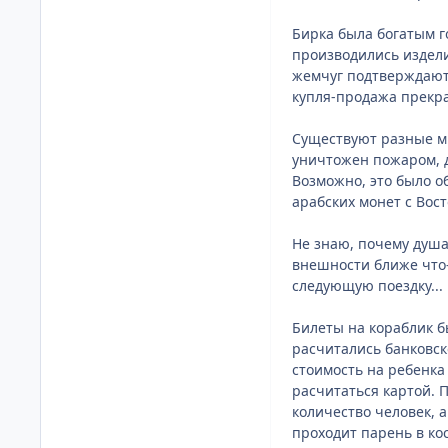
Бирка была богатым г
производились издели
жемчуг подтверждают 
купля-продажа прекра
Существуют разные мн
уничтожен пожаром, д
Возможно, это было о
арабских монет с Вост
Не знаю, почему душа
внешности ближе что-
следующую поездку...
Билеты на кораблик б
расчитались банковск
стоимость на ребенка 
расчитаться картой. 
количество человек, 
проходит парень в ко