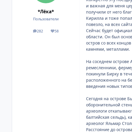
и важная для меня це
*Лёка*
получили от него бла
Кирилла и тоже попал
Пользователи
повезло, на всех сайт
Сейчас будет официал
282
58
сообщения
Репутация
области. Он был осно
остров со всех концо
камнями, металлами.
На соседнем острове 
ремесленники, фермер
покинули Бирку в теч
расположенного на бе
введения новык типов
Сегодня на острове Б
оборонительной стены
археологи откапывают
балтийская сельдь), 
археолог Яльмар Стол
Расстояние до остров