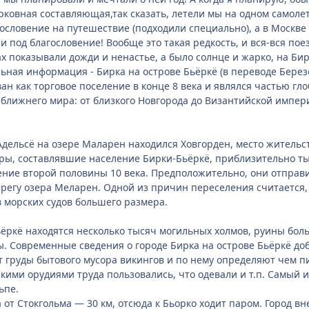
рковная составляющая,так сказать, летели мы на одном самол
гословение на путешествие (подходили специально), а в Москв
и под благословение! Вообще это такая редкость, и вся-вся пое
ах показывали дожди и ненастье, а было солнце и жарко, на Бир
ьная информация - Бирка на острове Бьёркё (в переводе Берез
ван как торговое поселение в конце 8 века и являлся частью г
в ближнего мира: от близкого Новгорода до Византийской импер
Адельсё на озере Маларен находился Ховгорден, место жительст
ы, составлявшие население Бирки-Бьёркё, приблизительно тыс
ение второй половины 10 века. Предположительно, они отправи
регу озера Меларен. Одной из причин переселения считается, 
 морских судов большего размера.
ьёркё находятся несколько тысяч могильных холмов, руины боль
. Современные сведения о городе Бирка на острове Бьёркё доб
 груды бытового мусора викингов и по нему определяют чем пит
какими орудиями труда пользовались, что одевали и т.п. Самый
ьпе.
а от Стокгольма — 30 км, отсюда к Бьорко ходит паром. Город 