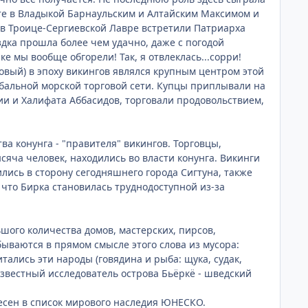
ете в Владыкой Барнаульским и Алтайским Максимом и
е в Троице-Сергиевской Лавре встретили Патриарха
здка прошла более чем удачно, даже с погодой
ке мы вообще обгорели! Так, я отвлеклась...сорри!
овый) в эпоху викингов являлся крупным центром этой
лобальной морской торговой сети. Купцы приплывали на
ии и Халифата Аббасидов, торговали продовольствием,
ва конунга - "правителя" викингов. Торговцы,
яча человек, находились во власти конунга. Викинги
лись в сторону сегодняшнего города Сигтуна, также
что Бирка становилась труднодоступной из-за
шого количества домов, мастерских, пирсов,
ываются в прямом смысле этого слова из мусора:
ались эти народы (говядина и рыба: щука, судак,
 известный исследователь острова Бьёркё - шведский
внесен в список мирового наследия ЮНЕСКО.