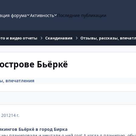
ация форума
Активность
Последние публикации
ото и видео отчеты
Скандинавия
Отзывы, рассказы, впечат
 острове Бьёркё
ы, впечатления
, 2012
14 г.
икингов Бьёркё в город Бирка
у мы планировали и мечтали о ней год! А когда я планирую, об