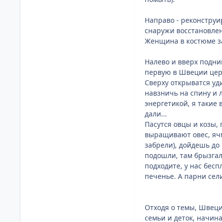
Направо - реконструи
снаружи восстановлен
Женщина в костюме з
Налево и вверх подни
первую в Швеции церк
Сверху открыватся уд
навзничь на спину и л
энергетикой, я такие
дали...
Пасутся овцы и козы,
выращивают овес, ячм
забрели), дойдешь до
подошли, там брызгал
подходите, у нас бес
печенье. А парни сели 
Отходя о темы, Швеци
семьи и деток, начин