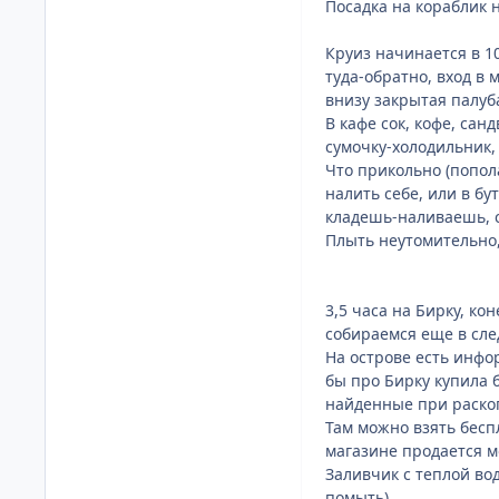
Посадка на кораблик 
Круиз начинается в 10
туда-обратно, вход в 
внизу закрытая палуб
В кафе сок, кофе, са
сумочку-холодильник, 
Что прикольно (попола
налить себе, или в бу
кладешь-наливаешь, 
Плыть неутомительно,
3,5 часа на Бирку, ко
собираемся еще в сл
На острове есть инфор
бы про Бирку купила 
найденные при раскопк
Там можно взять беспл
магазине продается м
Заливчик с теплой вод
помыть).