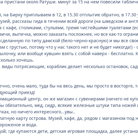
на пристани около Ратуши. минут за 15 на нем повесили таблич
, на Бирку приплываем в 12, в 15.30 отплытие обратно, в 17.30
музей, рассказы гида в течении всей дороги (на шведском и анг
а с кафе, столиками, стульями, тремя чистейшими туалетами (е
ндвичи, выпечка, можно заказать посложнее, но все как-то огр
сделанную по типу дамской (бело-черно-красную) и мы все свое 
м с грустью, потому что у нас такого нет и не будет никогда!) 
тылочку, или вообще кувшин взять с собой наверх - бесплатно. 
сколько хочешь.
 виды потрясающие, кораблик делает несколько остановок, сади
нечно, очень мало, туда бы на весь день, мы просто в восторге
едующий приезд!
мационный центр, он же магазин с сувенирами (ничего не купили
бы обязательно, мед, сидр, всякие железные штуки типа ножей 
ах, но ничего интересного...увы..
атную карту острова. Музей, кафе, да, рядом с магазином под н
ороженое и вода.
ой, где купаются дети, детская игровая площадка, далее устан