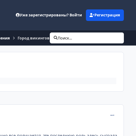
Уже зарегистрированы? Войти
Регистрация
ления
Город викингов Бирка на острове Бьёркё
Поиск...
comment_236
ычно все получается. Не последнюю роль здесь сыграла