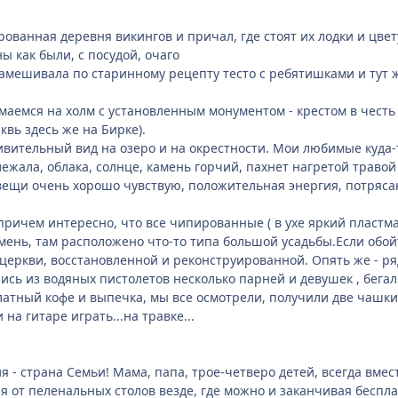
рованная деревня викингов и причал, где стоят их лодки и цв
ы как были, с посудой, очаго
амешивала по старинному рецепту тесто с ребятишками и тут 
маемся на холм с установленным монументом - крестом в честь 
вь здесь же на Бирке).
ивительный вид на озеро и на окрестности. Мои любимые куда-т
ежала, облака, солнце, камень горчий, пахнет нагретой травой
 вещи очень хорошо чувствую, положительная энергия, потряс
 причем интересно, что все чипированные ( в ухе яркий пластм
ень, там расположено что-то типа большой усадьбы.Если обойт
 церкви, восстановленной и реконструированной. Опять же - р
ись из водяных пистолетов несколько парней и девушек , бегал
платный кофе и выпечка, мы все осмотрели, получили две чашки
на гитаре играть...на травке...
я - страна Семьи! Мама, папа, трое-четверо детей, всегда вмес
ая от пеленальных столов везде, где можно и заканчивая беспл