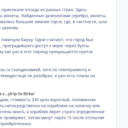
 приезжали отсюда из разных стран. Здесь
сь монеты. Найденные археологами серебро, монеты,
вались большие зимние торги, где, в частности, шла
 церковь.
 покинули Бирку. Одни считают, что город был
, преградившего доступ к морю через бухты.
ку как раз в этот период прекращается приток
язь со Скандинавией, хотя по темпераменту и
 Чемодан еще не разобран, а уже есть планы на
s...ytrip-to-Birka/
дом, стоимость 330 крон взрослый, половинная
пить непосредственно на кораблике на наличку или
очень много, а кораблик берет строго определенное
не проверяют, потом минут через 15 после отплытия
 приобретенных.