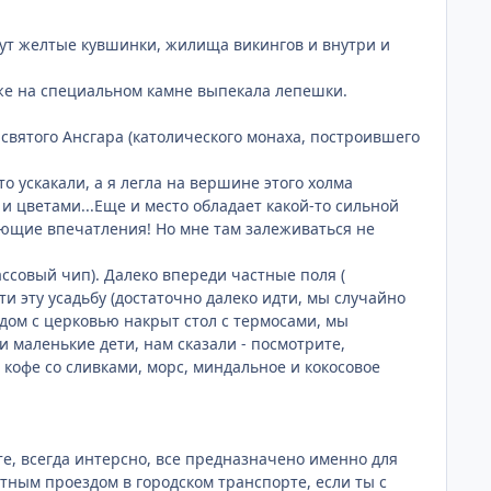
етут желтые кувшинки, жилища викингов и внутри и
же на специальном камне выпекала лепешки.
святого Ансгара (католического монаха, построившего
о ускакали, а я легла на вершине этого холма
 и цветами...Еще и место обладает какой-то сильной
ающие впечатления! Но мне там залеживаться не
ассовый чип). Далеко впереди частные поля (
и эту усадьбу (достаточно далеко идти, мы случайно
ядом с церковью накрыт стол с термосами, мы
и маленькие дети, нам сказали - посмотрите,
 кофе со сливками, морс, миндальное и кокосовое
те, всегда интерсно, все предназначено именно для
атным проездом в городском транспорте, если ты с