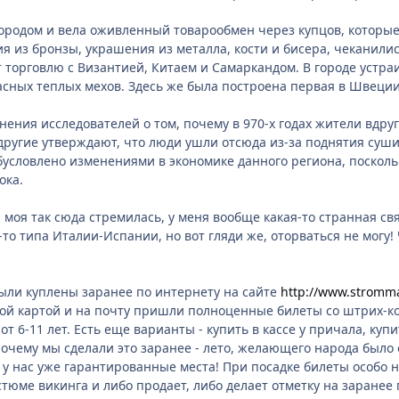
ородом и вела оживленный товарообмен через купцов, которые
я из бронзы, украшения из металла, кости и бисера, чеканили
торговлю с Византией, Китаем и Самаркандом. В городе устраи
сных теплых мехов. Здесь же была построена первая в Швеции
ения исследователей о том, почему в 970-х годах жители вдруг
ругие утверждают, что люди ушли отсюда из-за поднятия суши
бусловлено изменениями в экономике данного региона, посколь
ока.
 моя так сюда стремилась, у меня вообще какая-то странная св
то типа Италии-Испании, но вот гляди же, оторваться не могу!
ыли куплены заранее по интернету на сайте
http://www.stromma.
ой картой и на почту пришли полноценные билеты со штрих-ко
от 6-11 лет. Есть еще варианты - купить в кассе у причала, ку
Почему мы сделали это заранее - лето, желающего народа было 
а у нас уже гарантированные места! При посадке билеты особо 
стюме викинга и либо продает, либо делает отметку на заранее