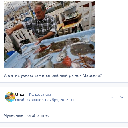
А в этих узнаю кажется рыбный рынок Марселя?
comment_263166
Author stats
Ursa
Пользователи
Опубликовано
9 ноября, 2012
13 г.
Чудесные фото! :smile: