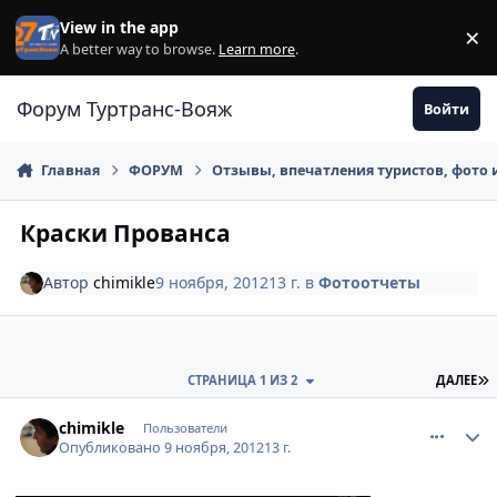
Перейти к содержанию
View in the app
×
Di
A better way to browse.
Learn more
.
Форум Туртранс-Вояж
Войти
Главная
ФОРУМ
Отзывы, впечатления туристов, фото 
Краски Прованса
Автор
chimikle
9 ноября, 2012
13 г.
в
Фотоотчеты
П
СТРАНИЦА 1 ИЗ 2
ДАЛЕЕ
comment_263123
Author stats
chimikle
Пользователи
Опубликовано
9 ноября, 2012
13 г.