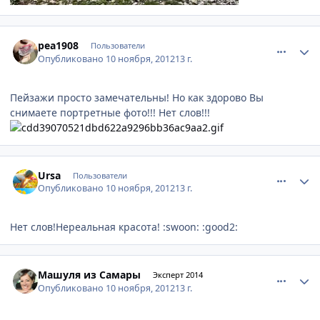
comment_263329
Author stats
pea1908
Пользователи
Опубликовано
10 ноября, 2012
13 г.
Пейзажи просто замечательны! Но как здорово Вы
снимаете портретные фото!!! Нет слов!!!
comment_263344
Author stats
Ursa
Пользователи
Опубликовано
10 ноября, 2012
13 г.
Нет слов!Нереальная красота! :swoon: :good2:
comment_263348
Author stats
Машуля из Самары
Эксперт 2014
Опубликовано
10 ноября, 2012
13 г.