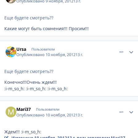
Опубликовано
9 ноября, 2012
13 г.
Еще будете смотреть??
Какие могут быть сомнения!!! Просим!!!
comment_263249
Author stats
Ursa
Пользователи
Опубликовано
10 ноября, 2012
13 г.
Еще будете смотреть??
Конечно!!!Очень ждем!!!
:i-m_so_h: :i-m_so_h: :i-m_so_h:
comment_263264
Author stats
Mari37
Пользователи
Опубликовано
10 ноября, 2012
13 г.
Ждем!!! :i-m_so_h:
Изменено
10 ноября, 2012
13 г.
пользователем Mari37