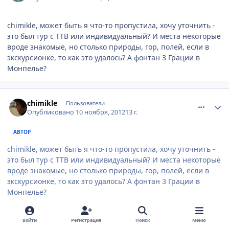
chimikle, может быть я что-то пропустила, хочу уточнить -
это был тур с ТТВ или индивидуальный? И места некоторые
вроде знакомые, но столько природы, гор, полей, если в
экскурсионке, то как это удалось? А фонтан 3 Грации в
Монпелье?
comment_263379
Author stats
chimikle
Пользователи
Опубликовано
10 ноября, 2012
13 г.
АВТОР
chimikle, может быть я что-то пропустила, хочу уточнить -
это был тур с ТТВ или индивидуальный? И места некоторые
вроде знакомые, но столько природы, гор, полей, если в
экскурсионке, то как это удалось? А фонтан 3 Грации в
Монпелье?
Только фонтан Ротонда в Aix - en - Provence. Это
индивидуальная поездка на авто для подготовки тура
Войти
Регистрация
Поиск
Меню