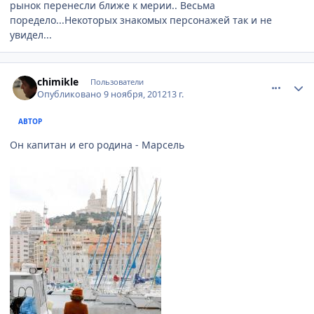
рынок перенесли ближе к мерии.. Весьма
поредело...Некоторых знакомых персонажей так и не
увидел...
comment_263189
Author stats
chimikle
Пользователи
Опубликовано
9 ноября, 2012
13 г.
АВТОР
Он капитан и его родина - Марсель