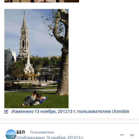
Изменено
13 ноября, 2012
13 г.
пользователем chimikle
comment_263369
Author stats
БЕЛ
Пользователи
Опубликовано
10 ноября, 2012
13 г.