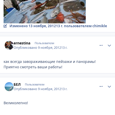
Изменено
13 ноября, 2012
13 г.
пользователем chimikle
comment_263143
Author stats
ernestina
Пользователи
Опубликовано
9 ноября, 2012
13 г.
как всегда завораживающие пейзажи и панорамы!
Приятно смотреть ваши работы!
comment_263156
Author stats
БЕЛ
Пользователи
Опубликовано
9 ноября, 2012
13 г.
Великолепно!