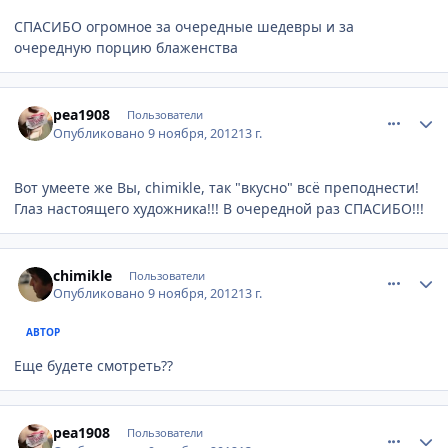
СПАСИБО огромное за очередные шедевры и за
очередную порцию блаженства
comment_263205
Author stats
pea1908
Пользователи
Опубликовано
9 ноября, 2012
13 г.
Вот умеете же Вы, chimikle, так "вкусно" всё преподнести!
Глаз настоящего художника!!! В очередной раз СПАСИБО!!!
comment_263206
Author stats
chimikle
Пользователи
Опубликовано
9 ноября, 2012
13 г.
АВТОР
Еще будете смотреть??
comment_263207
Author stats
pea1908
Пользователи