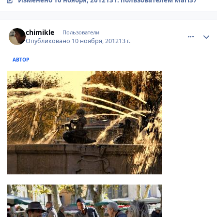
comment_263289
Author stats
chimikle
Пользователи
Опубликовано
10 ноября, 2012
13 г.
АВТОР