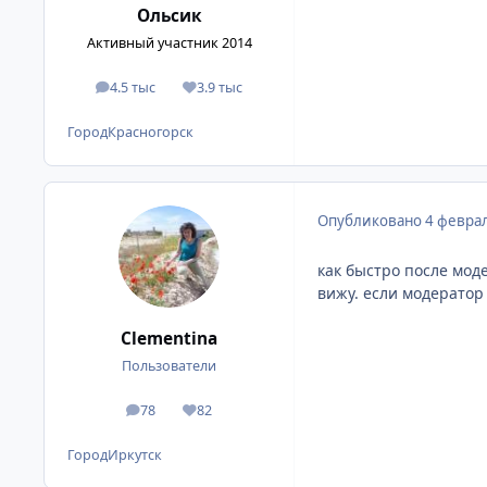
Ольсик
Активный участник 2014
4.5 тыс
3.9 тыс
сообщения
Репутация
Город
Красногорск
Опубликовано
4 феврал
как быстро после мод
вижу. если модератор 
Clementina
Пользователи
78
82
сообщения
Репутация
Город
Иркутск