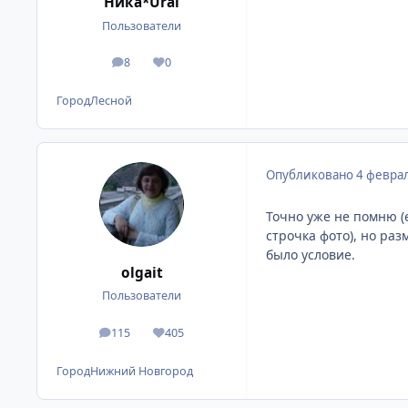
Ника*Ural
Пользователи
8
0
сообщения
Репутация
Город
Лесной
Опубликовано
4 феврал
Точно уже не помню (
строчка фото), но ра
было условие.
olgait
Пользователи
115
405
сообщения
Репутация
Город
Нижний Новгород