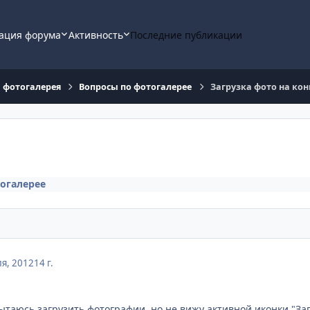
ация форума
Активность
Последние публикации
, фотогалерея
Вопросы по фотогалерее
Загрузка фото на кон
огалерее
я, 2012
14 г.
ытаюсь загрузить фотографии, но не вижу активной иконки "Заг