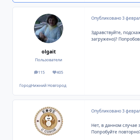
Опубликовано
3 феврал
Здравствуйте, подска
загружено)? Попробов
olgait
Пользователи
115
405
сообщения
Репутация
Город
Нижний Новгород
Опубликовано
3 феврал
Нет, в данном случае 
Попробуйте повторно