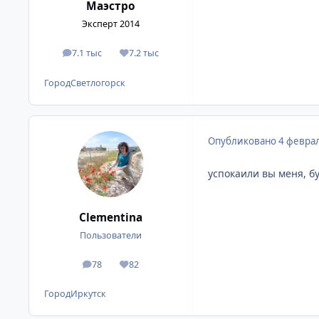
Маэстро
Эксперт 2014
7.1 тыс
7.2 тыс
сообщения
Репутация
Город
Светлогорск
Опубликовано
4 феврал
успокаили вы меня, бу
Clementina
Пользователи
78
82
сообщения
Репутация
Город
Иркутск