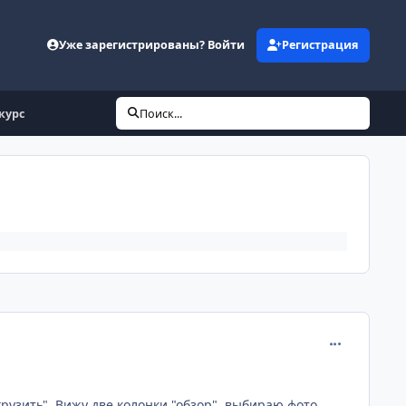
Уже зарегистрированы? Войти
Регистрация
курс
Поиск...
comment_170
рузить". Вижу две колонки "обзор", выбираю фото.