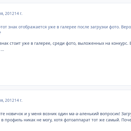
я, 2012
14 г.
этот знак отображается уже в галерее после загрузки фото. Вер
?
нак стоит уже в галерее, среди фото, выложенных на конкурс. 
...
я, 2012
14 г.
те новичок и у меня возник один ма-а-аленький вопросик! Загр
о в профиль никак не могу, хотя фотоаппарат тот же самый. Поч