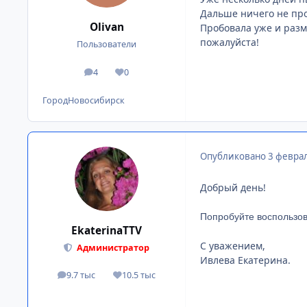
Дальше ничего не про
Olivan
Пробовала уже и разм
пожалуйста!
Пользователи
4
0
сообщения
Репутация
Город
Новосибирск
Опубликовано
3 феврал
Добрый день!
Попробуйте воспользов
EkaterinaTTV
С уважением,
Администратор
Ивлева Екатерина.
9.7 тыс
10.5 тыс
сообщения
Репутация