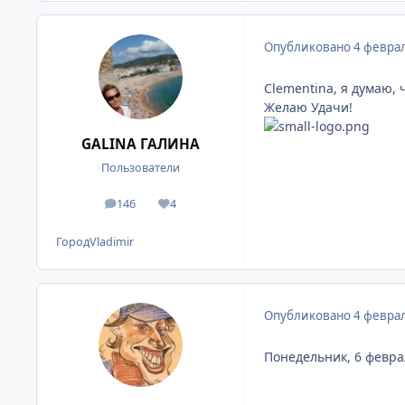
Опубликовано
4 феврал
Clementina, я думаю, 
Желаю Удачи!
GALINA ГАЛИНА
Пользователи
146
4
сообщения
Репутация
Город
Vladimir
Опубликовано
4 феврал
Понедельник, 6 февра