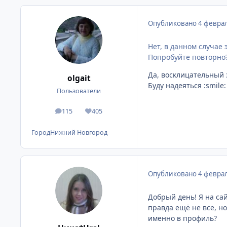
Опубликовано
4 феврал
Нет, в данном случае 
Попробуйте повторно
Да, восклицательный з
olgait
Буду надеяться :smile: 
Пользователи
115
405
сообщения
Репутация
Город
Нижний Новгород
Опубликовано
4 феврал
Добрый день! Я на сай
правда ещё не все, н
именно в профиль?