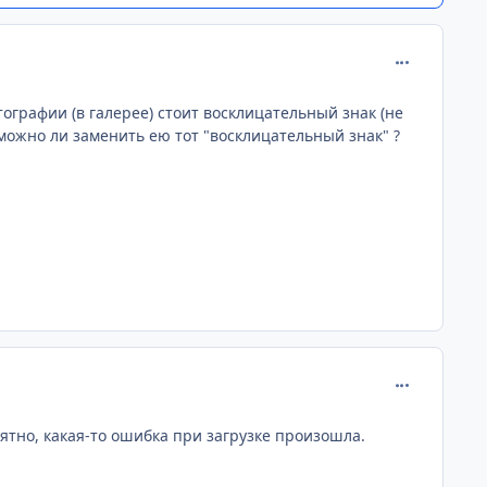
comment_170
ографии (в галерее) стоит восклицательный знак (не
 можно ли заменить ею тот "восклицательный знак" ?
comment_170
оятно, какая-то ошибка при загрузке произошла.