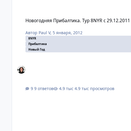
Новогодняя Прибалтика. Тур 8NYR с 29.12.2011 (встреча Н
Новогодняя Прибалтика. Тур 8NYR с 29.12.2011 
Автор
Paul V
,
5 января, 2012
8NYR
Прибалтика
Новый Год
9 ответов
4.9 тыс просмотров
8A DFDS с 28.12.09 !Рекомендую!