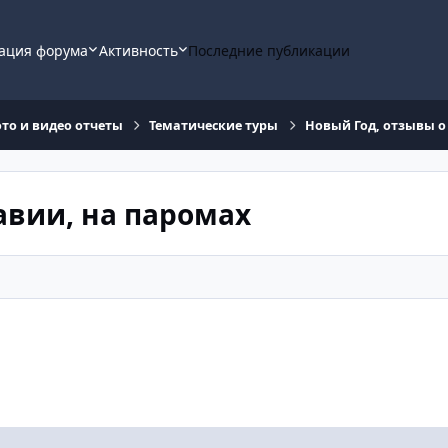
ация форума
Активность
Последние публикации
ото и видео отчеты
Тематические туры
Новый Год, отзывы о
авии, на паромах