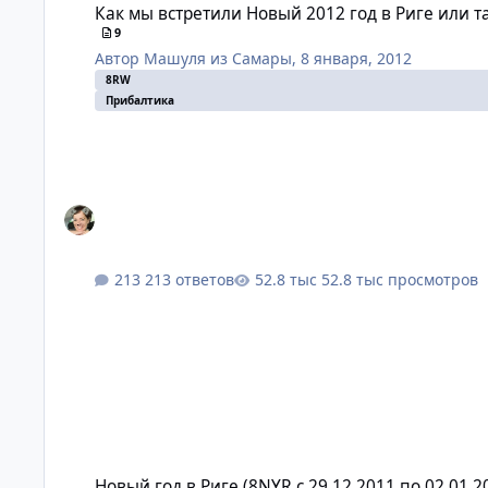
Как мы встретили Новый 2012 год в Риге или та
9
Автор
Машуля из Самары
,
8 января, 2012
8RW
Прибалтика
213 ответов
52.8 тыс просмотров
Новый год в Риге (8NYR c 29.12.2011 по 02.01.2012г)гид В
Новый год в Риге (8NYR c 29.12.2011 по 02.01.