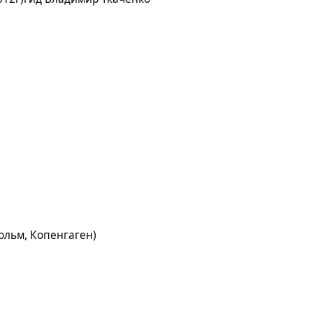
нгаген)
гольм, Копенгаген)