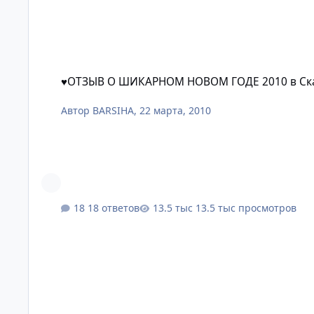
♥ОТЗЫВ О ШИКАРНОМ НОВОМ ГОДЕ 2010 в Скандинавии 
♥ОТЗЫВ О ШИКАРНОМ НОВОМ ГОДЕ 2010 в Ска
Автор
BARSIHA
,
22 марта, 2010
18 ответов
13.5 тыс просмотров
Как мы встретили Новый 2012 год в Риге или та самая При