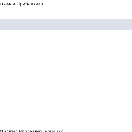
 самая Прибалтика...
ладимир Ткаченко
2012г)гид Владимир Ткаченко