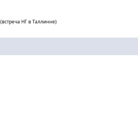
Г в Таллинне)
(встреча НГ в Таллинне)