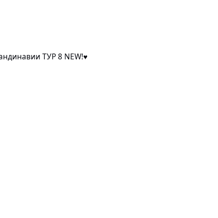
ТУР 8 NEW!♥
ндинавии ТУР 8 NEW!♥
балтика...