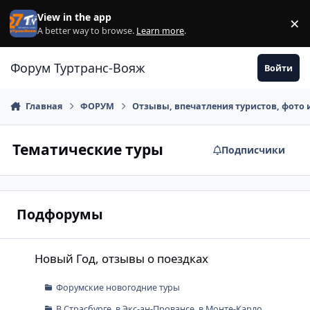
Перейти к содержанию
View in the app
×
Di
A better way to browse.
Learn more
.
Форум Туртранс-Вояж
Войти
Главная
ФОРУМ
Отзывы, впечатления туристов, фото 
Тематические туры
Подписчики
Подфорумы
Новый Год, отзывы о поездках
Новый Год, отзывы о поездках
Форумские новогодние туры
В Страсбурге, в Экс-ан-Провансе, в Монте-Карло