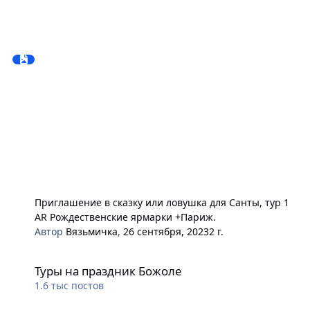
Приглашение в сказку или ловушка для Санты, тур 1
AR Рождественские ярмарки +Париж.
Автор
Вязьмичка
,
26 сентября, 2023
2 г.
Туры на праздник Божоле
Туры на праздник Божоле
1.6 тыс
постов