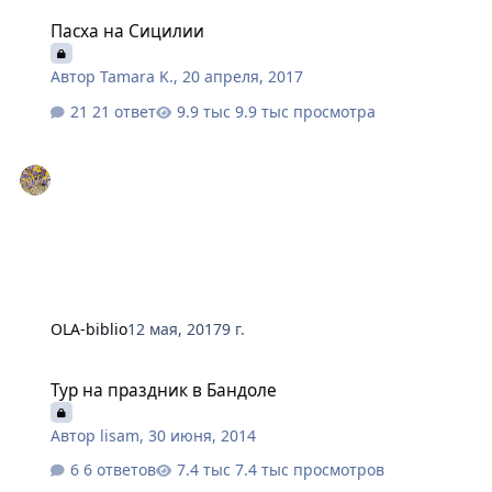
Пасха на Сицилии
Пасха на Сицилии
Автор
Tamara K.
,
20 апреля, 2017
21 ответ
9.9 тыс просмотра
OLA-biblio
12 мая, 2017
9 г.
Тур на праздник в Бандоле
Тур на праздник в Бандоле
Автор
lisam
,
30 июня, 2014
6 ответов
7.4 тыс просмотров