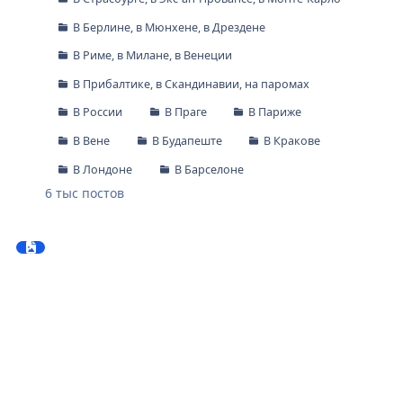
В Берлине, в Мюнхене, в Дрездене
В Риме, в Милане, в Венеции
В Прибалтике, в Скандинавии, на паромах
В России
В Праге
В Париже
В Вене
В Будапеште
В Кракове
В Лондоне
В Барселоне
6 тыс
постов