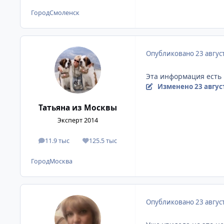
Город
Смоленск
Опубликовано
23 авгус
Эта информация есть н
Изменено
23 авгус
Татьяна из Москвы
Эксперт 2014
11.9 тыс
125.5 тыс
сообщения
Репутация
Город
Москва
Опубликовано
23 авгус