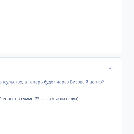
comment_245
нсульство, а теперь будет через Визовый центр?
ро,а в сумме 75.........(мысли вслух)