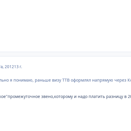
та, 2012
13 г.
льно я понимаю, раньше визу ТТВ оформлял напрямую через Ко
ое"промежуточное звено,которому и надо платить разницу в 20 ев