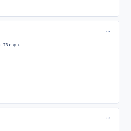
comment_245
т 75 евро.
comment_245