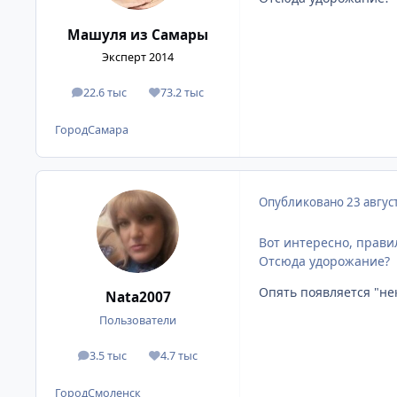
Машуля из Самары
Эксперт 2014
22.6 тыс
73.2 тыс
сообщения
Репутация
Город
Самара
Опубликовано
23 авгус
Вот интересно, прави
Отсюда удорожание?
Опять появляется "нек
Nata2007
Пользователи
3.5 тыс
4.7 тыс
сообщения
Репутация
Город
Смоленск