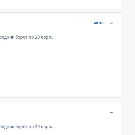
comment_245
АВТОР
редник берет по 20 евро...
comment_245
редник берет по 20 евро...