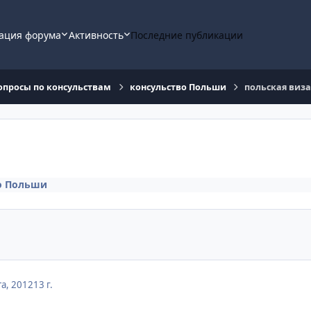
ация форума
Активность
Последние публикации
опросы по консульствам
консульство Польши
польская виза 
о Польши
та, 2012
13 г.