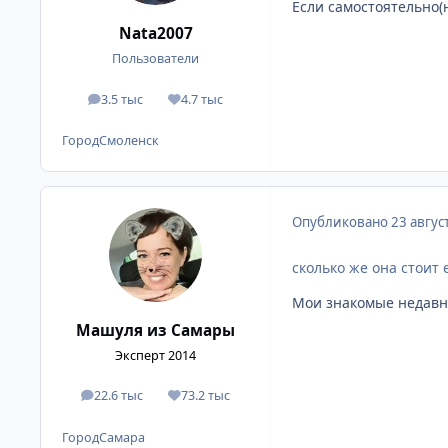
Если самостоятельно(н
Nata2007
Пользователи
3.5 тыс
4.7 тыс
сообщения
Репутация
Город
Смоленск
Опубликовано
23 авгус
сколько же она стоит 
Мои знакомые недавно 
Машуля из Самары
Эксперт 2014
22.6 тыс
73.2 тыс
сообщения
Репутация
Город
Самара