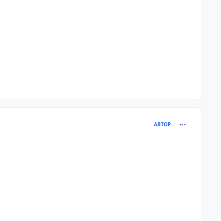
comment_245
АВТОР