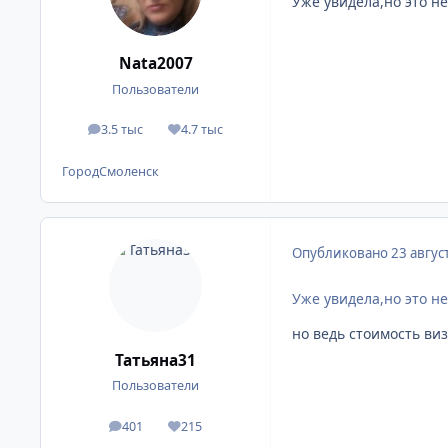
Уже увидела,но это не
Nata2007
Пользователи
3.5 тыс
4.7 тыс
сообщения
Репутация
Город
Смоленск
Опубликовано
23 авгус
Уже увидела,но это не
но ведь стоимость виз
Татьяна31
Пользователи
401
215
сообщения
Репутация