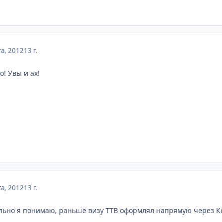
та, 2012
13 г.
о! Увы и ах!
та, 2012
13 г.
льно я понимаю, раньше визу ТТВ оформлял напрямую через Ко