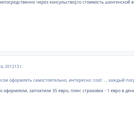
епосредственно через консульство),то стоимость шенгенской ви
та, 2012
13 г.
если оформлять самостоятельно, интересно :cool: ... каждый пос
оформляли, заплатили 35 евро, плюс страховка - 1 евро в день