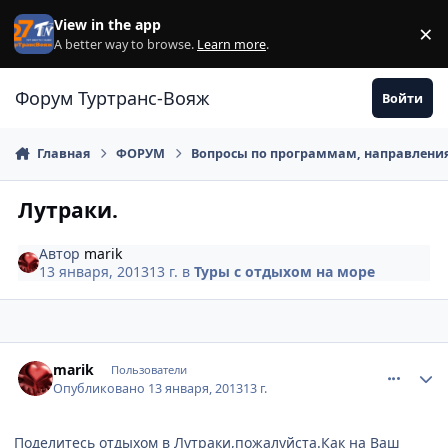
Перейти к содержанию
View in the app
×
Di
A better way to browse.
Learn more
.
Форум Туртранс-Вояж
Войти
Главная
ФОРУМ
Вопросы по программам, направлени
Лутраки.
Автор
marik
13 января, 2013
13 г.
в
Туры с отдыхом на море
comment_281373
Author stats
marik
Пользователи
Опубликовано
13 января, 2013
13 г.
Поделитесь отдыхом в Лутраки,пожалуйста.Как на Ваш