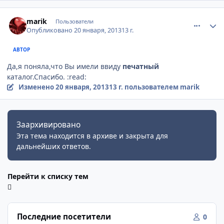
comment_283367
Author stats
marik
Пользователи
Опубликовано
20 января, 2013
13 г.
АВТОР
Да,я поняла,что Вы имели ввиду
печатный
каталог.Спасибо. :read:
Изменено
20 января, 2013
13 г.
пользователем marik
Заархивировано
Эта тема находится в архиве и закрыта для
дальнейших ответов.
Перейти к списку тем
Последние посетители
0