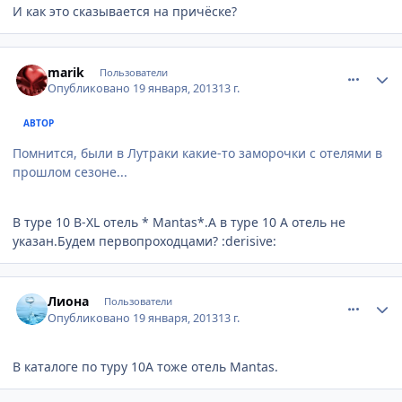
И как это сказывается на причёске?
comment_283015
Author stats
marik
Пользователи
Опубликовано
19 января, 2013
13 г.
АВТОР
Помнится, были в Лутраки какие-то заморочки с отелями в
прошлом сезоне...
В туре 10 В-XL отель * Mаntаs*.А в туре 10 А отель не
указан.Будем первопроходцами? :derisive:
comment_283026
Author stats
Лиона
Пользователи
Опубликовано
19 января, 2013
13 г.
В каталоге по туру 10А тоже отель Mantas.