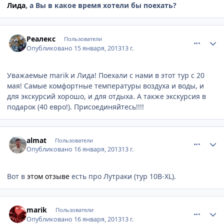
Лида
, а Вы в какое время хотели бы поехать?
comment_281922
Author stats
Реалекс
Пользователи
Опубликовано
15 января, 2013
13 г.
Уважаемые marik и Лида! Поехали с нами в этот тур с 20
мая! Самые комфортные температуры воздуха и воды, и
для экскурсий хорошо, и для отдыха. А также экскурсия в
подарок (40 евро!). Присоединяйтесь!!!!
comment_282043
Author stats
almat
Пользователи
Опубликовано
16 января, 2013
13 г.
Вот в
этом отзыве
есть про Лутраки (тур 10B-XL).
comment_282045
Author stats
marik
Пользователи
Опубликовано
16 января, 2013
13 г.