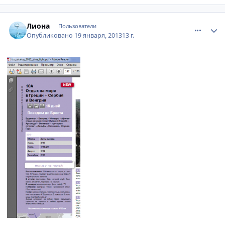
comment_283084
Author stats
Лиона
Пользователи
Опубликовано
19 января, 2013
13 г.