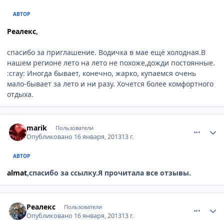
АВТОР
Реалекс
,
спасибо за приглашение. Водичка в мае ещё холодная.В
нашем регионе лето на лето не похоже,дожди постоянные.
:cray: Иногда бывает, конечно, жарко, купаемся очень
мало-бывает за лето и ни разу. Хочется более комфортного
отдыха.
comment_282048
Author stats
marik
Пользователи
Опубликовано
16 января, 2013
13 г.
АВТОР
almat
,спасибо за ссылку.Я прочитала все отзывы.
comment_282095
Author stats
Реалекс
Пользователи
Опубликовано
16 января, 2013
13 г.