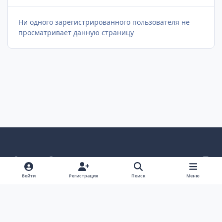
Ни одного зарегистрированного пользователя не
просматривает данную страницу
Светлый режим
Темный режим
Системные предпочтения
v
k
Язык
Политика конфиденциальности
Обратная связь
Войти
Регистрация
Поиск
Меню
Cookie-файлы
ООО Туртранс-Вояж
Powered by
Invision Community