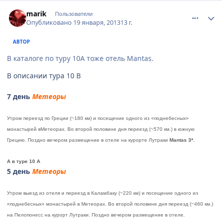
comment_283045
Author stats
marik
Пользователи
Опубликовано
19 января, 2013
13 г.
АВТОР
В каталоге по туру 10А тоже отель Mantas.
В описании тура 10 В
7 день
Метеоры
Утром переезд по Греции (~180 км) и посещение одного из «поднебесных»
монастырей в
Метеорах
. Во второй половине дня переезд (~570 км.) в южную
Грецию. Поздно вечером размещение в отеле на курорте Лутраки
Mantas 3*.
А в туре 10 А
5 день
Метеоры
Утром выезд из отеля и переезд в Каламбаку (~220 км) и посещение одного из
«поднебесных» монастырей в Метеорах. Во второй половине дня переезд (~460 км.)
на Пелопонесс на курорт Лутраки. Поздно вечером размещение в отеле.