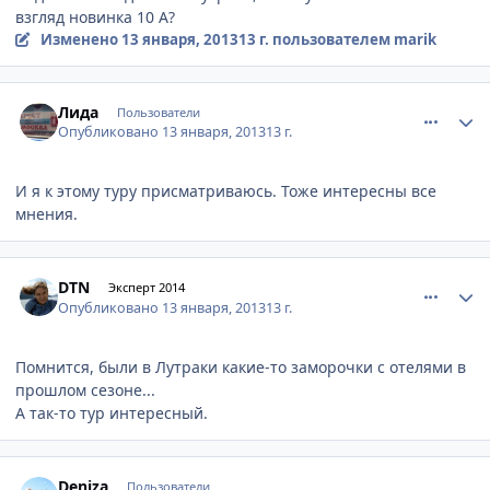
взгляд новинка 10 А?
Изменено
13 января, 2013
13 г.
пользователем marik
comment_281424
Author stats
Лида
Пользователи
Опубликовано
13 января, 2013
13 г.
И я к этому туру присматриваюсь. Тоже интересны все
мнения.
comment_281434
Author stats
DTN
Эксперт 2014
Опубликовано
13 января, 2013
13 г.
Помнится, были в Лутраки какие-то заморочки с отелями в
прошлом сезоне...
А так-то тур интересный.
comment_281445
Author stats
Deniza
Пользователи