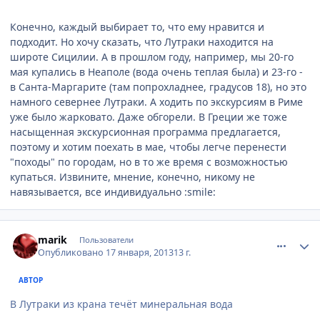
Конечно, каждый выбирает то, что ему нравится и
подходит. Но хочу сказать, что Лутраки находится на
широте Сицилии. А в прошлом году, например, мы 20-го
мая купались в Неаполе (вода очень теплая была) и 23-го -
в Санта-Маргарите (там попрохладнее, градусов 18), но это
намного севернее Лутраки. А ходить по экскурсиям в Риме
уже было жарковато. Даже обгорели. В Греции же тоже
насыщенная экскурсионная программа предлагается,
поэтому и хотим поехать в мае, чтобы легче перенести
"походы" по городам, но в то же время с возможностью
купаться. Извините, мнение, конечно, никому не
навязывается, все индивидуально :smile:
comment_282420
Author stats
marik
Пользователи
Опубликовано
17 января, 2013
13 г.
АВТОР
В Лутраки из крана течёт минеральная вода