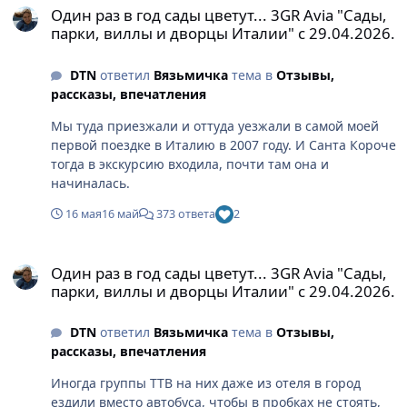
Один раз в год сады цветут... 3GR Avia "Сады,
парки, виллы и дворцы Италии" с 29.04.2026.
DTN
ответил
Вязьмичка
тема в
Отзывы,
рассказы, впечатления
Мы туда приезжали и оттуда уезжали в самой моей
первой поездке в Италию в 2007 году. И Санта Короче
тогда в экскурсию входила, почти там она и
начиналась.
16 мая
16 май
373 ответа
2
Один раз в год сады цветут... 3GR Avia "Сады, парки, виллы и д
Один раз в год сады цветут... 3GR Avia "Сады,
парки, виллы и дворцы Италии" с 29.04.2026.
DTN
ответил
Вязьмичка
тема в
Отзывы,
рассказы, впечатления
Иногда группы ТТВ на них даже из отеля в город
ездили вместо автобуса, чтобы в пробках не стоять,