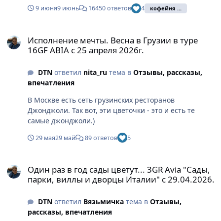
9 июня
9 июнь
16450 ответов
4
кофейня ...
Исполнение мечты. Весна в Грузии в туре 16GF ABIA с 25 апреля
Исполнение мечты. Весна в Грузии в туре
16GF ABIA с 25 апреля 2026г.
DTN
ответил
nita_ru
тема в
Отзывы, рассказы,
впечатления
В Москве есть сеть грузинских ресторанов
Джонджоли. Так вот, эти цветочки - это и есть те
самые джонджоли.)
29 мая
29 май
89 ответов
5
Один раз в год сады цветут... 3GR Avia "Сады, парки, виллы и д
Один раз в год сады цветут... 3GR Avia "Сады,
парки, виллы и дворцы Италии" с 29.04.2026.
DTN
ответил
Вязьмичка
тема в
Отзывы,
рассказы, впечатления