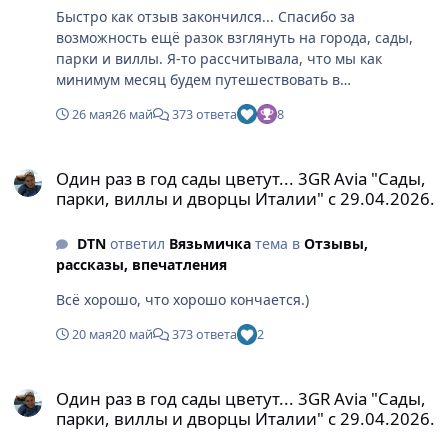
Быстро как отзыв закончился... Спасибо за
возможность ещё разок взглянуть на города, сады,
парки и виллы. Я-то рассчитывала, что мы как
минимум месяц будем путешествовать в
воспоминаниях.)
26 мая
26 май
373 ответа
8
Один раз в год сады цветут... 3GR Avia "Сады, парки, виллы и д
Один раз в год сады цветут... 3GR Avia "Сады,
парки, виллы и дворцы Италии" с 29.04.2026.
DTN
ответил
Вязьмичка
тема в
Отзывы,
рассказы, впечатления
Всё хорошо, что хорошо кончается.)
20 мая
20 май
373 ответа
2
Один раз в год сады цветут... 3GR Avia "Сады, парки, виллы и д
Один раз в год сады цветут... 3GR Avia "Сады,
парки, виллы и дворцы Италии" с 29.04.2026.