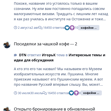
Похоже, название это устоялось только в вашем
сознании. Ну или вам постоянно попадались совсем
малограмотные визави. Тридцать с лишним лет назад
я как раз училась в институте на Остоженке и тоже
частенько отвечала на подобные вопросы, но про
2 августа
2 авг
16450 ответов
10
кофейня ...
Русский музей ни разу не доводилось слышать, ни
лично, ни от кого-либо из знакомых. Уж такое-то я бы
Посиделки за чашкой кофе --- 2
точно запомнила! Вот про музей Пушкина и имени
Посиделки за чашкой кофе --- 2
Пушкина, действительно, частенько приходилось
людей распутывать.
DTN
ответил
ИгорьК
тема в
Интересные темы и
идеи для обсуждения
А кто это его так назвал? Мы называем его Музеем
изобразительных искусств им. Пушкина. Многие
приезжие называют его Пушкинским музеем. А вот
про название Русский впервые слышу. Вы, может
быть, перепутали, так как до революции он
30 июля
30 июль
16450 ответов
9
кофейня ...
назывался музеем изящных искусств имени
императора Александра III? И нынешний Русский
Открыто бронирование в обновленной программе: Пять карнав
музей в Петербурге вроде бы как-то похоже
Открыто бронирование в обновленной
назывался.