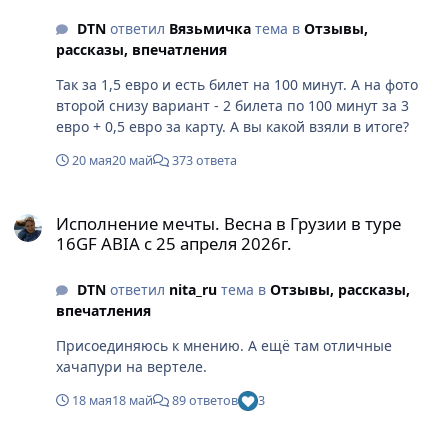
DTN
ответил
Вязьмичка
тема в
Отзывы,
рассказы, впечатления
Так за 1,5 евро и есть билет на 100 минут. А на фото
второй снизу вариант - 2 билета по 100 минут за 3
евро + 0,5 евро за карту. А вы какой взяли в итоге?
20 мая
20 май
373 ответа
Исполнение мечты. Весна в Грузии в туре 16GF ABIA с 25 апреля
Исполнение мечты. Весна в Грузии в туре
16GF ABIA с 25 апреля 2026г.
DTN
ответил
nita_ru
тема в
Отзывы, рассказы,
впечатления
Присоединяюсь к мнению. А ещё там отличные
хачапури на вертеле.
18 мая
18 май
89 ответов
3
Один раз в год сады цветут... 3GR Avia "Сады, парки, виллы и д