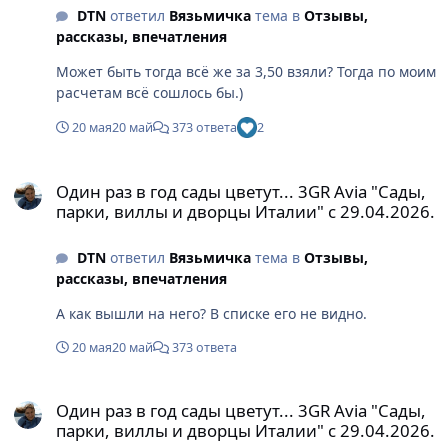
DTN
ответил
Вязьмичка
тема в
Отзывы,
рассказы, впечатления
Может быть тогда всё же за 3,50 взяли? Тогда по моим
расчетам всё сошлось бы.)
20 мая
20 май
373 ответа
2
Один раз в год сады цветут... 3GR Avia "Сады, парки, виллы и д
Один раз в год сады цветут... 3GR Avia "Сады,
парки, виллы и дворцы Италии" с 29.04.2026.
DTN
ответил
Вязьмичка
тема в
Отзывы,
рассказы, впечатления
А как вышли на него? В списке его не видно.
20 мая
20 май
373 ответа
Один раз в год сады цветут... 3GR Avia "Сады, парки, виллы и д
Один раз в год сады цветут... 3GR Avia "Сады,
парки, виллы и дворцы Италии" с 29.04.2026.