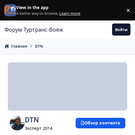
Перейти к содержанию
View in the app
×
Di
A better way to browse.
Learn more
.
Форум Туртранс-Вояж
Войти
Главная
DTN
DTN
Обзор контента
Эксперт 2014