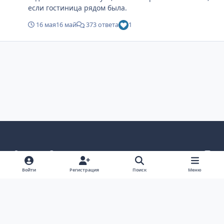
если гостиница рядом была.
16 мая
16 май
373 ответа
1
Светлый режим
Темный режим
Системные предпочтения
v
k
Язык
Политика конфиденциальности
Обратная связь
Войти
Регистрация
Поиск
Меню
Cookie-файлы
ООО Туртранс-Вояж
Powered by
Invision Community