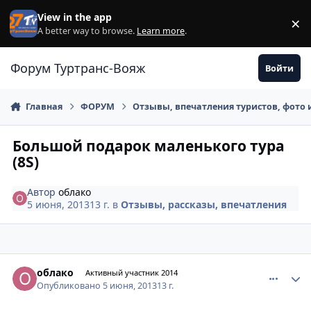
Перейти к содержанию
View in the app
×
Di
A better way to browse.
Learn more
.
Форум Туртранс-Вояж
Войти
Главная
ФОРУМ
Отзывы, впечатления туристов, фото 
Большой подарок маленького тура
(8S)
Автор
облако
5 июня, 2013
13 г.
в
Отзывы, рассказы, впечатления
comment_333135
Author stats
облако
Активный участник 2014
Опубликовано
5 июня, 2013
13 г.