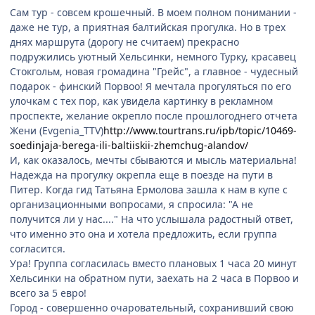
Сам тур - совсем крошечный. В моем полном понимании -
даже не тур, а приятная балтийская прогулка. Но в трех
днях маршрута (дорогу не считаем) прекрасно
подружились уютный Хельсинки, немного Турку, красавец
Стокгольм, новая громадина "Грейс", а главное - чудесный
подарок - финский Порвоо! Я мечтала прогуляться по его
улочкам с тех пор, как увидела картинку в рекламном
проспекте, желание окрепло после прошлогоднего отчета
Жени (Evgenia_TTV)
http://www.tourtrans.ru/ipb/topic/10469-
soedinjaja-berega-ili-baltiiskii-zhemchug-alandov/
И, как оказалось, мечты сбываются и мысль материальна!
Надежда на прогулку окрепла еще в поезде на пути в
Питер. Когда гид Татьяна Ермолова зашла к нам в купе с
организационными вопросами, я спросила: "А не
получится ли у нас...." На что услышала радостный ответ,
что именно это она и хотела предложить, если группа
согласится.
Ура! Группа согласилась вместо плановых 1 часа 20 минут
Хельсинки на обратном пути, заехать на 2 часа в Порвоо и
всего за 5 евро!
Город - совершенно очаровательный, сохранивший свою