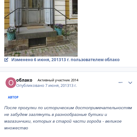
Изменено
6 июня, 2013
13 г.
пользователем облако
comment_333667
Author stats
облако
Активный участник 2014
Опубликовано
7 июня, 2013
13 г.
АВТОР
После прогулки по историческим достопримечательностям
не забудем заглянуть в разнообразные бутики и
магазинчики, которых в старой части города - великое
множество