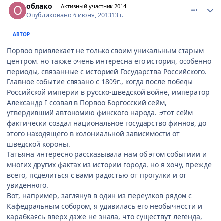
облако
Активный участник 2014
Опубликовано
6 июня, 2013
13 г.
АВТОР
Порвоо привлекает не только своим уникальным старым
центром, но также очень интересна его история, особенно
периоды, связанные с историей Государства Российского.
Главное событие связано с 1809г., когда после победы
Российской империи в русско-шведской войне, император
Александр I созвал в Порвоо Боргосский сейм,
утвердивший автономию финского народа. Этот сейм
фактически создал национальное государство финнов, до
этого находящего в колониальной зависимости от
шведской короны.
Татьяна интересно рассказывала нам об этом событиии и
многих других фактах из истории города, но я хочу, прежде
всего, поделиться с вами радостью от прогулки и от
увиденного.
Вот, например, заглянув в один из переулков рядом с
Кафедральным собором, я удивилась его необычности и
карабкаясь вверх даже не знала, что существут легенда,