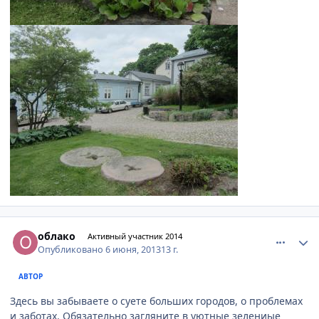
comment_333350
Author stats
облако
Активный участник 2014
Опубликовано
6 июня, 2013
13 г.
АВТОР
Здесь вы забываете о суете больших городов, о проблемах
и заботах. Обязательно загляните в уютные зелениые