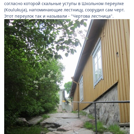
согласно которой скальные уступы в Школьном переулке
(Koulukuja), напоминающие лестницу, соорудил сам черт.
Этот переулок так и называли - "Чертова лестница".