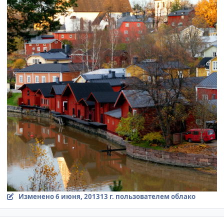
Изменено
6 июня, 2013
13 г.
пользователем облако
comment_333333
Author stats