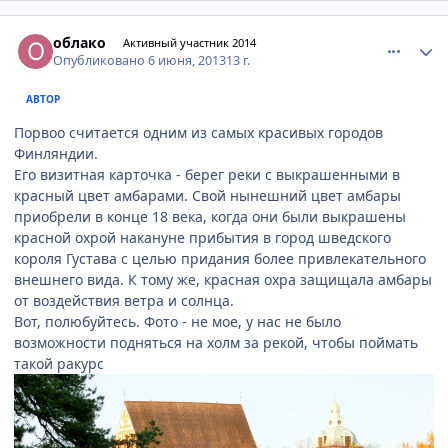
comment_333252
Author stats
облако
Активный участник 2014
Опубликовано
6 июня, 2013
13 г.
АВТОР
Порвоо считается одним из самых красивых городов
Финляндии.
Его визитная карточка - берег реки с выкрашенными в
красный цвет амбарами. Свой нынешний цвет амбары
приобрели в конце 18 века, когда они были выкрашены
красной охрой накануне прибытия в город шведского
короля Густава с целью придания более привлекательного
внешнего вида. К тому же, красная охра защищала амбары
от воздействия ветра и солнца.
Вот, полюбуйтесь. Фото - не мое, у нас не было
возможности подняться на холм за рекой, чтобы поймать
такой ракурс