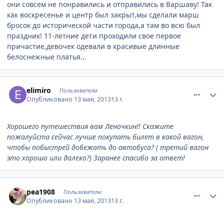
они совсем не понравились и отправились в Варшаву! Так
как воскресенье и центр был закрыт,мы сделали марш
бросок до исторической части города,а там во всю был
праздник! 11-летние дети проходили свое первое
причастие,девочек одевали в красивые длинные
белоснежные платья...
comment_324220
Author stats
elimiro
Пользователи
Опубликовано
13 мая, 2013
13 г.
Хорошего путешествия вам Леночкин!! Скажите
пожалуйста сейчас лучше покупать билет в какой вагон,
чтобы побыстрей добежать до автобуса? ( третий вагон
это хорошо или далеко?) Заранее спасибо за ответ!
comment_324235
Author stats
pea1908
Пользователи
Опубликовано
13 мая, 2013
13 г.