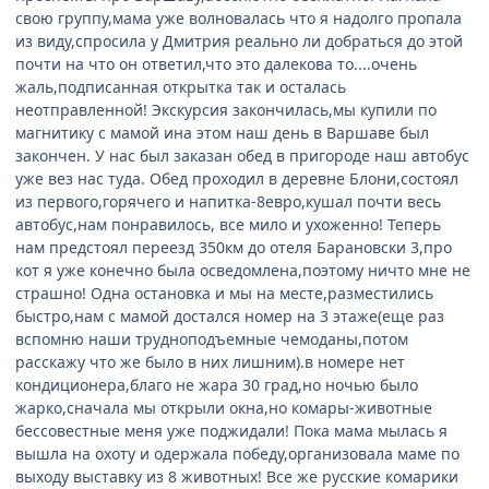
свою группу,мама уже волновалась что я надолго пропала
из виду,спросила у Дмитрия реально ли добраться до этой
почти на что он ответил,что это далекова то....очень
жаль,подписанная открытка так и осталась
неотправленной! Экскурсия закончилась,мы купили по
магнитику с мамой ина этом наш день в Варшаве был
закончен. У нас был заказан обед в пригороде наш автобус
уже вез нас туда. Обед проходил в деревне Блони,состоял
из первого,горячего и напитка-8евро,кушал почти весь
автобус,нам понравилось, все мило и ухоженно! Теперь
нам предстоял переезд 350км до отеля Барановски 3,про
кот я уже конечно была осведомлена,поэтому ничто мне не
страшно! Одна остановка и мы на месте,разместились
быстро,нам с мамой достался номер на 3 этаже(еще раз
вспомню наши трудноподъемные чемоданы,потом
расскажу что же было в них лишним).в номере нет
кондиционера,благо не жара 30 град,но ночью было
жарко,сначала мы открыли окна,но комары-животные
бессовестные меня уже поджидали! Пока мама мылась я
вышла на охоту и одержала победу,организовала маме по
выходу выставку из 8 животных! Все же русские комарики