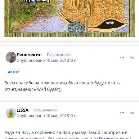
comment_323578
Author stats
Леночекин
Пользователи
Опубликовано
10 мая, 2013
13 г.
АВТОР
Всем спасибо за пожелания,обязательно буду писать
отчет,надеюсь wi-fi будет))
comment_323579
Author stats
LISSA
Пользователи
Опубликовано
10 мая, 2013
13 г.
Рада за Вас, а особенно за Вашу маму. Такой сюрприз не
может не радовать, Вы замечательная и заботливая дочь!