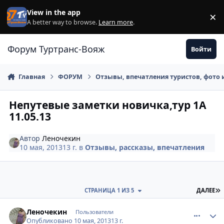
Перейти к содержанию
View in the app
×
Di
A better way to browse.
Learn more
.
Форум Туртранс-Вояж
Войти
Главная
ФОРУМ
Отзывы, впечатления туристов, фото 
Непутевые заметки новичка,тур 1А
11.05.13
Автор
Леночекин
10 мая, 2013
13 г.
в
Отзывы, рассказы, впечатления
П
СТРАНИЦА 1 ИЗ 5
ДАЛЕЕ
comment_323562
Author stats
Леночекин
Пользователи
Опубликовано
10 мая, 2013
13 г.