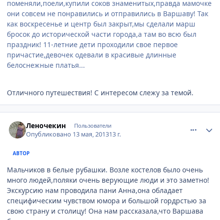
поменяли,поели,купили соков знаменитых,правда мамочке
они совсем не понравились и отправились в Варшаву! Так
как воскресенье и центр был закрыт,мы сделали марш
бросок до исторической части города,а там во всю был
праздник! 11-летние дети проходили свое первое
причастие,девочек одевали в красивые длинные
белоснежные платья...
Отличного путешествия! С интересом слежу за темой.
comment_324607
Author stats
Леночекин
Пользователи
Опубликовано
13 мая, 2013
13 г.
АВТОР
Мальчиков в белые рубашки. Возле костелов было очень
много людей,поляки очень верующие люди и это заметно!
Экскурсию нам проводила пани Анна,она обладает
специфическим чувством юмора и большой гордрстью за
свою страну и столицу! Она нам рассказала,что Варшава