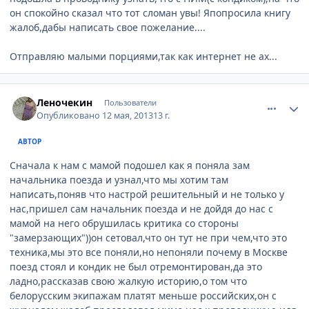
он спокойно сказал что тот сломан увы! Япопросила книгу
жалоб,дабы написать свое пожелание....
Отправляю малыми порциями,так как интернет не ах...
comment_324161
Author stats
Леночекин
Пользователи
Опубликовано
12 мая, 2013
13 г.
АВТОР
Сначала к нам с мамой подошел как я поняла зам
начальника поезда и узнал,что мы хотим там
написать,поняв что настрой решительный и не только у
нас,пришел сам начальник поезда и не дойдя до нас с
мамой на него обрушилась критика со стороны
"замерзающих"))он сетовал,что он тут не при чем,что это
техника,мы это все поняли,но непоняли почему в Москве
поезд стоял и кондик не был отремонтирован,да это
ладно,рассказав свою жалкую историю,о том что
белорусским экипажам платят меньше российских,он с