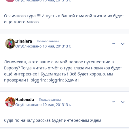
Опубликовано
10 мая, 2013
13 г.
Отличного тура !!!!И пусть в Вашей с мамой жизни их будет
еще много-много
comment_323624
Author stats
Irinalera
Пользователи
Опубликовано
10 мая, 2013
13 г.
Леночекин, а это ваше с мамой первое путешествие в
Европу? Тогда читать отчёт о туре глазами новичков будет
ещё интереснее ! Будем ждать ! Всё будет хорошо, мы
проверяли ! :biggrin: :biggrin: Удачи !
comment_323630
Author stats
Наdежdа
Пользователи
Опубликовано
10 мая, 2013
13 г.
Судя по началу,рассказ будет интересным Ждем