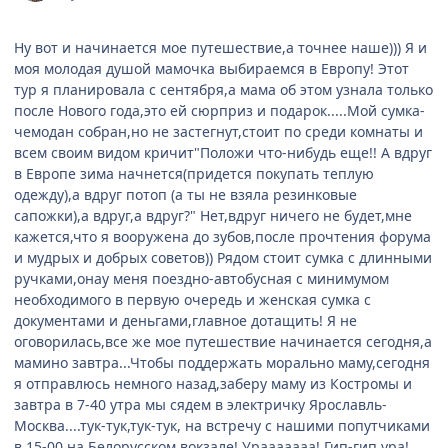
Ну вот и начинается мое путешествие,а точнее наше))) Я и
моя молодая душой мамочка выбираемся в Европу! Этот
тур я планировала с сентября,а мама об этом узнала только
после Нового года,это ей сюрприз и подарок.....Мой сумка-
чемодан собран,но не застегнут,стоит по среди комнаты и
всем своим видом кричит"Положи что-нибудь еще!! А вдруг
в Европе зима начнется(придется покупать теплую
одежду),а вдруг потоп (а ты не взяла резинковые
сапожки),а вдруг,а вдруг?" Нет,вдруг ничего не будет,мне
кажется,что я вооружена до зубов,после прочтения форума
и мудрых и добрых советов)) Рядом стоит сумка с длинными
ручками,онау меня поездно-автобусная с минимумом
необходимого в первую очередь и женская сумка с
документами и деньгами,главное дотащить! Я не
оговорилась,все же мое путешествие начинается сегодня,а
мамино завтра...Чтобы поддержать морально маму,сегодня
я отправлюсь немного назад,заберу маму из Костромы и
завтра в 7-40 утра мы сядем в электричку Ярославль-
Москва....тук-тук,тук-тук, на встречу с нашими попутчиками
в 15-00 на Белорусском вокзале! Урааааааа! Гип-гип ура!