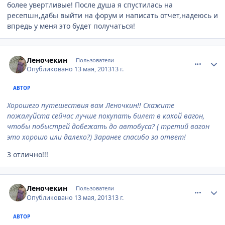
более увертливые! После душа я спустилась на
ресепшн,дабы выйти на форум и написать отчет,надеюсь и
впредь у меня это будет получаться!
comment_324608
Author stats
Леночекин
Пользователи
Опубликовано
13 мая, 2013
13 г.
АВТОР
Хорошего путешествия вам Леночкин!! Скажите
пожалуйста сейчас лучше покупать билет в какой вагон,
чтобы побыстрей добежать до автобуса? ( третий вагон
это хорошо или далеко?) Заранее спасибо за ответ!
3 отлично!!!
comment_324611
Author stats
Леночекин
Пользователи
Опубликовано
13 мая, 2013
13 г.
АВТОР