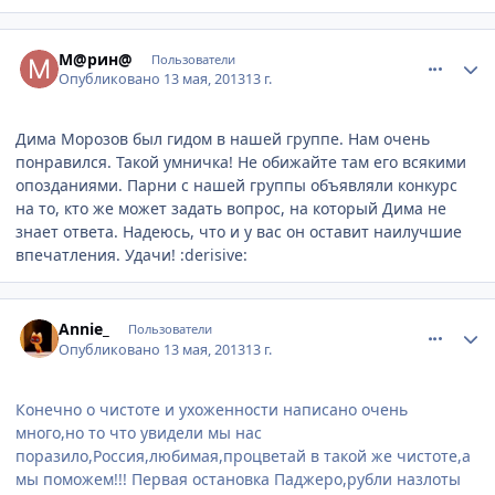
comment_324268
Author stats
М@рин@
Пользователи
Опубликовано
13 мая, 2013
13 г.
Дима Морозов был гидом в нашей группе. Нам очень
понравился. Такой умничка! Не обижайте там его всякими
опозданиями. Парни с нашей группы объявляли конкурс
на то, кто же может задать вопрос, на который Дима не
знает ответа. Надеюсь, что и у вас он оставит наилучшие
впечатления. Удачи! :derisive:
comment_324272
Author stats
Annie_
Пользователи
Опубликовано
13 мая, 2013
13 г.
Конечно о чистоте и ухоженности написано очень
много,но то что увидели мы нас
поразило,Россия,любимая,процветай в такой же чистоте,а
мы поможем!!! Первая остановка Паджеро,рубли назлоты