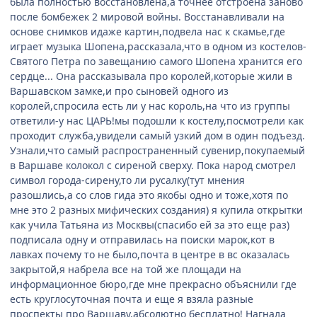
была полностью восстановлена,а точнее отстроена заново
после бомбежек 2 мировой войны. Восстанавливали на
основе снимков идаже картин,подвела нас к скамье,где
играет музыка Шопена,рассказала,что в одном из костелов-
Святого Петра по завещанию самого Шопена хранится его
сердце... Она рассказывала про королей,которые жили в
Варшавском замке,и про сыновей одного из
королей,спросила есть ли у нас король,на что из группы
ответили-у нас ЦАРЬ!мы подошли к костелу,посмотрели как
проходит служба,увидели самый узкий дом в один подъезд.
Узнали,что самый распространенный сувенир,покупаемый
в Варшаве колокол с сиреной сверху. Пока народ смотрел
символ города-сирену,то ли русалку(тут мнения
разошлись,а со слов гида это якобы одно и тоже,хотя по
мне это 2 разных мифических создания) я купила открытки
как учила Татьяна из Москвы(спасибо ей за это еще раз)
подписала одну и отправилась на поиски марок,кот в
лавках почему то не было,почта в центре в вс оказалась
закрытой,я набрела все на той же площади на
информационное бюро,где мне прекрасно объяснили где
есть круглосуточная почта и еще я взяла разные
проспекты про Варшаву,абсолютно бесплатно! Нагнала