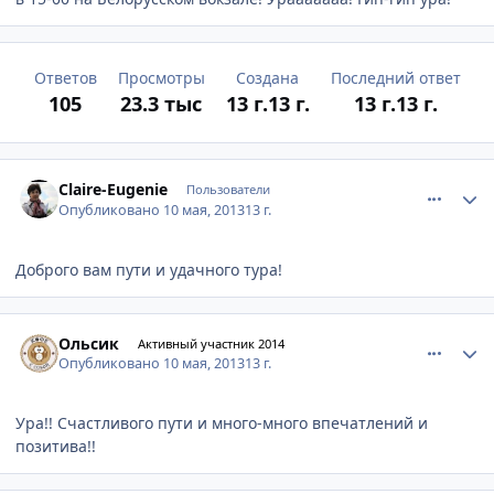
Ответов
Просмотры
Создана
Последний ответ
105
23.3 тыс
13 г.
13 г.
13 г.
13 г.
comment_323563
Author stats
Claire-Eugenie
Пользователи
Опубликовано
10 мая, 2013
13 г.
Доброго вам пути и удачного тура!
comment_323568
Author stats
Ольсик
Активный участник 2014
Опубликовано
10 мая, 2013
13 г.
Ура!! Счастливого пути и много-много впечатлений и
позитива!!