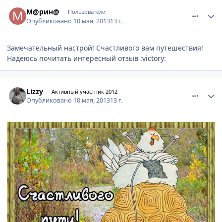
comment_323573
Author stats
М@рин@
Пользователи
Опубликовано
10 мая, 2013
13 г.
Замечательный настрой! Счастливого вам путешествия!
Надеюсь почитать интересный отзыв :victory:
comment_323574
Author stats
Lizzy
Активный участник 2012
Опубликовано
10 мая, 2013
13 г.