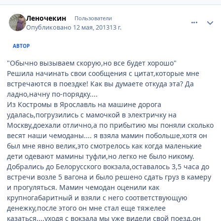
comment_324157
Author stats
Леночекин
Пользователи
Опубликовано
12 мая, 2013
13 г.
АВТОР
"Обычно вызываем скорую,но все будет хорошо"
Решила начинать свои сообщения с цитат,которые мне
встречаются в поездке! Как вы думаете откуда эта? Да
ладно,начну по-порядку....
Из Костромы в Ярославль на машине дорога
удалась,погрузились с мамочкой в электричку на
Москву,доехали отлично,а по прибытию мы поняли сколько
весят наши чемоданы.... я взяла мамин побольше,хотя он
был мне явно велик,это смотрелось как когда маленькие
дети одевают мамины туфли,но легко не было никому.
Добрались до Белорусского вокзала,оставалось 3,5 часа до
встречи возле 5 вагона и было решено сдать груз в камеру
и прогуляться. Мамин чемодан оценили как
крупногабаритный и взяли с него соответствующую
денежку,после этого он мне стал еще тяжелее
казаться....уходя с вокзала мы уже видели свой поезд,он