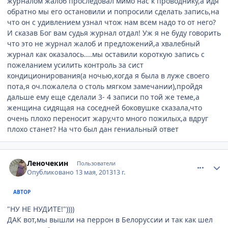
журналом жалоб проследовал мимо нас к проводнику,а идя
обратно мы его остановили и попросили сделать запись,на
что он с удивлением узнал чтож нам всем надо то от него?
И сказав Бог вам судья журнал отдал! Уж я не буду говорить
что это не журнал жалоб и предложений,а хвалебный
журнал как оказалось....мы оставили короткую запись с
пожеланием усилить контроль за сист
кондиционирования(а ночью,когда я была в луже своего
пота,я оч.пожалела о столь мягком замечании),пройдя
дальше ему еще сделали 3- 4 записи по той же теме,а
женщина сидящая на соседней боковушке сказала,что
очень плохо переносит жару,что много пожилых,а вдруг
плохо станет? На что был дан гениальный ответ
comment_324217
Author stats
Леночекин
Пользователи
Опубликовано
13 мая, 2013
13 г.
АВТОР
"НУ НЕ НУДИТЕ!"))))
ДАК вот,мы вышли на перрон в Белоруссии и так как шел