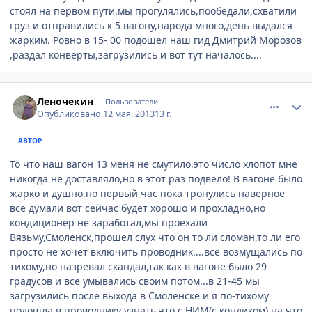
стоял на первом пути.мы прогулялись,пообедали,схватили
груз и отправились к 5 вагону,народа много,день выдался
жарким. Ровно в 15- 00 подошел наш гид Дмитрий Морозов
,раздал конверты,загрузились и вот тут началось....
comment_324159
Author stats
Леночекин
Пользователи
Опубликовано
12 мая, 2013
13 г.
АВТОР
То что наш вагон 13 меня не смутило,это число хлопот мне
никогда не доставляло,но в этот раз подвело! В вагоне было
жарко и душно,но первый час пока тронулись наверное
все думали вот сейчас будет хорошо и прохладно,но
кондиционер не заработал,мы проехали
Вязьму,Смоленск,прошел слух что он то ли сломан,то ли его
просто не хочет включить проводник....все возмущались по
тихому,но назревал скандал,так как в вагоне было 29
градусов и все умывались своим потом...в 21-45 мы
загрузились после выхода в Смоленске и я по-тихому
подошла в проводнику узнать,что с НИМ(с кондиком),на что