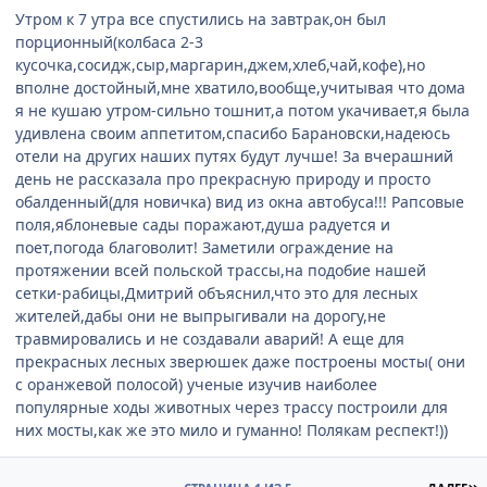
Утром к 7 утра все спустились на завтрак,он был
порционный(колбаса 2-3
кусочка,сосидж,сыр,маргарин,джем,хлеб,чай,кофе),но
вполне достойный,мне хватило,вообще,учитывая что дома
я не кушаю утром-сильно тошнит,а потом укачивает,я была
удивлена своим аппетитом,спасибо Барановски,надеюсь
отели на других наших путях будут лучше! За вчерашний
день не рассказала про прекрасную природу и просто
обалденный(для новичка) вид из окна автобуса!!! Рапсовые
поля,яблоневые сады поражают,душа радуется и
поет,погода благоволит! Заметили ограждение на
протяжении всей польской трассы,на подобие нашей
сетки-рабицы,Дмитрий объяснил,что это для лесных
жителей,дабы они не выпрыгивали на дорогу,не
травмировались и не создавали аварий! А еще для
прекрасных лесных зверюшек даже построены мосты( они
с оранжевой полосой) ученые изучив наиболее
популярные ходы животных через трассу построили для
них мосты,как же это мило и гуманно! Полякам респект!))