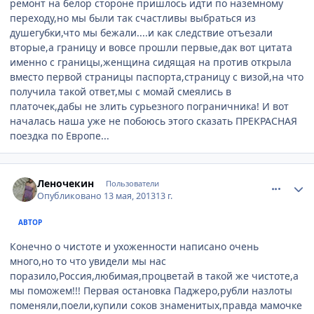
ремонт на белор стороне пришлось идти по наземному
переходу,но мы были так счастливы выбраться из
душегубки,что мы бежали....и как следствие отъезали
вторые,а границу и вовсе прошли первые,дак вот цитата
именно с границы,женщина сидящая на против открыла
вместо первой страницы паспорта,страницу с визой,на что
получила такой ответ,мы с момай смеялись в
платочек,дабы не злить сурьезного пограничника! И вот
началась наша уже не побоюсь этого сказать ПРЕКРАСНАЯ
поездка по Европе...
comment_324218
Author stats
Леночекин
Пользователи
Опубликовано
13 мая, 2013
13 г.
АВТОР
Конечно о чистоте и ухоженности написано очень
много,но то что увидели мы нас
поразило,Россия,любимая,процветай в такой же чистоте,а
мы поможем!!! Первая остановка Паджеро,рубли назлоты
поменяли,поели,купили соков знаменитых,правда мамочке