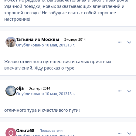
Удачной поездки, новых захватывающих впечатлений и
хорошей погоды! Не забудьте взять с собой хорошее
настроение!
comment_323589
Author stats
Татьяна из Москвы
Эксперт 2014
Опубликовано
10 мая, 2013
13 г.
Желаю отличного путешествия и самых приятных
впечатлений. Жду рассказ о туре!
comment_323590
Author stats
olja
Эксперт 2014
Опубликовано
10 мая, 2013
13 г.
отличного тура и счастливого пути!
comment_323597
Author stats
Ольга68
Пользователи