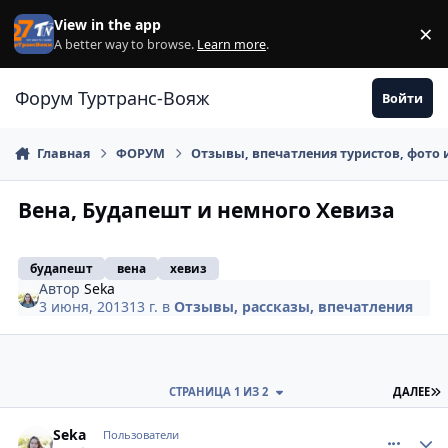
Перейти к содержанию
View in the app
×
Di
A better way to browse.
Learn more
.
Форум Туртранс-Вояж
Войти
Главная
ФОРУМ
Отзывы, впечатления туристов, фото 
Вена, Будапешт и немного Хевиза
будапешт
вена
хевиз
Автор
Seka
3 июня, 2013
13 г.
в
Отзывы, рассказы, впечатления
П
СТРАНИЦА 1 ИЗ 2
ДАЛЕЕ
comment_332383
Author stats
Seka
Пользователи