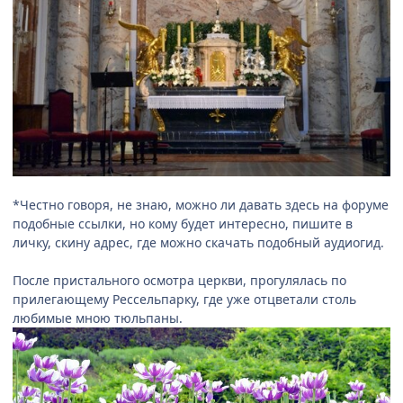
*Честно говоря, не знаю, можно ли давать здесь на форуме
подобные ссылки, но кому будет интересно, пишите в
личку, скину адрес, где можно скачать подобный аудиогид.
После пристального осмотра церкви, прогулялась по
прилегающему Рессельпарку, где уже отцветали столь
любимые мною тюльпаны.