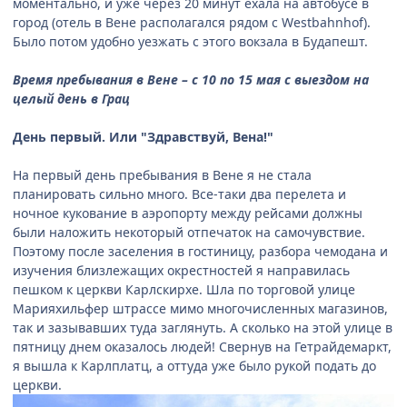
моментально, и уже через 20 минут ехала на автобусе в
город (отель в Вене располагался рядом с Westbahnhof).
Было потом удобно уезжать с этого вокзала в Будапешт.
Время пребывания в Вене – с 10 по 15 мая с выездом на
целый день в Грац
День первый. Или "Здравствуй, Вена!"
На первый день пребывания в Вене я не стала
планировать сильно много. Все-таки два перелета и
ночное кукование в аэропорту между рейсами должны
были наложить некоторый отпечаток на самочувствие.
Поэтому после заселения в гостиницу, разбора чемодана и
изучения близлежащих окрестностей я направилась
пешком к церкви Карлскирхе. Шла по торговой улице
Марияхильфер штрассе мимо многочисленных магазинов,
так и зазывавших туда заглянуть. А сколько на этой улице в
пятницу днем оказалось людей! Свернув на Гетрайдемаркт,
я вышла к Карлплатц, а оттуда уже было рукой подать до
церкви.