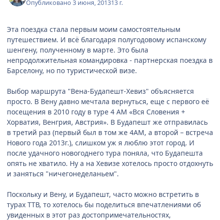
Опубликовано
3 июня, 2013
13 г.
Эта поездка стала первым моим самостоятельным
путешествием. И всё благодаря полугодовому испанскому
шенгену, полученному в марте. Это была
непродолжительная командировка - партнерская поездка в
Барселону, но по туристической визе.
Выбор маршрута "Вена-Будапешт-Хевиз" объясняется
просто. В Вену давно мечтала вернуться, еще с первого её
посещения в 2010 году в туре 4 АМ «Вся Словения +
Хорватия, Венгрия, Австрия». В Будапешт же отправилась
в третий раз (первый был в том же 4АМ, а второй – встреча
Нового года 2013г.), слишком уж я люблю этот город. И
после удачного новогоднего тура поняла, что Будапешта
опять не хватило. Ну а на Хевизе хотелось просто отдохнуть
и заняться "ничегонеделаньем".
Поскольку и Вену, и Будапешт, часто можно встретить в
турах ТТВ, то хотелось бы поделиться впечатлениями об
увиденных в этот раз достопримечательностях,