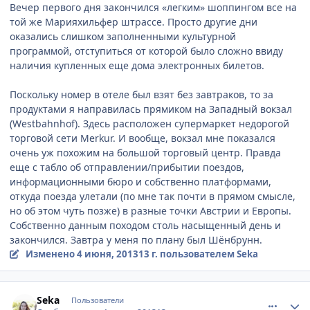
Вечер первого дня закончился «легким» шоппингом все на
той же Марияхильфер штрассе. Просто другие дни
оказались слишком заполненными культурной
программой, отступиться от которой было сложно ввиду
наличия купленных еще дома электронных билетов.
Поскольку номер в отеле был взят без завтраков, то за
продуктами я направилась прямиком на Западный вокзал
(Westbahnhof). Здесь расположен супермаркет недорогой
торговой сети Merkur. И вообще, вокзал мне показался
очень уж похожим на большой торговый центр. Правда
еще с табло об отправлении/прибытии поездов,
информационными бюро и собственно платформами,
откуда поезда улетали (по мне так почти в прямом смысле,
но об этом чуть позже) в разные точки Австрии и Европы.
Собственно данным походом столь насыщенный день и
закончился. Завтра у меня по плану был Шёнбрунн.
Изменено
4 июня, 2013
13 г.
пользователем Seka
comment_332787
Author stats
Seka
Пользователи