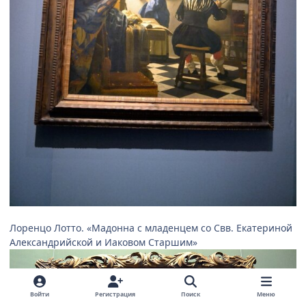
Лоренцо Лотто. «Мадонна с младенцем со Свв. Екатериной
Александрийской и Иаковом Старшим»
Войти
Регистрация
Поиск
Меню