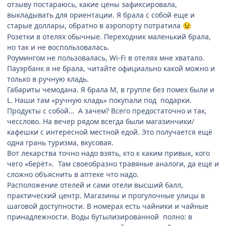
отзыву постараюсь, какие цены зафиксировала,
выкладывать для ориентации. Я брала с собой еще и
старые доллары, обратно в аэропорту потратила
😉
Розетки в отелях обычные. Переходник маленький брала,
но так и не воспользовалась.
Роумингом не пользовалась, Wi-Fi в отелях мне хватало.
Пауэрбанк я не брала, читайте официально какой можно и
только в ручную кладь.
Габариты чемодана. Я брала М, в группе без помех были и
L. Наши там «ручную кладь» покупали под подарки.
Продукты с собой… А зачем? Всего предостаточно и так,
чесслово. На вечер рядом всегда были магазинчики/
кафешки с интересной местной едой. Это получается ещё
одна грань туризма, вкусовая.
Вот лекарства точно надо взять, кто к каким привык, кого
чего «берёт». Там своеобразно травяные аналоги, да ещё и
сложно объяснить в аптеке что надо.
Расположение отелей и сами отели высший балл,
практический центр. Магазины и прогулочные улицы в
шаговой доступности. В номерах есть чайники и чайные
принадлежности. Воды бутылизированной полно: в