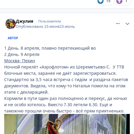
15
1
comment_949129
Author stats
Джулия
Пользователи
Опубликовано
23 июня
23 июнь
АВТОР
1 День. 8 апреля, плавно перетекающий во
2 День. 9 Апреля
Москва- Пекин
Ночной перелёт «Аэрофлотом» из Шереметьево-С. У ТТВ
блочные места, заранее не даёт зарегистрироваться.
Стандартно за 3,5 часа встреча с гидом и раздача пакетов
документов. Видела, что кому-то Наталья помогла на этом
этапе с декларацией.
Кормили в пути один раз полноценно и перекус, да ночью
и не особо хотелось. Вместо 7.30 летели 6.30. Ещё и
таможню прошли очень быстро – всё прям приятненько.