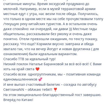
считанные минуты. Время экскурсий продумано до
мелочей. Например, если в музей терракотовой армии
местные едут с утра, нас везли после обеда. Получилось,
что только в одном месте мы на себе прочувствовали толпу
/текущую реку китайских туристов. А в остальном очень
даже спокойно: ни очередей, ни давки ))) Местные гиды
общительны, рассказывали без умолку и очень даже
понятно. Отели превзошли ожидания, по тексту покажу,
расскажу. Что еще? Кормили вкусно: завтрака и обеда
хватало так, что на вечер йогурт и новая фруктинка ( для
ознакомления) были идеальным вариантом.
Спасибо ТТВ за идеальный тур!
Низкий поклон Наталье Баранковой за всё-всё-всё! С Вами
хоть на край света
❤️
Спасибо всем одногруппникам, мы – позитивная команда
единомышленников
💞
И мне выпал счастливый билетик – соседка по автобусу
СветланаNN – обАжаю тебя!!!
❣️
На этом эмоционально-благодарственный пост завершаю.
Вперёд по Китаю!