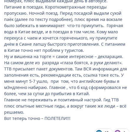
номерах, плюс выдавали каждый день в автобусе.
Питание в поездах. Короткометражные переезды
пропускаю. Ночной поезд. Перед посадкой выдали сухой
паёк (далее по тексту подробнее), плюс время на вокзале
было забежать в минимаркет что-то прикупить. Горячая
вода в Китае везде, и в поездах в том числе. Кому мало
перекуса с чаем и хочется горяченького, ну прикупите
днём в Сиане лапшу быстрого приготовления. С питанием
в Китае точно нет проблем у туристов.
Ну и вишенка на торте = самое интересное – декларация.
На самом деле из разряда «глаза боятся, а руки делают».
ТТВ присылает пакет документов. Там ВСЯ информация для
заполнения есть, рекомендации есть, ссылка тоже есть. У
меня минут 5-7 ушло, при том, что английские буквы я
мЭндленно набираю. Главное , что б код сформировался не
более, чем за сутки до прибытия в Китай.
Главное не переживать и позитивный настрой. Гид ТТВ
плюс опытные местные гиды, а вокруг такие же люди – всё
решаемо.
Вот теперь точно – ПОЛЕТЕЛИ!!!