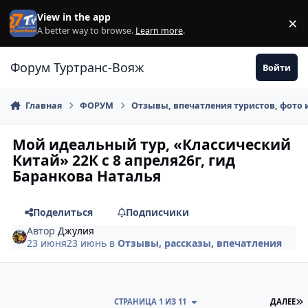
Перейти к содержанию
View in the app
×
Di
A better way to browse.
Learn more
.
Форум Туртранс-Вояж
Войти
Главная
ФОРУМ
Отзывы, впечатления туристов, фото 
Мой идеальный тур, «Классический
Китай» 22К с 8 апреля26г, гид
Баранкова Наталья
Поделиться
Подписчики
Автор
Джулия
23 июня
23 июнь
в
Отзывы, рассказы, впечатления
П
СТРАНИЦА 1 ИЗ 11
ДАЛЕЕ