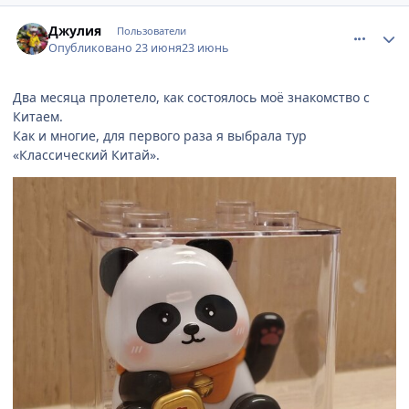
comment_949127
Author stats
Джулия
Пользователи
Опубликовано
23 июня
23 июнь
Два месяца пролетело, как состоялось моё знакомство с
Китаем.
Как и многие, для первого раза я выбрала тур
«Классический Китай».