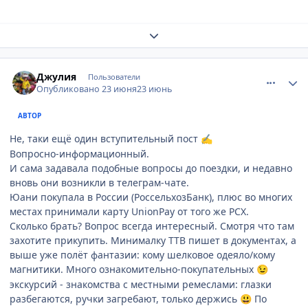
Развернуть обзор темы
comment_949128
Author stats
Джулия
Пользователи
Опубликовано
23 июня
23 июнь
АВТОР
Не, таки ещё один вступительный пост
✍
Вопросно-информационный.
И сама задавала подобные вопросы до поездки, и недавно
вновь они возникли в телеграм-чате.
Юани покупала в России (РоссельхозБанк), плюс во многих
местах принимали карту UnionPay от того же РСХ.
Сколько брать? Вопрос всегда интересный. Смотря что там
захотите прикупить. Минималку ТТВ пишет в документах, а
выше уже полёт фантазии: кому шелковое одеяло/кому
магнитики. Много ознакомительно-покупательных
😉
экскурсий - знакомства с местными ремеслами: глазки
разбегаются, ручки загребают, только держись
По
😃