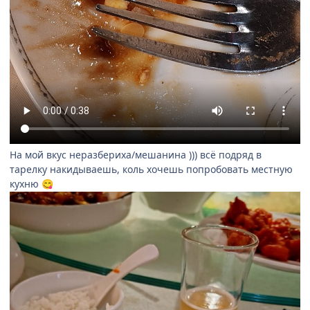
На мой вкус неразбериха/мешанина ))) всё подряд в
тарелку накидываешь, коль хочешь попробовать местную
кухню
😋