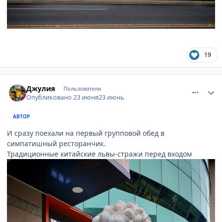
19
comment_949130
Author stats
Джулия
Пользователи
Опубликовано
23 июня
23 июнь
АВТОР
И сразу поехали на первый групповой обед в
симпатишный ресторанчик.
Традиционные китайские львы-стражи перед входом