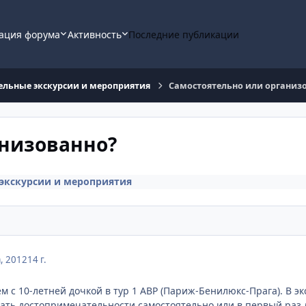
ация форума
Активность
Последние публикации
льные экскурсии и мероприятия
Самостоятельно или организ
анизованно?
экскурсии и мероприятия
а, 2012
14 г.
м с 10-летней дочкой в тур 1 АВР (Париж-Бенилюкс-Прага). В э
ать достопримечательности самостоятельно или в первый раз 