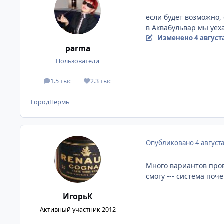
если будет возможно, 
в Аквабульвар мы уех
Изменено
4 август
parma
Пользователи
1.5 тыс
2.3 тыс
сообщения
Репутация
Город
Пермь
Опубликовано
4 август
Много вариантов пров
смогу --- система поч
ИгорьК
Активный участник 2012