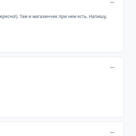
comment_239
тересно!). Там и магазинчик при нем есть. Напишу,
comment_239
comment_239