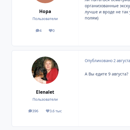
организованные экску
Нора
лучше и вроде не так
полям)
Пользователи
4
0
сообщения
Репутация
Опубликовано
2 август
А Вы едите 9 августа?
Elenalet
Пользователи
396
3.6 тыс
сообщения
Репутация