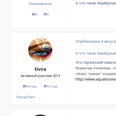
А что такое Аквабульв
Пользователи
4
0
сообщения
Репутация
Опубликовано
4 август
А что такое Аквабульв
Это парижский аквапа
Водный парк Аквабульвар - эт
Elvira
гейзеры, "кипящие" пузырьков
Активный участник 2013
http://www.aquaboule
9.4 тыс
5.5 тыс
сообщения
Репутация
Город
Томск