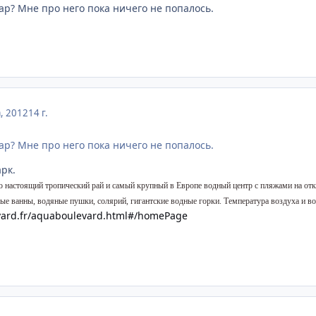
ар? Мне про него пока ничего не попалось.
а, 2012
14 г.
ар? Мне про него пока ничего не попалось.
рк.
о настоящий тропический рай и самый крупный в Европе водный центр с пляжами на отк
ые ванны, водяные пушки, солярий, гигантские водные горки. Температура воздуха и во
vard.fr/aquaboulevard.html#/homePage