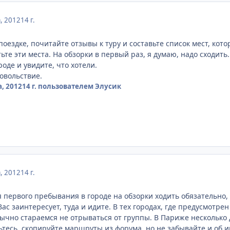
а, 2012
14 г.
поездке, почитайте отзывы к туру и составьте список мест, ко
ьте эти места. На обзорки в первый раз, я думаю, надо сходить
оде и увидите, что хотели.
довольствие.
а, 2012
14 г.
пользователем Элусик
а, 2012
14 г.
я первого пребывания в городе на обзорки ходить обязательно,
Вас заинтересует, туда и идите. В тех городах, где предусмотре
ычно стараемся не отрываться от группы. В Париже несколько д
тесь, скопируйте маршруты из форума, но не забывайте и об ин