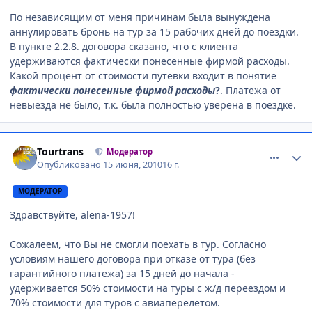
По независящим от меня причинам была вынуждена
аннулировать бронь на тур за 15 рабочих дней до поездки.
В пункте 2.2.8. договора сказано, что с клиента
удерживаются фактически понесенные фирмой расходы.
Какой процент от стоимости путевки входит в понятие
фактически понесенные фирмой расходы
?
. Платежа от
невыезда не было, т.к. была полностью уверена в поездке.
comment_66241
Author stats
Tourtrans
Модератор
Опубликовано
15 июня, 2010
16 г.
МОДЕРАТОР
Здравствуйте, alena-1957!
Сожалеем, что Вы не смогли поехать в тур. Согласно
условиям нашего договора при отказе от тура (без
гарантийного платежа) за 15 дней до начала -
удерживается 50% стоимости на туры с ж/д переездом и
70% стоимости для туров с авиаперелетом.