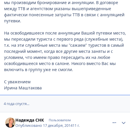
мы производим бронирование и аннуляции. В договоре
между ТТВ и агентством указаны вышеприведенные
фактически понесенные затраты ТТВ в связи с аннуляцией
путевки.
На освободившееся после аннуляции Вашей путевки место,
мы пересадили туриста с первого ряда (служебные места),
т.к. на эти служебные места мы "сажаем" туристов в самый
последний момент, когда все другие места заняты и с
условием, что имеем право пересадить их на любое
освободившееся место в салоне. Никого вместо Вас мы
включить в группу уже не смогли.
С уважением
Ирина Маштакова
4 года спустя...
comment_489182
Author stats
Надежда СНК
Пользователи
Опубликовано
17 декабря, 2014
11 г.