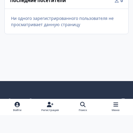
Последние посетители
0
Ни одного зарегистрированного пользователя не
просматривает данную страницу
Светлый режим
Темный режим
Системные предпочтения
v
k
Язык
Политика конфиденциальности
Обратная связь
Войти
Регистрация
Поиск
Меню
Cookie-файлы
ООО Туртранс-Вояж
Powered by
Invision Community