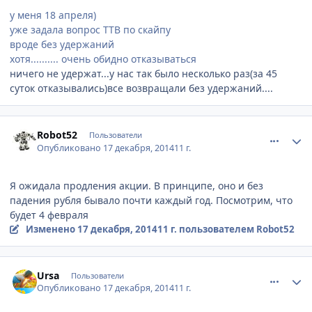
у меня 18 апреля)
уже задала вопрос ТТВ по скайпу
вроде без удержаний
хотя.......... очень обидно отказываться
ничего не удержат...у нас так было несколько раз(за 45
суток отказывались)все возвращали без удержаний....
comment_489199
Author stats
Robot52
Пользователи
Опубликовано
17 декабря, 2014
11 г.
Я ожидала продления акции. В принципе, оно и без
падения рубля бывало почти каждый год. Посмотрим, что
будет 4 февраля
Изменено
17 декабря, 2014
11 г.
пользователем Robot52
comment_489203
Author stats
Ursa
Пользователи
Опубликовано
17 декабря, 2014
11 г.