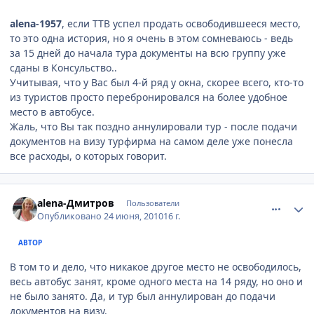
alena-1957
, если ТТВ успел продать освободившееся место,
то это одна история, но я очень в этом сомневаюсь - ведь
за 15 дней до начала тура документы на всю группу уже
сданы в Консульство..
Учитывая, что у Вас был 4-й ряд у окна, скорее всего, кто-то
из туристов просто перебронировался на более удобное
место в автобусе.
Жаль, что Вы так поздно аннулировали тур - после подачи
документов на визу турфирма на самом деле уже понесла
все расходы, о которых говорит.
comment_68235
Author stats
alena-Дмитров
Пользователи
Опубликовано
24 июня, 2010
16 г.
АВТОР
В том то и дело, что никакое другое место не освободилось,
весь автобус занят, кроме одного места на 14 ряду, но оно и
не было занято. Да, и тур был аннулирован до подачи
документов на визу.