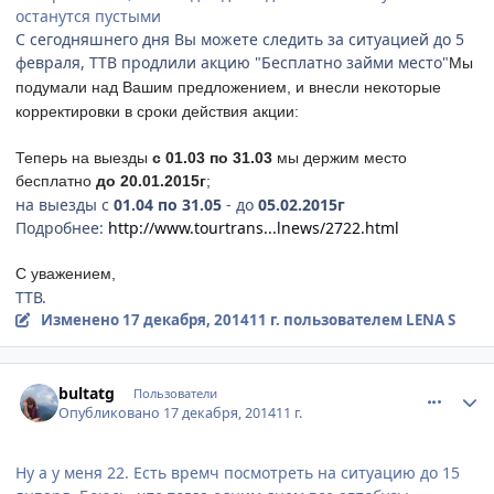
останутся пустыми
С сегодняшнего дня Вы можете следить за ситуацией до 5
февраля, ТТВ продлили акцию "Бесплатно займи место"
Мы
подумали над Вашим предложением, и внесли некоторые
корректировки в сроки действия акции:
Теперь на выезды
с 01.03 по 31.03
мы держим место
бесплатно
до 20.01.2015г
;
на выезды с
01.04 по 31.05
- до
05.02.2015г
Подробнее:
http://www.tourtrans...lnews/2722.html
С уважением,
ТТВ.
Изменено
17 декабря, 2014
11 г.
пользователем LENA S
comment_489195
Author stats
bultatg
Пользователи
Опубликовано
17 декабря, 2014
11 г.
Ну а у меня 22. Есть времч посмотреть на ситуацию до 15