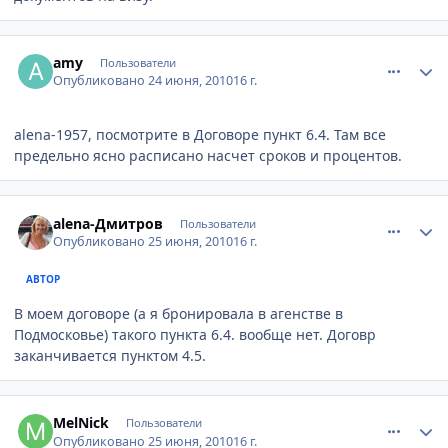
comment_68356
Author stats
amy
Пользователи
Опубликовано
24 июня, 2010
16 г.
alena-1957, посмотрите в Договоре пункт 6.4. Там все
предельно ясно расписано насчет сроков и процентов.
comment_68409
Author stats
alena-Дмитров
Пользователи
Опубликовано
25 июня, 2010
16 г.
АВТОР
В моем договоре (а я бронировала в агенстве в
Подмосковье) такого пункта 6.4. вообще нет. Договр
заканчивается пунктом 4.5.
comment_68427
Author stats
MelNick
Пользователи
Опубликовано
25 июня, 2010
16 г.