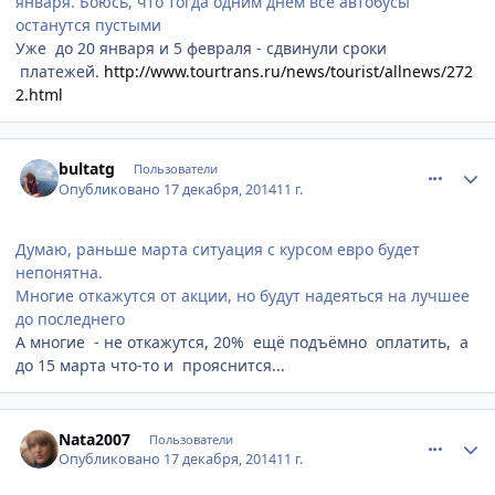
января. Боюсь, что тогда одним днем все автобусы
останутся пустыми
Уже до 20 января и 5 февраля - сдвинули сроки
платежей.
http://www.tourtrans.ru/news/tourist/allnews/272
2.html
comment_489196
Author stats
bultatg
Пользователи
Опубликовано
17 декабря, 2014
11 г.
Думаю, раньше марта ситуация с курсом евро будет
непонятна.
Многие откажутся от акции, но будут надеяться на лучшее
до последнего
А многие - не откажутся, 20% ещё подъёмно оплатить, а
до 15 марта что-то и прояснится...
comment_489197
Author stats
Nata2007
Пользователи
Опубликовано
17 декабря, 2014
11 г.