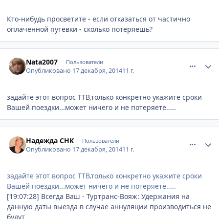
Кто-нибудь просветите - если отказаться от частично
оплаченной путевки - сколько потеряешь?
comment_489184
Author stats
Nata2007
Пользователи
Опубликовано
17 декабря, 2014
11 г.
задайте этот вопрос ТТВ,только конкретно укажите сроки
Вашей поездки...может ничего и не потеряете.....
comment_489185
Author stats
Надежда СНК
Пользователи
Опубликовано
17 декабря, 2014
11 г.
задайте этот вопрос ТТВ,только конкретно укажите сроки
Вашей поездки...может ничего и не потеряете.....
[19:07:28] Всегда Ваш - Туртранс-Вояж: Удержания на
данную даты выезда в случае аннуляции производиться не
будут