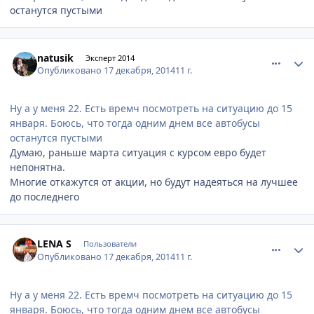
останутся пустыми
comment_489193
Author stats
natusik
Эксперт 2014
Опубликовано
17 декабря, 2014
11 г.
Ну а у меня 22. Есть времч посмотреть на ситуацию до 15
января. Боюсь, что тогда одним днем все автобусы
останутся пустыми
Думаю, раньше марта ситуация с курсом евро будет
непонятна.
Многие откажутся от акции, но будут надеяться на лучшее
до последнего
comment_489194
Author stats
LENA S
Пользователи
Опубликовано
17 декабря, 2014
11 г.
Ну а у меня 22. Есть времч посмотреть на ситуацию до 15
января. Боюсь, что тогда одним днем все автобусы