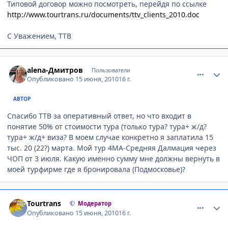
Типовой договор можно посмотреть, перейдя по ссылке
http://www.tourtrans.ru/documents/ttv_clients_2010.doc
С Уважением, ТТВ
comment_66246
Author stats
alena-Дмитров
Пользователи
Опубликовано
15 июня, 2010
16 г.
АВТОР
Спасибо ТТВ за оперативный ответ, но что входит в
понятие 50% от стоимости тура (только тура? тура+ ж/д?
тура+ ж/д+ виза? В моем случае конкретно я заплатила 15
тыс. 20 (22?) марта. Мой тур 4МА-Средняя Далмация через
ЧОП от 3 июля. Какую именно сумму мне должны вернуть в
моей турфирме где я бронировала (Подмосковье)?
comment_66263
Author stats
Tourtrans
Модератор
Опубликовано
15 июня, 2010
16 г.