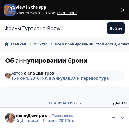
Перейти к содержанию
View in the app
×
Di
A better way to browse.
Learn more
.
Форум Туртранс-Вояж
Войти
Главная
ФОРУМ
Все о бронировании, стоимости, опла
Об аннулировании брони
Автор
alena-Дмитров
15 июня, 2010
16 г.
в
Аннуляция и перенос тура
П
СТРАНИЦА 1 ИЗ 2
ДАЛЕЕ
comment_66232
Author stats
alena-Дмитров
Пользователи
Опубликовано
15 июня, 2010
16 г.