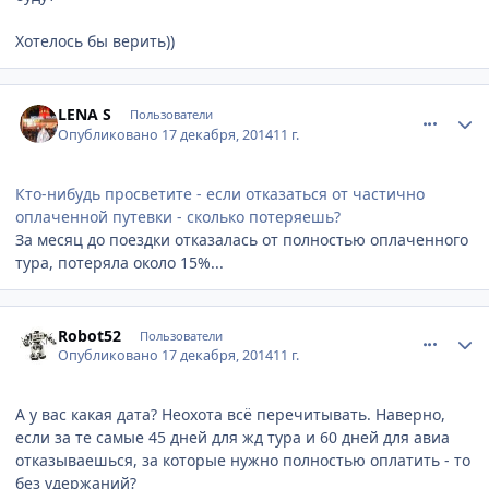
Хотелось бы верить))
comment_489186
Author stats
LENA S
Пользователи
Опубликовано
17 декабря, 2014
11 г.
Кто-нибудь просветите - если отказаться от частично
оплаченной путевки - сколько потеряешь?
За месяц до поездки отказалась от полностью оплаченного
тура, потеряла около 15%...
comment_489188
Author stats
Robot52
Пользователи
Опубликовано
17 декабря, 2014
11 г.
А у вас какая дата? Неохота всё перечитывать. Наверно,
если за те самые 45 дней для жд тура и 60 дней для авиа
отказываешься, за которые нужно полностью оплатить - то
без удержаний?