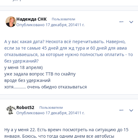
comment_489190
Author stats
Надежда СНК
Пользователи
Опубликовано
17 декабря, 2014
11 г.
А у вас какая дата? Неохота всё перечитывать. Наверно,
если за те самые 45 дней для жд тура и 60 дней для авиа
отказываешься, за которые нужно полностью оплатить - то
без удержаний?
у меня 18 апреля)
уже задала вопрос ТТВ по скайпу
вроде без удержаний
хотя.......... очень обидно отказываться
comment_489192
Author stats
Robot52
Пользователи
Опубликовано
17 декабря, 2014
11 г.
Ну а у меня 22. Есть времч посмотреть на ситуацию до 15
января. Боюсь, что тогда одним днем все автобусы