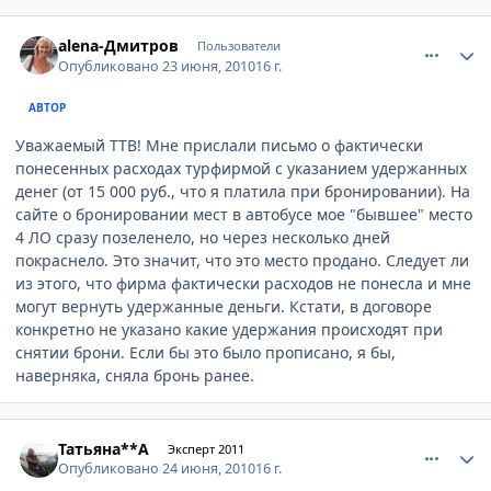
comment_68080
Author stats
alena-Дмитров
Пользователи
Опубликовано
23 июня, 2010
16 г.
АВТОР
Уважаемый ТТВ! Мне прислали письмо о фактически
понесенных расходах турфирмой с указанием удержанных
денег (от 15 000 руб., что я платила при бронировании). На
сайте о бронировании мест в автобусе мое "бывшее" место
4 ЛО сразу позеленело, но через несколько дней
покраснело. Это значит, что это место продано. Следует ли
из этого, что фирма фактически расходов не понесла и мне
могут вернуть удержанные деньги. Кстати, в договоре
конкретно не указано какие удержания происходят при
снятии брони. Если бы это было прописано, я бы,
наверняка, сняла бронь ранее.
comment_68233
Author stats
Татьяна**А
Эксперт 2011
Опубликовано
24 июня, 2010
16 г.