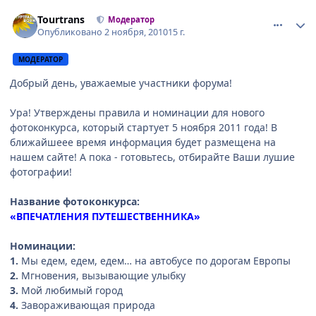
comment_85898
Author stats
Tourtrans
Модератор
Опубликовано
2 ноября, 2010
15 г.
МОДЕРАТОР
Добрый день, уважаемые участники форума!
Ура! Утверждены правила и номинации для нового
фотоконкурса, который стартует 5 ноября 2011 года! В
ближайшеее время информация будет размещена на
нашем сайте! А пока - готовьтесь, отбирайте Ваши лушие
фотографии!
Название фотоконкурса:
«ВПЕЧАТЛЕНИЯ ПУТЕШЕСТВЕННИКА»
Номинации:
1.
Мы едем, едем, едем… на автобусе по дорогам Европы
2.
Мгновения, вызывающие улыбку
3.
Мой любимый город
4.
Завораживающая природа