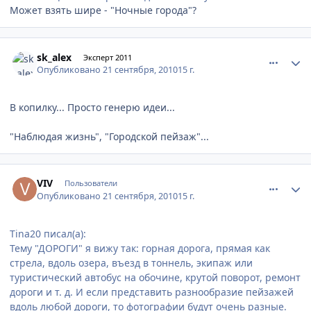
Может взять шире - "Ночные города"?
comment_81540
Author stats
sk_alex
Эксперт 2011
Опубликовано
21 сентября, 2010
15 г.
В копилку... Просто генерю идеи...
"Наблюдая жизнь", "Городской пейзаж"...
comment_81549
Author stats
VIV
Пользователи
Опубликовано
21 сентября, 2010
15 г.
Tina20 писал(а):
Тему "ДОРОГИ" я вижу так: горная дорога, прямая как
стрела, вдоль озера, въезд в тоннель, экипаж или
туристический автобус на обочине, крутой поворот, ремонт
дороги и т. д. И если представить разнообразие пейзажей
вдоль любой дороги, то фотографии будут очень разные.