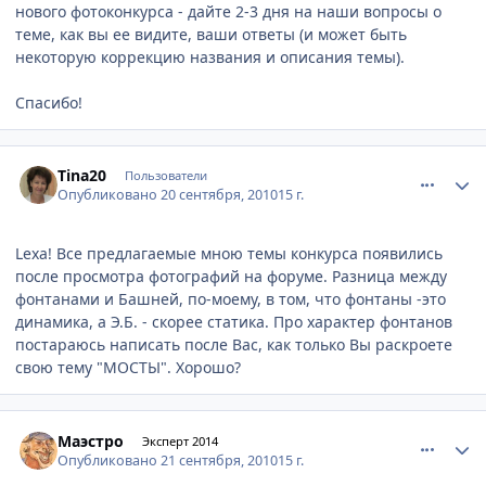
нового фотоконкурса - дайте 2-3 дня на наши вопросы о
теме, как вы ее видите, ваши ответы (и может быть
некоторую коррекцию названия и описания темы).
Спасибо!
comment_81458
Author stats
Tina20
Пользователи
Опубликовано
20 сентября, 2010
15 г.
Lexa! Все предлагаемые мною темы конкурса появились
после просмотра фотографий на форуме. Разница между
фонтанами и Башней, по-моему, в том, что фонтаны -это
динамика, а Э.Б. - скорее статика. Про характер фонтанов
постараюсь написать после Вас, как только Вы раскроете
свою тему "МОСТЫ". Хорошо?
comment_81473
Author stats
Маэстро
Эксперт 2014
Опубликовано
21 сентября, 2010
15 г.