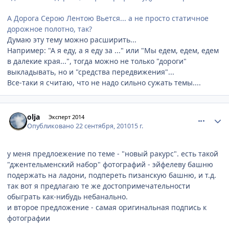
А Дорога Серою Лентою Вьется... а не просто статичное
дорожное полотно, так?
Думаю эту тему можно расширить...
Например: "А я еду, а я еду за ..." или "Мы едем, едем, едем
в далекие края...", тогда можно не только "дороги"
выкладывать, но и "средства передвижения"...
Все-таки я считаю, что не надо сильно сужать темы....
comment_81593
Author stats
olja
Эксперт 2014
Опубликовано
22 сентября, 2010
15 г.
у меня предлоежение по теме - "новый ракурс". есть такой
"джентельменский набор" фотографий - эйфелеву башню
подержать на ладони, подпереть пизанскую башню, и т.д.
так вот я предлагаю те же достопримечательности
обыграть как-нибудь небанально.
и второе предложение - самая оригинальная подпись к
фотографии