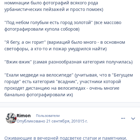
номинации было фотографий всякого рода
урбанистических пейзажей и просто помоек)
"Под небом голубым есть город золотой" (все массово
фотографировали купола соборов)
"Я бегу, а он горит" (вариаций было много - в основном
светофоры, а кто-то и пожар умудрился найти)
"Вжик-вжик" (самая разнообразная категория получилась)
"Ехали медведи на велосипеде" (учитывая, что в "Бегущем
городе" есть категория "всадник", участники которой
проходят дистанцию на велосипедах - очень многие
банально фотографировали их)
comment_81538
Author stats
Rimon
Пользователи
Опубликовано
21 сентября, 2010
15 г.
Оживающие в вечерней подсветке статуи и памятники.