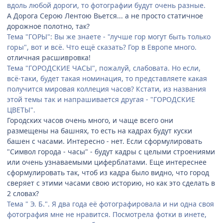
вдоль любой дороги, то фотографии будут очень разные.
А Дорога Серою Лентою Вьется... а не просто статичное
дорожное полотно, так?
Тема "ГОРЫ": Вы же знаете - "лучше гор могут быть только
горы", вот и всё. Что ещё сказать? Гор в Европе много.
отличная расшивровка!
Тема "ГОРОДСКИЕ ЧАСЫ", пожалуй, слабовата. Но если,
всё-таки, будет такая номинация, то представляете какая
получится мировая коллеция часов? Кстати, из названия
этой темы так и напрашивается другая - "ГОРОДСКИЕ
ЦВЕТЫ".
Городских часов очень много, и чаще всего они
размещены на башнях, то есть на кадрах будут куски
башен с часами. Интересно - нет. Если сформулировать
"Символ города - часы" - будут кадры с целыми строениями
или очень узнаваемыми циферблатами. Еще интереснее
сформулировать так, чтоб из кадра было видно, что город
сверяет с этими часами свою историю, но как это сделать в
2 словах?
Тема " Э. Б.". Я два года её фотографировала и ни одна своя
фотография мне не нравится. Посмотрела фотки в инете,