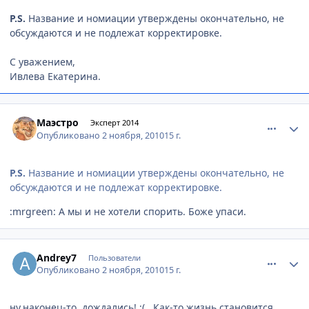
P.S.
Название и номиации утверждены окончательно, не
обсуждаются и не подлежат корректировке.
С уважением,
Ивлева Екатерина.
comment_85914
Author stats
Маэстро
Эксперт 2014
Опубликовано
2 ноября, 2010
15 г.
P.S.
Название и номиации утверждены окончательно, не
обсуждаются и не подлежат корректировке.
:mrgreen: А мы и не хотели спорить. Боже упаси.
comment_85925
Author stats
Andrey7
Пользователи
Опубликовано
2 ноября, 2010
15 г.
ну,наконец-то, дождались! :( . Как-то жизнь становится