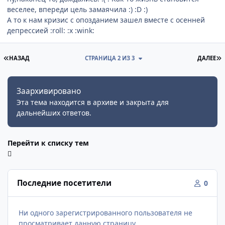
веселее, впереди цель замаячила :) :D :)
А то к нам кризис с опозданием зашел вместе с осенней
депрессией :roll: :x :wink:
ПЕРВАЯ СТРАНИЦА
П
НАЗАД
СТРАНИЦА 2 ИЗ 3
ДАЛЕЕ
Заархивировано
Эта тема находится в архиве и закрыта для
дальнейших ответов.
Перейти к списку тем
Последние посетители
0
Ни одного зарегистрированного пользователя не
просматривает данную страницу