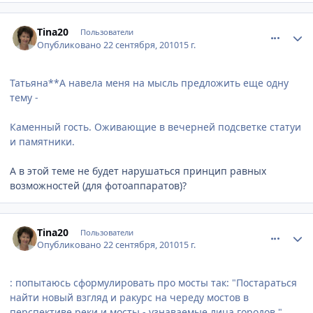
comment_81636
Author stats
Tina20
Пользователи
Опубликовано
22 сентября, 2010
15 г.
Татьяна**А навела меня на мысль предложить еще одну
тему -
Каменный гость. Оживающие в вечерней подсветке статуи
и памятники.
А в этой теме не будет нарушаться принцип равных
возможностей (для фотоаппаратов)?
comment_81643
Author stats
Tina20
Пользователи
Опубликовано
22 сентября, 2010
15 г.
: попытаюсь сформулировать про мосты так: "Постараться
найти новый взгляд и ракурс на череду мостов в
перспективе реки и мосты - узнаваемые лица городов."