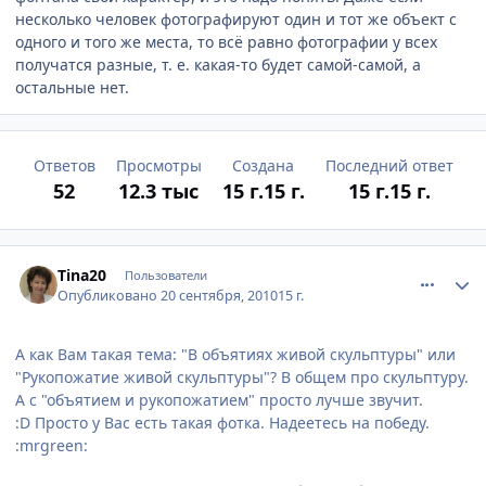
несколько человек фотографируют один и тот же объект с
одного и того же места, то всё равно фотографии у всех
получатся разные, т. е. какая-то будет самой-самой, а
остальные нет.
Ответов
Просмотры
Создана
Последний ответ
52
12.3 тыс
15 г.
15 г.
15 г.
15 г.
comment_81446
Author stats
Tina20
Пользователи
Опубликовано
20 сентября, 2010
15 г.
А как Вам такая тема: "В объятиях живой скульптуры" или
"Рукопожатие живой скульптуры"? В общем про скульптуру.
А с "объятием и рукопожатием" просто лучше звучит.
:D Просто у Вас есть такая фотка. Надеетесь на победу.
:mrgreen: