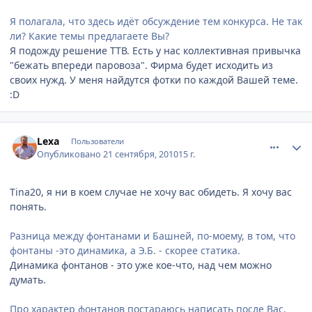
Я полагала, что здесь идёт обсуждение тем конкурса. Не так
ли? Какие темы предлагаете Вы?
Я подожду решение ТТВ. Есть у нас коллективная привычка
"бежать впереди паровоза". Фирма будет исходить из
своих нужд. У меня найдутся фотки по каждой Вашей теме.
:D
comment_81483
Author stats
Lexa
Пользователи
Опубликовано
21 сентября, 2010
15 г.
Tina20, я ни в коем случае не хочу вас обидеть. Я хочу вас
понять.
Разница между фонтанами и Башней, по-моему, в том, что
фонтаны -это динамика, а Э.Б. - скорее статика.
Динамика фонтанов - это уже кое-что, над чем можно
думать.
Про характер фонтанов постараюсь написать после Вас,