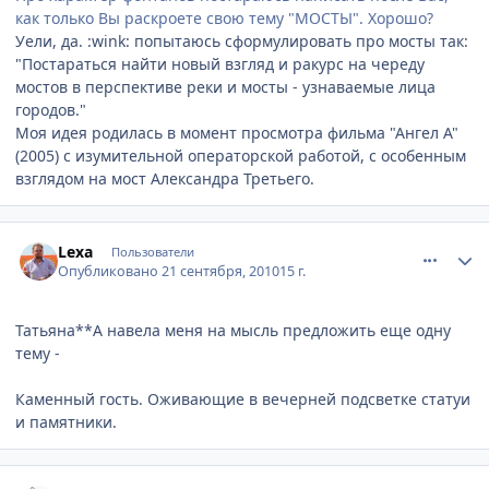
как только Вы раскроете свою тему "МОСТЫ". Хорошо?
Уели, да. :wink: попытаюсь сформулировать про мосты так:
"Постараться найти новый взгляд и ракурс на череду
мостов в перспективе реки и мосты - узнаваемые лица
городов."
Моя идея родилась в момент просмотра фильма "Ангел А"
(2005) с изумительной операторской работой, с особенным
взглядом на мост Александра Третьего.
comment_81484
Author stats
Lexa
Пользователи
Опубликовано
21 сентября, 2010
15 г.
Татьяна**А навела меня на мысль предложить еще одну
тему -
Каменный гость. Оживающие в вечерней подсветке статуи
и памятники.
comment_81502
Author stats