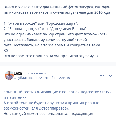
Внесу и я свою лепту для названий фотоконкурса, как один
из множества вариантов и очень актуальные для 2010года.
:
1. "Жара в городе" или "Городская жара".
2. "Европа в дождях" или "Дождливая Европа".
Это не ограничивает выбор стран, что даёт возможность
участвовать большему количеству любителей
путешествовать, но в то же время и конкретная тема.
P.S.
Это первое, что пришло на ум, прочитав эту тему. :)
comment_81681
Author stats
Lexa
Пользователи
Опубликовано
22 сентября, 2010
15 г.
Каменный гость. Оживающие в вечерней подсветке статуи
и памятники.
А в этой теме не будет нарушаться принцип равных
возможностей (для фотоаппаратов)?
Нет, каждый может воспользоваться подходящим