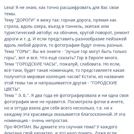
Lexa! Я не знаю, как точно расшифровать для Вас свои
темы.
Тему "ДОРОГИ" я вижу так: горная дорога, прямая как
стрела, вдоль озера, въезд в тоннель, экипаж или
туристический автобус на обочине, крутой поворот, ремонт
дороги и т. д. И если представить разнообразие пейзажей
вдоль любой дороги, то фотографии будут очень разные.
Тема "ГОРЫ": Вы же знаете - "лучше гор могут быть только
горы", вот и всё. Что ещё сказать? Гор в Европе много.
Тема "ГОРОДСКИЕ ЧАСЫ", пожалуй, слабовата. Но если,
всё-таки, будет такая номинация, то представляете какая
получится мировая коллеция часов? Кстати, из названия
этой темы так и напрашивается другая - "ГОРОДСКИЕ
ЦВЕТЫ".
Тема " Э. Б.". Я два года её фотографировала и ни одна своя
фотография мне не нравится. Посмотрела фотки в инете,
но и оттуда взяла для себя всего несколько, т.е. не к
каждому эта красавица оказывается благосклонной. И эта
номинация - очень непростая.
Про ФОНТАН. Вы думаете это скучная тема? У каждого
фонтана свой характер, и это надо понять. Даже если