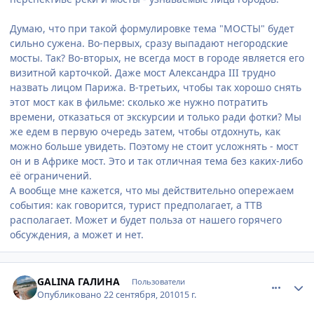
Думаю, что при такой формулировке тема "МОСТЫ" будет
сильно сужена. Во-первых, сразу выпадают негородские
мосты. Так? Во-вторых, не всегда мост в городе является его
визитной карточкой. Даже мост Александра III трудно
назвать лицом Парижа. В-третьих, чтобы так хорошо снять
этот мост как в фильме: сколько же нужно потратить
времени, отказаться от экскурсии и только ради фотки? Мы
же едем в первую очередь затем, чтобы отдохнуть, как
можно больше увидеть. Поэтому не стоит усложнять - мост
он и в Африке мост. Это и так отличная тема без каких-либо
её ограничений.
А вообще мне кажется, что мы действительно опережаем
события: как говорится, турист предполагает, а ТТВ
располагает. Может и будет польза от нашего горячего
обсуждения, а может и нет.
comment_81657
Author stats
GALINA ГАЛИНА
Пользователи
Опубликовано
22 сентября, 2010
15 г.