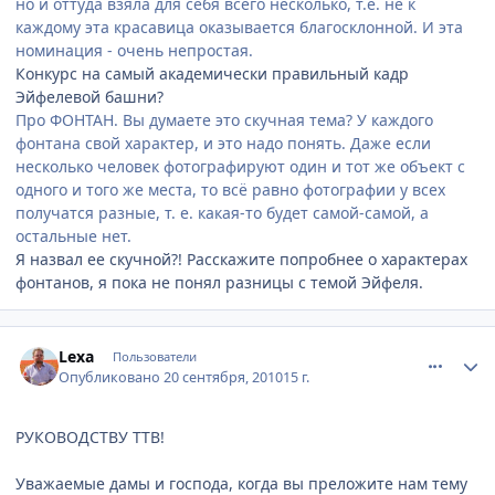
но и оттуда взяла для себя всего несколько, т.е. не к
каждому эта красавица оказывается благосклонной. И эта
номинация - очень непростая.
Конкурс на самый академически правильный кадр
Эйфелевой башни?
Про ФОНТАН. Вы думаете это скучная тема? У каждого
фонтана свой характер, и это надо понять. Даже если
несколько человек фотографируют один и тот же объект с
одного и того же места, то всё равно фотографии у всех
получатся разные, т. е. какая-то будет самой-самой, а
остальные нет.
Я назвал ее скучной?! Расскажите попробнее о характерах
фонтанов, я пока не понял разницы с темой Эйфеля.
comment_81452
Author stats
Lexa
Пользователи
Опубликовано
20 сентября, 2010
15 г.
РУКОВОДСТВУ ТТВ!
Уважаемые дамы и господа, когда вы преложите нам тему