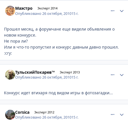
comment_85255
Author stats
Маэстро
Эксперт 2014
Опубликовано
26 октября, 2010
15 г.
Прошел месяц, а форумчане еще видели объявления о
новом конкурсе.
Не пора ли?
Или я что-то пропустил и конкурс давным давно прошел.
:cry:
comment_85256
Author stats
ТульскийТокарев™
Эксперт 2013
Опубликовано
26 октября, 2010
15 г.
Конкурс идет втихаря под видом игры в фотозагадки...
comment_85257
Author stats
Corsica
Эксперт 2012
Опубликовано
26 октября, 2010
15 г.