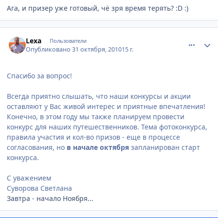
Ага, и призер уже готовый, чё зря время терять? :D :)
comment_85669
Author stats
Lexa
Пользователи
Опубликовано
31 октября, 2010
15 г.
Спасибо за вопрос!
Всегда приятно слышать, что наши конкурсы и акции
оставляют у Вас живой интерес и приятные впечатления!
Конечно, в этом году мы также планируем провести
конкурс для наших путешественников. Тема фотоконкурса,
правила участия и кол-во призов - еще в процессе
согласования, но
в начале октября
запланирован старт
конкурса.
С уважением
Суворова Светлана
Завтра - начало Ноября...