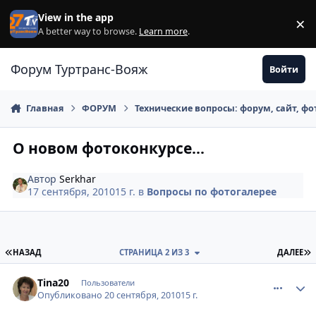
Перейти к содержанию
View in the app
×
Di
A better way to browse.
Learn more
.
Форум Туртранс-Вояж
Войти
Главная
ФОРУМ
Технические вопросы: форум, сайт, фо
О новом фотоконкурсе...
Автор
Serkhar
17 сентября, 2010
15 г.
в
Вопросы по фотогалерее
ПЕРВАЯ СТРАНИЦА
П
НАЗАД
СТРАНИЦА 2 ИЗ 3
ДАЛЕЕ
comment_81444
Author stats
Tina20
Пользователи
Опубликовано
20 сентября, 2010
15 г.