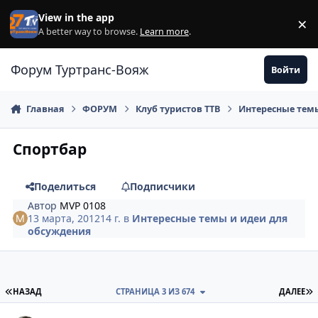
Перейти к содержанию
View in the app
×
Di
A better way to browse.
Learn more
.
Форум Туртранс-Вояж
Войти
Главная
ФОРУМ
Клуб туристов ТТВ
Интересные темы
Спортбар
Поделиться
Подписчики
Автор
MVP 0108
13 марта, 2012
14 г.
в
Интересные темы и идеи для
обсуждения
ПЕРВАЯ СТРАНИЦА
П
НАЗАД
СТРАНИЦА 3 ИЗ 674
ДАЛЕЕ
comment_212394
Author stats