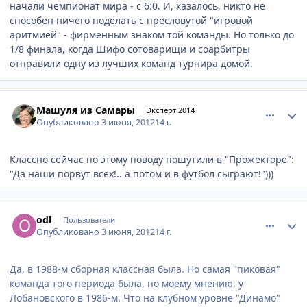
начали чемпионат мира - с 6:0. И, казалось, никто не
способен ничего поделать с пресловутой "игровой
аритмией" - фирменным знаком той команды. Но только до
1/8 финала, когда Шифо сотоварищи и соарбитры
отправили одну из лучших команд турнира домой.
comment_213188
Author stats
Машуля из Самары
Эксперт 2014
Опубликовано
3 июня, 2012
14 г.
Классно сейчас по этому поводу пошутили в "Прожекторе":
"Да наши порвут всех!.. а потом и в футбол сыграют!")))
comment_213233
Author stats
odl
Пользователи
Опубликовано
3 июня, 2012
14 г.
Да, в 1988-м сборная классная была. Но самая "пиковая"
команда того периода была, по моему мнению, у
Лобановского в 1986-м. Что на клубном уровне "Динамо"