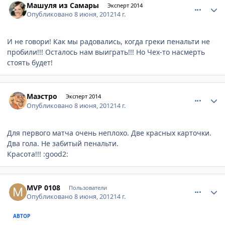
Машуля из Самары
Эксперт 2014
Опубликовано
8 июня, 2012
14 г.
И не говори! Как мы радовались, когда греки пенальти не
пробили!!! Осталось нам выиграть!!! Но Чех-то насмерть
стоять будет!
comment_215446
Author stats
Маэстро
Эксперт 2014
Опубликовано
8 июня, 2012
14 г.
Для первого матча очень неплохо. Две красных карточки.
Два гола. Не забитый пенальти.
Красота!!! :good2:
comment_215474
Author stats
MVP 0108
Пользователи
Опубликовано
8 июня, 2012
14 г.
АВТОР