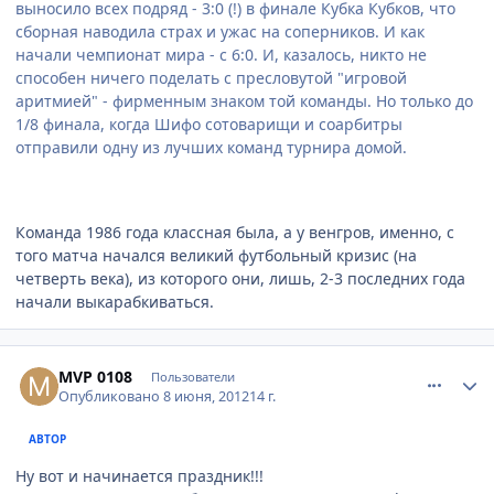
выносило всех подряд - 3:0 (!) в финале Кубка Кубков, что
сборная наводила страх и ужас на соперников. И как
начали чемпионат мира - с 6:0. И, казалось, никто не
способен ничего поделать с пресловутой "игровой
аритмией" - фирменным знаком той команды. Но только до
1/8 финала, когда Шифо сотоварищи и соарбитры
отправили одну из лучших команд турнира домой.
Команда 1986 года классная была, а у венгров, именно, с
того матча начался великий футбольный кризис (на
четверть века), из которого они, лишь, 2-3 последних года
начали выкарабкиваться.
comment_215275
Author stats
MVP 0108
Пользователи
Опубликовано
8 июня, 2012
14 г.
АВТОР
Ну вот и начинается праздник!!!