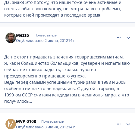
Да, знаю! Это потому, что наши тоже очень активные и
очень любят свою команду, несмотря на все проблемы,
которые с ней происходят в последнее время!
comment_212736
Author stats
Mezzo
Пользователи
Опубликовано
2 июня, 2012
14 г.
Да не стоит придавать значения товарищеским матчам.
Я, как и большинство болельщиков, суеверен и испытываю
сейчас не столько радость, сколько чувство
преждевременно пришедшего успеха.
Ведь перед самыми успешными турнирами в 1988 и 2008
особенно ни на что не надеялись. С другой стороны, в
1990-ом СССР считали кандидатом в чемпионы мира, а что
получилось...
comment_212856
Author stats
MVP 0108
Пользователи
Опубликовано
3 июня, 2012
14 г.