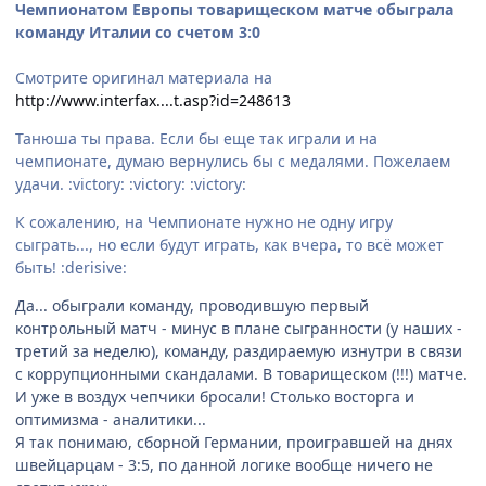
Чемпионатом Европы товарищеском матче обыграла
команду Италии со счетом 3:0
Смотрите оригинал материала на
http://www.interfax....t.asp?id=248613
Танюша ты права. Если бы еще так играли и на
чемпионате, думаю вернулись бы с медалями. Пожелаем
удачи. :victory: :victory: :victory:
К сожалению, на Чемпионате нужно не одну игру
сыграть..., но если будут играть, как вчера, то всё может
быть! :derisive:
Да... обыграли команду, проводившую первый
контрольный матч - минус в плане сыгранности (у наших -
третий за неделю), команду, раздираемую изнутри в связи
с коррупционными скандалами. В товарищеском (!!!) матче.
И уже в воздух чепчики бросали! Столько восторга и
оптимизма - аналитики...
Я так понимаю, сборной Германии, проигравшей на днях
швейцарцам - 3:5, по данной логике вообще ничего не