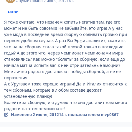
Опубликовано
2 июня, 2012
14 г.
АВТОР
Я тоже считаю, что незачем копить негатив там, где его
может и не быть совсем!!! Не забывайте, это игра! А у нас
уже мода в последнее время сборную обливать грязью при
первом удобном случае. А раз Вы Эрфи аналитик, скажите,
что наша сборная стала такой плохой только в последние
годы? А до этого что, через чемпионат чемпионами мира
становились? Как можно "болеть" за сборную, если еще до
начала матча испытывая к ней отрицательные эмоции?
Мне лично радость доставляют победы сборной, а не ее
поражения!
А с Уругваем тоже хорошо играли! Да и Италия относится к
тем сборным, которые в любом составе держат
установленную планку!
Болейте за сборную, и я думаю что она доставит нам много
радости на этом чемпионате!
Изменено
2 июня, 2012
14 г.
пользователем mvp0867
comment_212610
Author stats