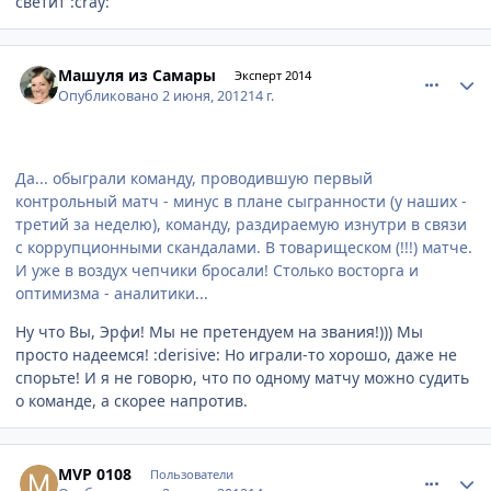
светит :cray:
comment_212411
Author stats
Машуля из Самары
Эксперт 2014
Опубликовано
2 июня, 2012
14 г.
Да... обыграли команду, проводившую первый
контрольный матч - минус в плане сыгранности (у наших -
третий за неделю), команду, раздираемую изнутри в связи
с коррупционными скандалами. В товарищеском (!!!) матче.
И уже в воздух чепчики бросали! Столько восторга и
оптимизма - аналитики...
Ну что Вы, Эрфи! Мы не претендуем на звания!))) Мы
просто надеемся! :derisive: Но играли-то хорошо, даже не
спорьте! И я не говорю, что по одному матчу можно судить
о команде, а скорее напротив.
comment_212606
Author stats
MVP 0108
Пользователи