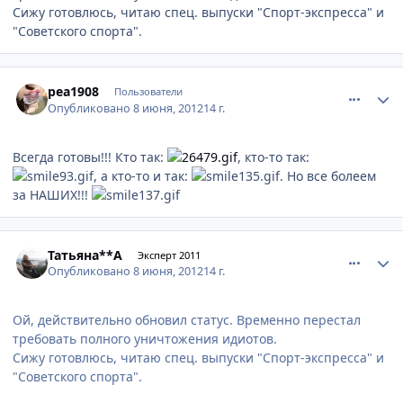
Сижу готовлюсь, читаю спец. выпуски "Спорт-экспресса" и
"Советского спорта".
comment_215290
Author stats
pea1908
Пользователи
Опубликовано
8 июня, 2012
14 г.
Всегда готовы!!! Кто так:
, кто-то так:
, а кто-то и так:
. Но все болеем
за НАШИХ!!!
comment_215291
Author stats
Татьяна**А
Эксперт 2011
Опубликовано
8 июня, 2012
14 г.
Ой, действительно обновил статус. Временно перестал
требовать полного уничтожения идиотов.
Сижу готовлюсь, читаю спец. выпуски "Спорт-экспресса" и
"Советского спорта".