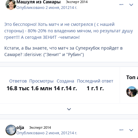
Машуля из Самары
Эксперт 2014
Опубликовано
2 июня, 2012
14 г.
Это бесспорно! Хоть матч и не смотрелся ( с нашей
стороны) - 80%-20% по владению мячом, но результат душу
греет!!! А сегодня ЗЕНИТ -чемпион!
Кстати, а Вы знаете, что матч за Суперкубок пройдет в
Самаре? :derisive: ("Зенит" и "Рубин")
Топ
Ответов
Просмотры
Создана
Последний ответ
16.8 тыс
1.6 млн
14 г.
14 г.
1 г.
1 г.
Развернуть обзор темы
comment_212395
Author stats
olja
Эксперт 2014
Опубликовано
2 июня, 2012
14 г.