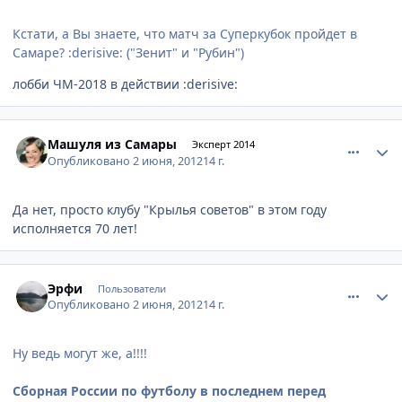
Кстати, а Вы знаете, что матч за Суперкубок пройдет в
Самаре? :derisive: ("Зенит" и "Рубин")
лобби ЧМ-2018 в действии :derisive:
comment_212401
Author stats
Машуля из Самары
Эксперт 2014
Опубликовано
2 июня, 2012
14 г.
Да нет, просто клубу "Крылья советов" в этом году
исполняется 70 лет!
comment_212409
Author stats
Эрфи
Пользователи
Опубликовано
2 июня, 2012
14 г.
Ну ведь могут же, а!!!!
Сборная России по футболу в последнем перед