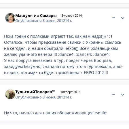
comment_215397
Author stats
Машуля из Самары
Эксперт 2014
Опубликовано
8 июня, 2012
14 г.
Пока греки с поляками играют так, как нам надо!))) 1:1
Осталось, чтобы предсказание свинки с Украины сбылось
на сегодня, и наши обыграли чехов)) Всем болельщикам
желаю удачного вечера!!!! :dance4: :dance4: :dance4:
У нас подруга выезжает в тур, поедет через Вроцлав,
завидуем безумно, сначала потому что в тур поехала, а во-
вторых, потому что будет приобщена к ЕВРО 2012!!!
comment_215431
Author stats
ТульскийТокарев™
Эксперт 2013
Опубликовано
8 июня, 2012
14 г.
Ну что, начало для наших обнадеживающее :smile:
comment_215438
Author stats