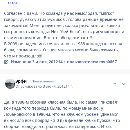
АВТОР
Согласен с Вами. Но команда у нас немолодая, "мягко"
говоря; думаю у этих мужиков , голова раньше времени не
закружится! Меня радует не сколько результат, а сколько
сыгранность команды. Нет "бей-беги", есть рисунок игры и
взаимопонимание! Вот это обнадеживает!!!
В 2008 не надеялись точно, а вот в 1988 команда классная
была, согласитесь. От нее многого можно было ожидать,
что и произошло!!!
Изменено
3 июня, 2012
14 г.
пользователем mvp0867
comment_213073
Author stats
Эрфи
Пользователи
Опубликовано
3 июня, 2012
14 г.
Да, в 1988-м сборная классная была. Но самая "пиковая"
команда того периода была, по моему мнению, у
Лобановского в 1986-м. Что на клубном уровне "Динамо"
выносило всех подряд - 3:0 (!) в финале Кубка Кубков, что
сборная наводила страх и ужас на соперников. И как