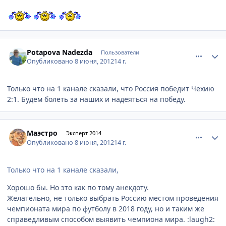
comment_215292
Author stats
Potapova Nadezda
Пользователи
Опубликовано
8 июня, 2012
14 г.
Только что на 1 канале сказали, что Россия победит Чехию
2:1. Будем болеть за наших и надеяться на победу.
comment_215293
Author stats
Маэстро
Эксперт 2014
Опубликовано
8 июня, 2012
14 г.
Только что на 1 канале сказали,
Хорошо бы. Но это как по тому анекдоту.
Желательно, не только выбрать Россию местом проведения
чемпионата мира по футболу в 2018 году, но и таким же
справедливым способом выявить чемпиона мира. :laugh2: