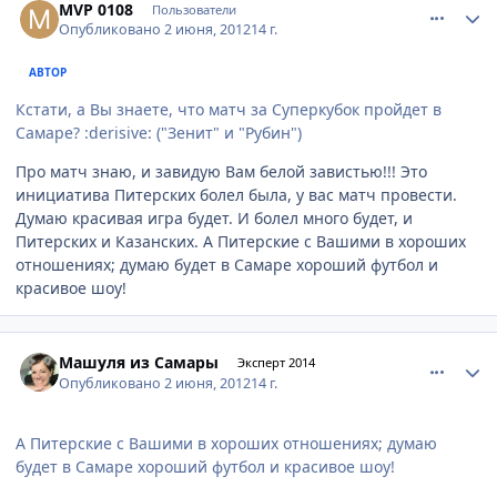
MVP 0108
Пользователи
Опубликовано
2 июня, 2012
14 г.
АВТОР
Кстати, а Вы знаете, что матч за Суперкубок пройдет в
Самаре? :derisive: ("Зенит" и "Рубин")
Про матч знаю, и завидую Вам белой завистью!!! Это
инициатива Питерских болел была, у вас матч провести.
Думаю красивая игра будет. И болел много будет, и
Питерских и Казанских. А Питерские с Вашими в хороших
отношениях; думаю будет в Самаре хороший футбол и
красивое шоу!
comment_212626
Author stats
Машуля из Самары
Эксперт 2014
Опубликовано
2 июня, 2012
14 г.
А Питерские с Вашими в хороших отношениях; думаю
будет в Самаре хороший футбол и красивое шоу!