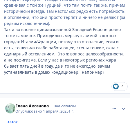
сравнивая с той же Турцией, что там почти так же, причем
исторически всегда. Там настолько редко есть потребность
в отоплении, что они просто терпят и ничего не делают (за
редким исключением).
Так и во вполне цивилизованной Западной Европе ровно
то же самое же. Приходилось мёрзнуть зимой в южных
городах Италии/Франции, потому что отопление, если и
есть, то весьма слабо работающее, стены тонкие, окна с
одинарный остеклением. Это ж вопрос целесообразности,
а не пофигизма. Если у нас в некоторых регионах жара
бывает пять дней в году, да и то не ежегодно, зачем
устанавливать в домах кондиционер, например?
4
comment_932090
Author stats
Елена Аксенова
Пользователи
Опубликовано
1 апреля, 2025
1 г.
АВТОР