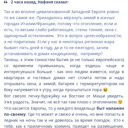
2 часа назад, Нафаня сказал:
Так и во вполне цивилизованной Западной Европе ровно
то же самое же. Приходилось мёрзнуть зимой в южных
городах Италии/Франции, потому что отопление, если и
есть, то весьма слабо работающее, стены тонкие, окна с
одинарный остеклением. Это ж вопрос целесообразности,
а не пофигизма. Если у нас в некоторых регионах жара
бывает пять дней в году, да и то не ежегодно, зачем
устанавливать в домах кондиционер, например?
Танюш, к этим тонкостям бытия (и не только европейского)
со временем привыкаешь, когда ездишь чаще и
интересуешься больше - как оно людям живется, когда в
квартирах и гостевых домах нет сплита летом и надо
открывать окна, а зимой, батарея с терморегулятором на
боку нагревается к утру, когда просыпаться пора.
😆
Вот свезло печку-буржуйку на Востоке от Маши увидеть.
Уже радость. Значит, не всё так там плохо с отоплением.
😚
Что касается Европы, то у каждого владельца
быт налажен
по-своему
. Где-то может и свежо и очень, но мне попасть в
ледник на ночь так и не довелось за время поездок. Кто к
тебе, как к приличному хозяину, приедет на размещение,