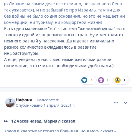
(в Ливане на самом деле всё отлично, не знаю чего Лена
так ужасается), и не забывайте про Израиль, там ни дня
без войны не было со дня основания, но это не мешает ни
коммерции, ни туризму, ни комфортной жизни!
Есть одно маленькое "но" - система "железный купол" есть
только у одной из перечисленных стран. Ну и менталитет
немного разный у населения. Да и денег изначально
разное количество вкладывалось в развитие
инфраструктуры.
А ещё, уверена, у нас с местными жителями разное
понимание, что считать необходимыми удобствами.)
2
1
1
comment_932086
Author stats
Нафаня
Пользователи
Опубликовано
1 апреля, 2025
1 г.
12 часов назад, МарияИ сказал:
Холод в квартирах гораздо большая, но я могу сказать,