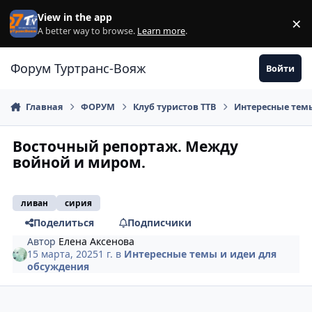
Перейти к содержанию
View in the app
×
Di
A better way to browse.
Learn more
.
Форум Туртранс-Вояж
Войти
Главная
ФОРУМ
Клуб туристов ТТВ
Интересные темы
Восточный репортаж. Между
войной и миром.
ливан
сирия
Поделиться
Подписчики
Автор
Елена Аксенова
15 марта, 2025
1 г.
в
Интересные темы и идеи для
обсуждения