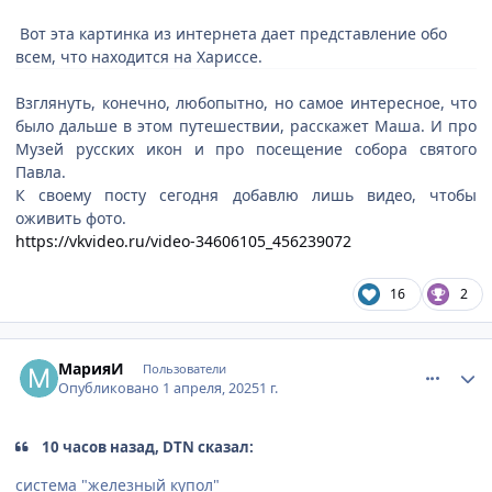
Вот эта картинка из интернета дает представление обо
всем, что находится на Хариссе.
Взглянуть, конечно, любопытно, но самое интересное, что
было дальше в этом путешествии, расскажет Маша. И про
Музей русских икон и про посещение собора святого
Павла.
К своему посту сегодня добавлю лишь видео, чтобы
оживить фото.
https://vkvideo.ru/video-34606105_456239072
16
2
comment_932096
Author stats
МарияИ
Пользователи
Опубликовано
1 апреля, 2025
1 г.
10 часов назад, DTN сказал:
система "железный купол"