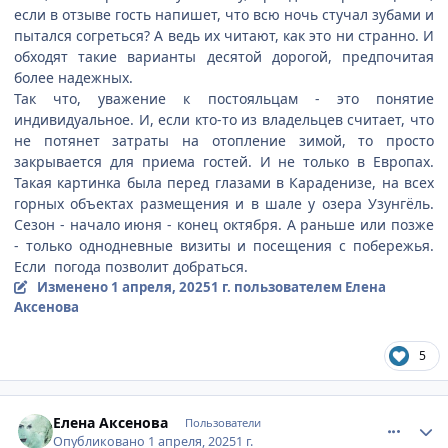
если в отзыве гость напишет, что всю ночь стучал зубами и
пытался согреться? А ведь их читают, как это ни странно. И
обходят такие варианты десятой дорогой, предпочитая
более надежных.
Так что, уважение к постояльцам - это понятие
индивидуальное. И, если кто-то из владельцев считает, что
не потянет затраты на отопление зимой, то просто
закрывается для приема гостей. И не только в Европах.
Такая картинка была перед глазами в Караденизе, на всех
горных объектах размещения и в шале у озера Узунгёль.
Сезон - начало июня - конец октября. А раньше или позже
- только однодневные визиты и посещения с побережья.
Если погода позволит добраться.
Изменено
1 апреля, 2025
1 г.
пользователем Елена
Аксенова
5
comment_932095
Author stats
Елена Аксенова
Пользователи
Опубликовано
1 апреля, 2025
1 г.