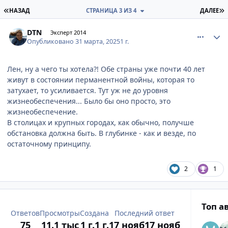
ПЕРВАЯ СТРАНИЦА
П
НАЗАД
СТРАНИЦА 3 ИЗ 4
ДАЛЕЕ
comment_932055
Author stats
DTN
Эксперт 2014
Опубликовано
31 марта, 2025
1 г.
Лен, ну а чего ты хотела?! Обе страны уже почти 40 лет
живут в состоянии перманентной войны, которая то
затухает, то усиливается. Тут уж не до уровня
жизнеобеспечения... Было бы оно просто, это
жизнеобеспечение.
В столицах и крупных городах, как обычно, получше
обстановка должна быть. В глубинке - как и везде, по
остаточному принципу.
2
1
Топ а
Ответов
Просмотры
Создана
Последний ответ
75
11.1 тыс
1 г.
1 г.
17 нояб
17 нояб