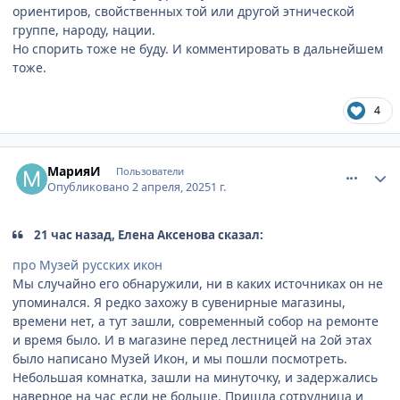
ориентиров, свойственных той или другой этнической
группе, народу, нации.
Но спорить тоже не буду. И комментировать в дальнейшем
тоже.
4
comment_932145
Author stats
МарияИ
Пользователи
Опубликовано
2 апреля, 2025
1 г.
21 час назад, Елена Аксенова сказал:
про Музей русских икон
Мы случайно его обнаружили, ни в каких источниках он не
упоминался. Я редко захожу в сувенирные магазины,
времени нет, а тут зашли, современный собор на ремонте
и время было. И в магазине перед лестницей на 2ой этах
было написано Музей Икон, и мы пошли посмотреть.
Небольшая комнатка, зашли на минуточку, и задержались
наверное на час если не больше. Пришла сотрудница и