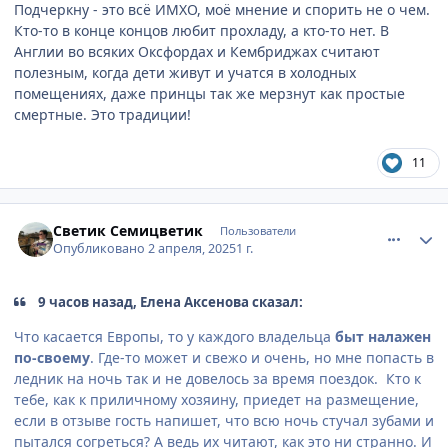
Подчеркну - это всё ИМХО, моё мнение и спорить не о чем.
Кто-то в конце концов любит прохладу, а кто-то нет. В
Англии во всяких Оксфордах и Кембриджах считают
полезным, когда дети живут и учатся в холодных
помещениях, даже принцы так же мерзнут как простые
смертные. Это традиции!
11
comment_932105
Author stats
Светик Семицветик
Пользователи
Опубликовано
2 апреля, 2025
1 г.
9 часов назад, Елена Аксенова сказал:
Что касается Европы, то у каждого владельца
быт налажен
по-своему
. Где-то может и свежо и очень, но мне попасть в
ледник на ночь так и не довелось за время поездок. Кто к
тебе, как к приличному хозяину, приедет на размещение,
если в отзыве гость напишет, что всю ночь стучал зубами и
пытался согреться? А ведь их читают, как это ни странно. И