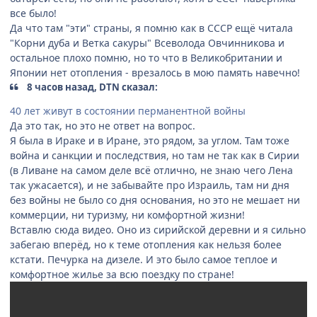
все было!
Да что там "эти" страны, я помню как в СССР ещё читала
"Корни дуба и Ветка сакуры" Всеволода Овчинникова и
остальное плохо помню, но то что в Великобритании и
Японии нет отопления - врезалось в мою память навечно!
8 часов назад, DTN сказал:
40 лет живут в состоянии перманентной войны
Да это так, но это не ответ на вопрос.
Я была в Ираке и в Иране, это рядом, за углом. Там тоже
война и санкции и последствия, но там не так как в Сирии
(в Ливане на самом деле всё отлично, не знаю чего Лена
так ужасается), и не забывайте про Израиль, там ни дня
без войны не было со дня основания, но это не мешает ни
коммерции, ни туризму, ни комфортной жизни!
Вставлю сюда видео. Оно из сирийской деревни и я сильно
забегаю вперёд, но к теме отопления как нельзя более
кстати. Печурка на дизеле. И это было самое теплое и
комфортное жилье за всю поездку по стране!