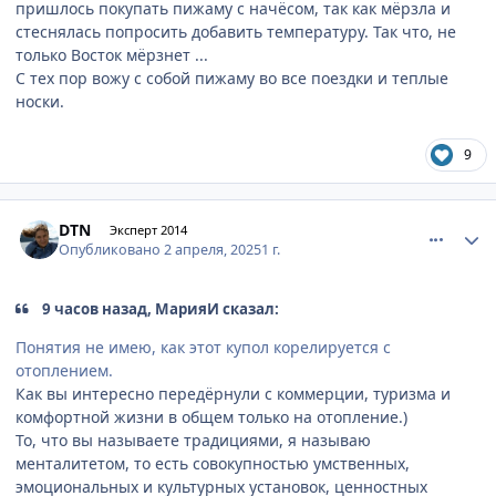
пришлось покупать пижаму с начёсом, так как мёрзла и
стеснялась попросить добавить температуру. Так что, не
только Восток мёрзнет ...
С тех пор вожу с собой пижаму во все поездки и теплые
носки.
9
comment_932113
Author stats
DTN
Эксперт 2014
Опубликовано
2 апреля, 2025
1 г.
9 часов назад, МарияИ сказал:
Понятия не имею, как этот купол корелируется с
отоплением.
Как вы интересно передёрнули с коммерции, туризма и
комфортной жизни в общем только на отопление.)
То, что вы называете традициями, я называю
менталитетом, то есть совокупностью умственных,
эмоциональных и культурных установок, ценностных