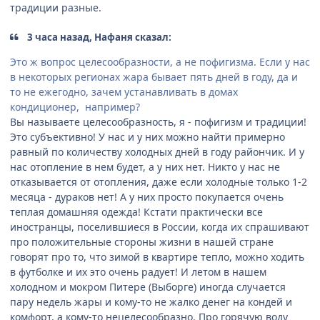
традиции разные.
3 часа назад, Нафаня сказал:
Это ж вопрос целесообразности, а не пофигизма. Если у нас
в некоторых регионах жара бывает пять дней в году, да и
то не ежегодно, зачем устанавливать в домах
кондиционер, например?
Вы называете целесообразность, я - пофигизм и традиции!
Это субъективно! У нас и у них можно найти примерно
равный по количеству холодных дней в году райончик. И у
нас отопление в нем будет, а у них нет. Никто у нас не
отказывается от отопления, даже если холодные только 1-2
месяца - дураков нет! А у них просто покупается очень
теплая домашняя одежда! Кстати практически все
иностранцы, поселившиеся в России, когда их спрашивают
про положительные стороны жизни в нашей стране
говорят про то, что зимой в квартире тепло, можно ходить
в футболке и их это очень радует! И летом в нашем
холодном и мокром Питере (Выборге) иногда случается
пару недель жары и кому-то не жалко денег на кондей и
комфорт, а кому-то нецелесообразно. Про горячую воду