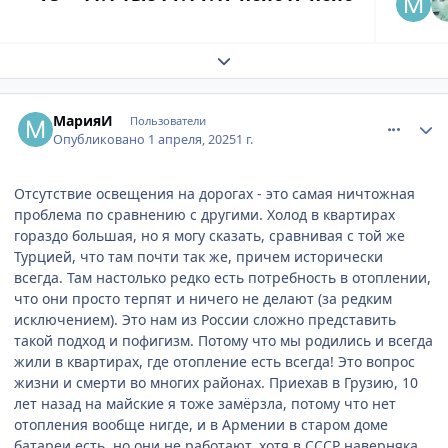
Развернуть обзор темы
comment_932068
Author stats
МарияИ
Пользователи
Опубликовано
1 апреля, 2025
1 г.
Отсутствие освещения на дорогах - это самая ничтожная
проблема по сравнению с другими. Холод в квартирах
гораздо большая, но я могу сказать, сравнивая с той же
Турцией, что там почти так же, причем исторически
всегда. Там настолько редко есть потребность в отоплении,
что они просто терпят и ничего не делают (за редким
исключением). Это нам из России сложно представить
такой подход и пофигизм. Потому что мы родились и всегда
жили в квартирах, где отопление есть всегда! Это вопрос
жизни и смерти во многих районах. Приехав в Грузию, 10
лет назад на майские я тоже замёрзла, потому что нет
отопления вообще нигде, и в Армении в старом доме
батареи есть, но они не работают, хотя в СССР наверняка