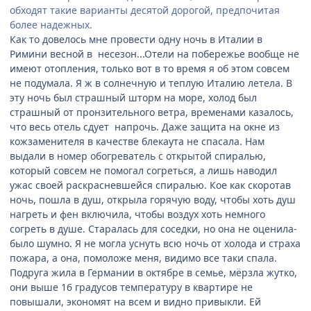
обходят такие варианты десятой дорогой, предпочитая
более надежных.
Как то довелось мне провести одну ночь в Италии в
Римини весной в несезон...Отели на побережье вообще не
имеют отопления, только вот в то время я об этом совсем
не подумала. Я ж в солнечную и теплую Италию летела. В
эту ночь был страшный шторм на море, холод был
страшный от пронзительного ветра, временами казалось,
что весь отель сдует напрочь. Даже защита на окне из
кожзаменителя в качестве блекаута не спасала. Нам
выдали в номер обогреватель с открытой спиралью,
который совсем не помогал согреться, а лишь наводил
ужас своей раскрасневшейся спиралью. Кое как скоротав
ночь, пошла в душ, открыла горячую воду, чтобы хоть душ
нагреть и фен включила, чтобы воздух хоть немного
согреть в душе. Старалась для соседки, но она не оценила-
было шумно. Я не могла уснуть всю ночь от холода и страха
пожара, а она, помоложе меня, видимо все таки спала.
Подруга жила в Германии в октябре в семье, мёрзла жутко,
они выше 16 градусов температуру в квартире не
повышали, экономят на всем и видно привыкли. Ей