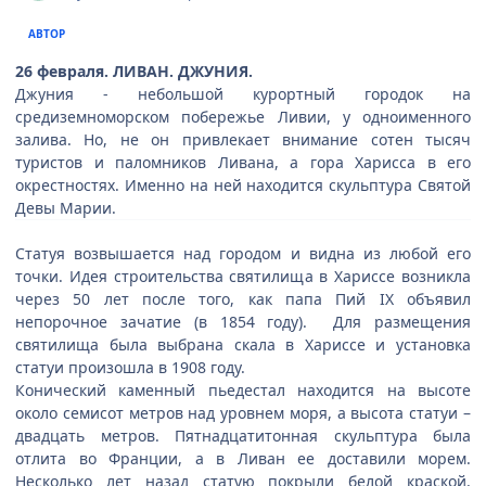
АВТОР
26 февраля. ЛИВАН. ДЖУНИЯ.
Джуния - небольшой курортный городок на
средиземноморском побережье Ливии, у одноименного
залива. Но, не он привлекает внимание сотен тысяч
туристов и паломников Ливана, а гора Харисса в его
окрестностях. Именно на ней находится скульптура Святой
Девы Марии.
Статуя возвышается над городом и видна из любой его
точки. Идея строительства святилища в Хариссе возникла
через 50 лет после того, как папа Пий IX объявил
непорочное зачатие (в 1854 году). Для размещения
святилища была выбрана скала в Хариссе и установка
статуи произошла в 1908 году.
Конический каменный пьедестал находится на высоте
около семисот метров над уровнем моря, а высота статуи –
двадцать метров. Пятнадцатитонная скульптура была
отлита во Франции, а в Ливан ее доставили морем.
Несколько лет назад статую покрыли белой краской.