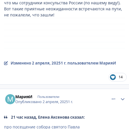
что мы сотрудники консульства России (по нашему виду!).
Вот такие приятные неожиданности встречаются на пути,
не пожалели, что зашли!
Изменено
2 апреля, 2025
1 г.
пользователем МарияИ
14
comment_932146
Author stats
МарияИ
Пользователи
Опубликовано
2 апреля, 2025
1 г.
21 час назад, Елена Аксенова сказал:
про посещение собора святого Павла