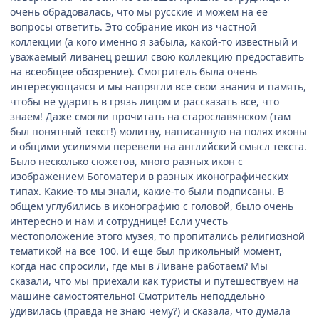
очень обрадовалась, что мы русские и можем на ее
вопросы ответить. Это собрание икон из частной
коллекции (а кого именно я забыла, какой-то известный и
уважаемый ливанец решил свою коллекцию предоставить
на всеобщее обозрение). Смотритель была очень
интересующаяся и мы напрягли все свои знания и память,
чтобы не ударить в грязь лицом и рассказать все, что
знаем! Даже смогли прочитать на старославянском (там
был понятный текст!) молитву, написанную на полях иконы
и общими усилиями перевели на английский смысл текста.
Было несколько сюжетов, много разных икон с
изображением Богоматери в разных иконографических
типах. Какие-то мы знали, какие-то были подписаны. В
общем углубились в иконографию с головой, было очень
интересно и нам и сотруднице! Если учесть
местоположение этого музея, то пропитались религиозной
тематикой на все 100. И еще был прикольный момент,
когда нас спросили, где мы в Ливане работаем? Мы
сказали, что мы приехали как туристы и путешествуем на
машине самостоятельно! Смотритель неподдельно
удивилась (правда не знаю чему?) и сказала, что думала