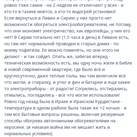
ровно тоже самое - на 2 недели ее отключают у всех - и
кто-то в тазике моется, а кто-то водогрей установил!
Если вернуться в Ливан и Сирию у них просто нет
возможности обогреться электрообогревателем, не потому,
что они экономят электричество, как европейцы, у них его
нет! В Сирии тотально нет (1,5 часа в день) в Ливане есть,
но там нет нормальной проводки в старых домах - по
моему пофигизм. Ее можно поменять, но они этого не
делают - и так сойдет. Опять же, забегая вперед -
техническая возможность есть, мы одну ночь жили в Библе
в новой современной квартире, где было всё и
круглосуточно, даже теплые полы, мы там включили всё
что могли, и стиралку, и утюг и фен и батареи и еще какие-
то электроприборы - от радости! Согрелись, отстирались,
отмылись, погладились - все что могли использовали!
Ровно год назад была в Ираке и Иракском Курдистане -
температура в одном районе была такая же +2 ночью - и
там все бытовые вопросы решены, включая резервные
способы обогрева автономными обогревателями на
керосине. (и никакая война им не мешает жить в
нормальных условиях)