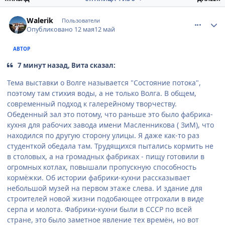
comment_947446
Author stats
Walerik
Пользователи
Опубликовано
12 мая
12 май
АВТОР
7 минут назад, Вита сказал:
Тема выставки о Волге называется "Состояние потока",
поэтому там стихия воды, а не только Волга. В общем,
современный подход к галерейному творчеству.
Обеденный зал это потому, что раньше это было фабрика-
кухня для рабочих завода имени Масленникова ( ЗиМ), что
находился по другую сторону улицы. Я даже как-то раз
студенткой обедала там. Трудящихся пытались кормить не
в столовых, а на громадных фабриках - пищу готовили в
огромных котлах, повышали пропускную способность
кормёжки. Об истории фабрики-кухни рассказывает
небольшой музей на первом этаже слева. И здание для
строителей новой жизни подобающее отгрохали в виде
серпа и молота. Фабрики-кухни были в СССР по всей
стране, это было заметное явление тех времён, но вот