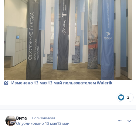
Изменено
13 мая
13 май
пользователем Walerik
2
comment_947457
Author stats
Вита
Пользователи
Опубликовано
13 мая
13 май