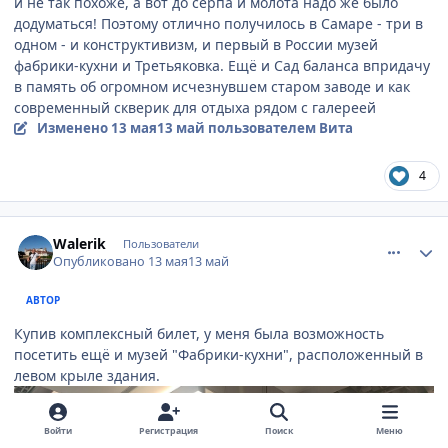
и не так похоже, а вот до серпа и молота надо же было
додуматься! Поэтому отлично получилось в Самаре - три в
одном - и конструктивизм, и первый в России музей
фабрики-кухни и Третьяковка. Ещё и Сад баланса впридачу
в память об огромном исчезнувшем старом заводе и как
современный скверик для отдыха рядом с галереей
Изменено
13 мая
13 май
пользователем Вита
4
comment_947489
Author stats
Walerik
Пользователи
Опубликовано
13 мая
13 май
АВТОР
Купив комплексный билет, у меня была возможность
посетить ещё и музей "Фабрики-кухни", расположенный в
левом крыле здания.
Войти
Регистрация
Поиск
Меню