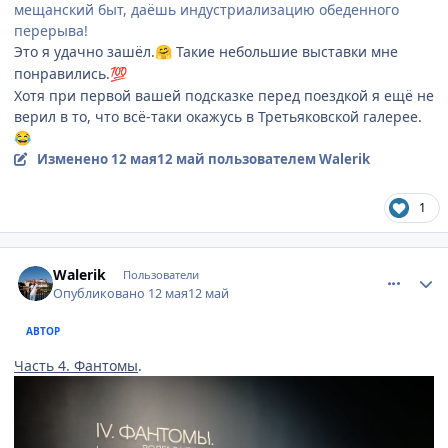
мещанский быт, даёшь индустриализацию обеденного
перерыва!
Это я удачно зашёл.
Такие небольшие выставки мне
🤗
понравились.
💯
Хотя при первой вашей подсказке перед поездкой я ещё не
верил в то, что всё-таки окажусь в Третьяковской галерее.
😂
Изменено
12 мая
12 май
пользователем Walerik
1
comment_947451
Author stats
Walerik
Пользователи
Опубликовано
12 мая
12 май
АВТОР
Часть 4. Фантомы
.