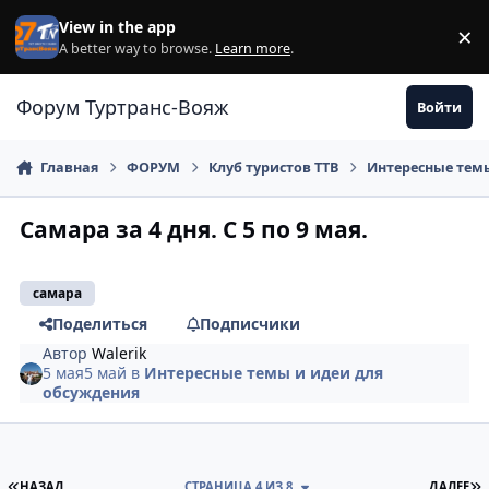
Перейти к содержанию
View in the app
×
Di
A better way to browse.
Learn more
.
Форум Туртранс-Вояж
Войти
Главная
ФОРУМ
Клуб туристов ТТВ
Интересные темы
Самара за 4 дня. С 5 по 9 мая.
самара
Поделиться
Подписчики
Автор
Walerik
5 мая
5 май
в
Интересные темы и идеи для
обсуждения
ПЕРВАЯ СТРАНИЦА
П
НАЗАД
СТРАНИЦА 4 ИЗ 8
ДАЛЕЕ