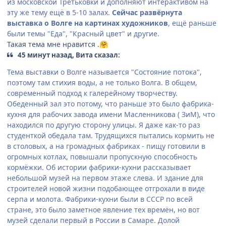
из московской Третьковки и дополняют интерактивом на
эту же тему ещё в 5-10 залах.
Сейчас развёрнута
выставка о Волге на картинах художников
, ещё раньше
были темы "Еда", "Красный цвет" и другие.
Такая тема мне нравится .
🤗
45 минут назад, Вита сказал:
Тема выставки о Волге называется "Состояние потока",
поэтому там стихия воды, а не только Волга. В общем,
современный подход к галерейному творчеству.
Обеденный зал это потому, что раньше это было фабрика-
кухня для рабочих завода имени Масленникова ( ЗиМ), что
находился по другую сторону улицы. Я даже как-то раз
студенткой обедала там. Трудящихся пытались кормить не
в столовых, а на громадных фабриках - пищу готовили в
огромных котлах, повышали пропускную способность
кормёжки. Об истории фабрики-кухни рассказывает
небольшой музей на первом этаже слева. И здание для
строителей новой жизни подобающее отгрохали в виде
серпа и молота. Фабрики-кухни были в СССР по всей
стране, это было заметное явление тех времён, но вот
музей сделали первый в России в Самаре. Долой