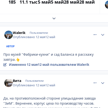
185
11.1 тыс
5 май
5 май
28 май
28 май
Развернуть обзор темы
comment_947447
Author stats
Walerik
Пользователи
Опубликовано
12 мая
12 май
АВТОР
Про музей "Фабрики-кухни" и сад Баланса я расскажу
завтра.
👆
Изменено
12 мая
12 май
пользователем Walerik
comment_947449
Author stats
Вита
Пользователи
Опубликовано
12 мая
12 май
Да, на противоположной стороне улицыздание завода
"ЗиМ". Верненее, корпус цеха по производству часов.