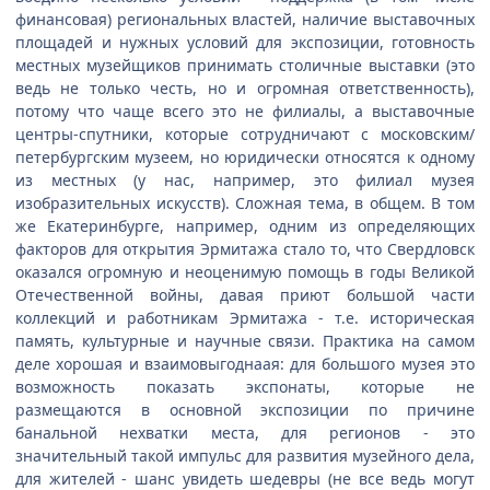
финансовая) региональных властей, наличие выставочных
площадей и нужных условий для экспозиции, готовность
местных музейщиков принимать столичные выставки (это
ведь не только честь, но и огромная ответственность),
потому что чаще всего это не филиалы, а выставочные
центры-спутники, которые сотрудничают с московским/
петербургским музеем, но юридически относятся к одному
из местных (у нас, например, это филиал музея
изобразительных искусств). Сложная тема, в общем. В том
же Екатеринбурге, например, одним из определяющих
факторов для открытия Эрмитажа стало то, что Свердловск
оказался огромную и неоценимую помощь в годы Великой
Отечественной войны, давая приют большой части
коллекций и работникам Эрмитажа - т.е. историческая
память, культурные и научные связи. Практика на самом
деле хорошая и взаимовыгоднаая: для большого музея это
возможность показать экспонаты, которые не
размещаются в основной экспозиции по причине
банальной нехватки места, для регионов - это
значительный такой импульс для развития музейного дела,
для жителей - шанс увидеть шедевры (не все ведь могут