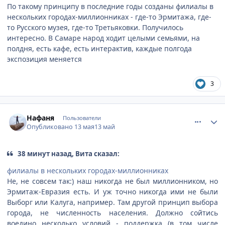
По такому принципу в последние годы созданы филиалы в
нескольких городах-миллионниках - где-то Эрмитажа, где-
то Русского музея, где-то Третьяковки. Получилось
интересно. В Самаре народ ходит целыми семьями, на
полдня, есть кафе, есть интерактив, каждые полгода
экспозиция меняется
3
comment_947465
Author stats
Нафаня
Пользователи
Опубликовано
13 мая
13 май
38 минут назад, Вита сказал:
филиалы в нескольких городах-миллионниках
Не, не совсем так:) наш никогда не был миллионником, но
Эрмитаж-Евразия есть. И уж точно никогда ими не были
Выборг или Калуга, например. Там другой принцип выбора
города, не численность населения. Должно сойтись
воедино несколько условий - поддержка (в том числе