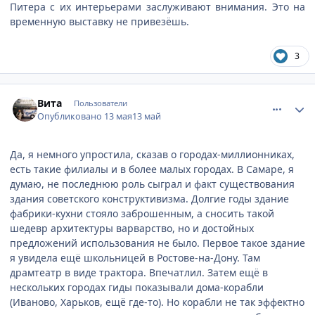
Питера с их интерьерами заслуживают внимания. Это на
временную выставку не привезёшь.
3
comment_947470
Author stats
Вита
Пользователи
Опубликовано
13 мая
13 май
Да, я немного упростила, сказав о городах-миллионниках,
есть такие филиалы и в более малых городах. В Самаре, я
думаю, не последнюю роль сыграл и факт существования
здания советского конструктивизма. Долгие годы здание
фабрики-кухни стояло заброшенным, а сносить такой
шедевр архитектуры варварство, но и достойных
предложений использования не было. Первое такое здание
я увидела ещё школьницей в Ростове-на-Дону. Там
драмтеатр в виде трактора. Впечатлил. Затем ещё в
нескольких городах гиды показывали дома-корабли
(Иваново, Харьков, ещё где-то). Но корабли не так эффектно