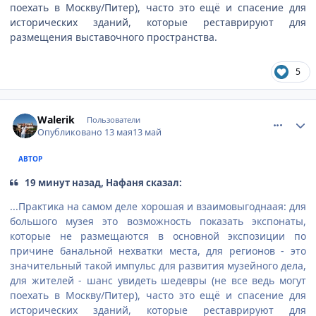
поехать в Москву/Питер), часто это ещё и спасение для
исторических зданий, которые реставрируют для
размещения выставочного пространства.
5
comment_947466
Author stats
Walerik
Пользователи
Опубликовано
13 мая
13 май
АВТОР
19 минут назад, Нафаня сказал:
...Практика на самом деле хорошая и взаимовыгоднаая: для
большого музея это возможность показать экспонаты,
которые не размещаются в основной экспозиции по
причине банальной нехватки места, для регионов - это
значительный такой импульс для развития музейного дела,
для жителей - шанс увидеть шедевры (не все ведь могут
поехать в Москву/Питер), часто это ещё и спасение для
исторических зданий, которые реставрируют для