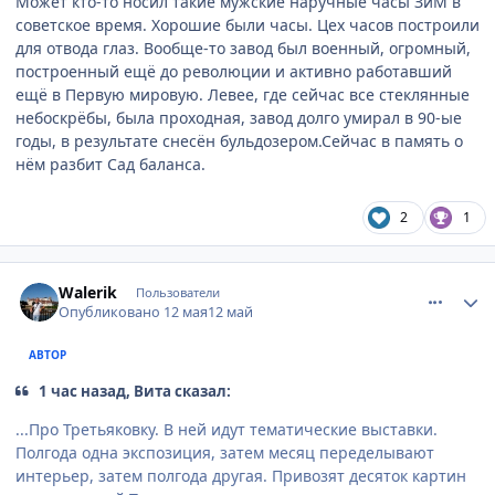
Может кто-то носил такие мужские наручные часы ЗиМ в
советское время. Хорошие были часы. Цех часов построили
для отвода глаз. Вообще-то завод был военный, огромный,
построенный ещё до революции и активно работавший
ещё в Первую мировую. Левее, где сейчас все стеклянные
небоскрёбы, была проходная, завод долго умирал в 90-ые
годы, в результате снесён бульдозером.Сейчас в память о
нём разбит Сад баланса.
2
1
comment_947450
Author stats
Walerik
Пользователи
Опубликовано
12 мая
12 май
АВТОР
1 час назад, Вита сказал:
...Про Третьяковку. В ней идут тематические выставки.
Полгода одна экспозиция, затем месяц переделывают
интерьер, затем полгода другая. Привозят десяток картин