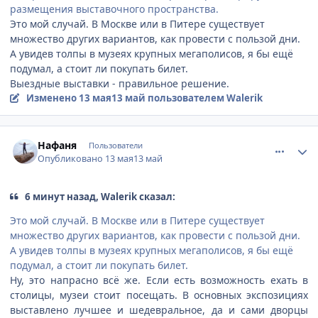
размещения выставочного пространства.
Это мой случай. В Москве или в Питере существует
множество других вариантов, как провести с пользой дни.
А увидев толпы в музеях крупных мегаполисов, я бы ещё
подумал, а стоит ли покупать билет.
Выездные выставки - правильное решение.
Изменено
13 мая
13 май
пользователем Walerik
comment_947468
Author stats
Нафаня
Пользователи
Опубликовано
13 мая
13 май
6 минут назад, Walerik сказал:
Это мой случай. В Москве или в Питере существует
множество других вариантов, как провести с пользой дни.
А увидев толпы в музеях крупных мегаполисов, я бы ещё
подумал, а стоит ли покупать билет.
Ну, это напрасно всё же. Если есть возможность ехать в
столицы, музеи стоит посещать. В основных экспозициях
выставлено лучшее и шедевральное, да и сами дворцы